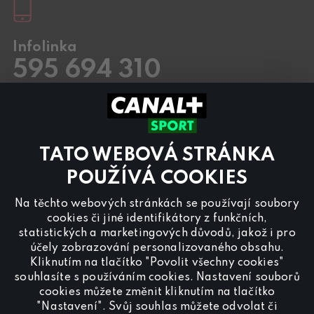
Infolinka
595 694 310
Pracovní dny
8.00 – 20:00
Sobota a Neděle
8.00 – 18:00
Kontaktujte nás také přes
chat
TATO WEBOVÁ STRÁNKA
Pro
inzerci na programu CANAL+ Sport
nás
POUŽÍVÁ COOKIES
kontaktujte na
reklama@canalplus.cz
Na těchto webových stránkách se používají soubory
Naši redakci kontaktujete na
cookies či jiné identifikátory z funkčních,
redakce@canalplus.cz
statistických a marketingových důvodů, jakož i pro
účely zobrazování personalizovaného obsahu.
Kliknutím na tlačítko "Povolit všechny cookies"
souhlasíte s používáním cookies. Nastavení souborů
cookies můžete změnit kliknutím na tlačítko
"Nastavení". Svůj souhlas můžete odvolat či