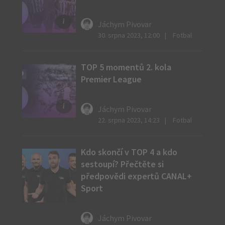
Jáchym Pivovar
Zdroj:
30. srpna 2023, 12:00
Fotbal
ČTK
TOP 5 momentů 2. kola
Premier League
Jáchym Pivovar
Zdroj:
22. srpna 2023, 14:23
Fotbal
ČTK
Kdo skončí v TOP 4 a kdo
sestoupí? Přečtěte si
předpovědi expertů CANAL+
Sport
Jáchym Pivovar