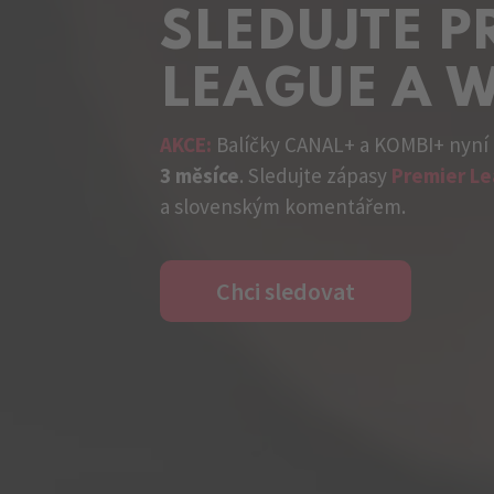
SLEDUJTE P
LEAGUE A 
AKCE:
Balíčky CANAL+ a KOMBI+ nyní
3 měsíce
. Sledujte zápasy
Premier L
a slovenským komentářem.
Chci sledovat