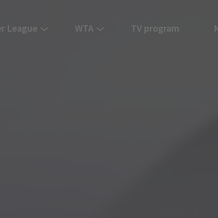
r League
WTA
TV program