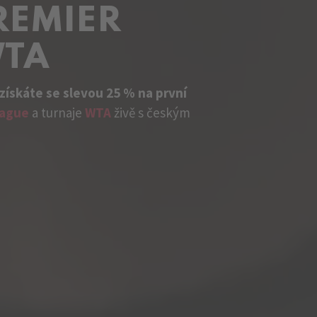
REMIER
WTA
získáte se slevou 25 % na první
eague
a turnaje
WTA
živě s českým