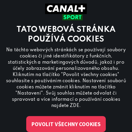
Pracovní dny
8.00 – 20:00
Sobota a Neděle
8.00 – 18:00
Kontaktujte nás také přes
chat
TATO WEBOVÁ STRÁNKA
Pro
inzerci na programu CANAL+ Sport
nás
POUŽÍVÁ COOKIES
kontaktujte na
reklama@canalplus.cz
Na těchto webových stránkách se používají soubory
Naši redakci kontaktujete na
cookies či jiné identifikátory z funkčních,
redakce@canalplus.cz
statistických a marketingových důvodů, jakož i pro
účely zobrazování personalizovaného obsahu.
Kliknutím na tlačítko "Povolit všechny cookies"
souhlasíte s používáním cookies. Nastavení souborů
cookies můžete změnit kliknutím na tlačítko
"Nastavení". Svůj souhlas můžete odvolat či
spravovat a více informací o používání cookies
Spojte se s CANAL+ Sport
najdete
ZDE
.
POVOLIT VŠECHNY COOKIES