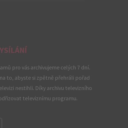
YSÍLÁNÍ
ramů pro vás archivujeme celých 7 dní.
na to, abyste si zpětně přehráli pořad
elevizi nestihli. Díky archivu televizního
podřizovat televiznímu programu.