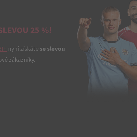
 SLEVOU 25 %
!
I+
nyní získáte
se slevou
nové zákazníky.