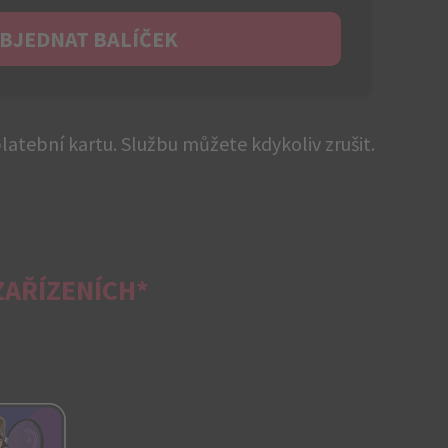
BJEDNAT BALÍČEK
atební kartu. Službu můžete kdykoliv zrušit.
ZAŘÍZENÍCH*