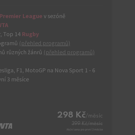
 Premier League
v sezóně
WTA
, Top 14
Rugby
rogramů
(přehled programů)
mů různých žánrů
(přehled programů)
esliga, F1, MotoGP na Nova Sport 1 - 6
ní 3 měsíce
298 Kč
/měsíc
399 Kč
/měsíc
Akční cena pro první 3 měsíce