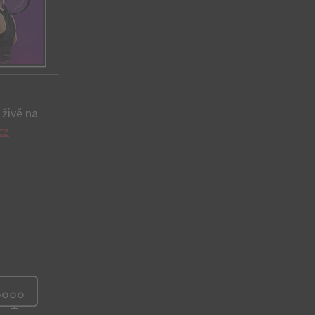
 živě na
cz