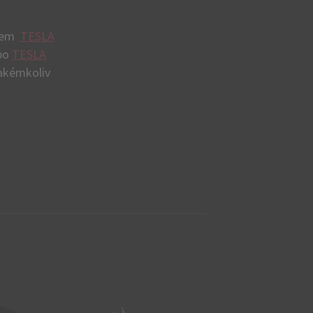
oxem
TESLA
bo
TESLA
akémkoliv