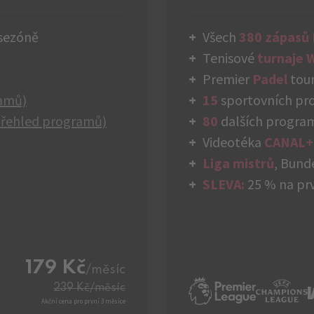
sezóně
Všech
380 zápasů
Tenisové
turnaje 
Premier
Padel
tour
ramů)
15
sportovních p
přehled programů)
80
dalších progra
Videotéka
CANAL+
Liga mistrů
, Bund
SLEVA:
25 % na prv
179 Kč
/měsíc
239 Kč
/měsíc
Akční cena pro první 3 měsíce