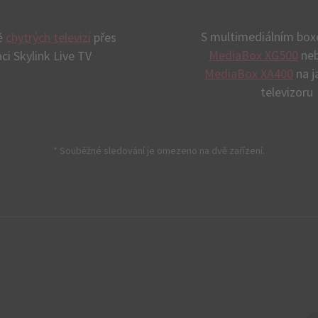
S multimediálním b
ě
chytrých televizí
přes
MediaBox XG500
ne
aci Skylink Live TV
MediaBox XA400
na j
televizoru
* Souběžné sledování je omezeno na dvě zařízení.