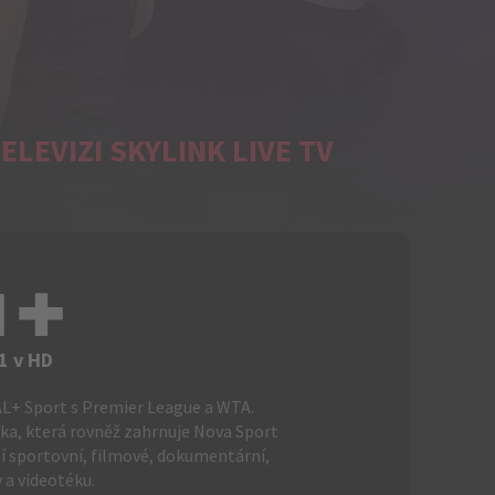
LEVIZI SKYLINK LIVE TV
I+
1 v HD
+ Sport s Premier League a WTA.
ka, která rovněž zahrnuje Nova Sport
lší sportovní, filmové, dokumentární,
 a videotéku.