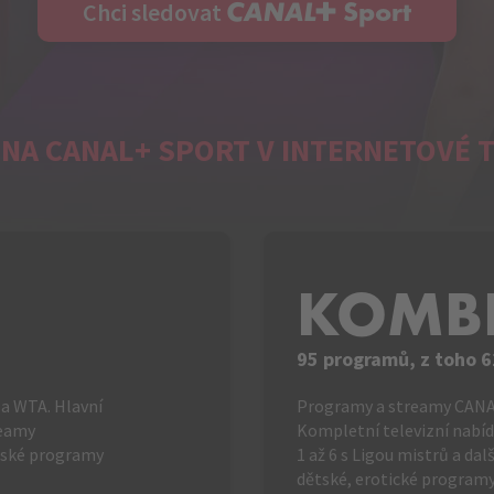
C+ Sport
Chci sledovat
NA CANAL+ SPORT V INTERNETOVÉ TE
KOMB
95 programů, z toho 6
a WTA. Hlavní
Programy a streamy CANAL
reamy
Kompletní televizní nabíd
eské programy
1 až 6 s Ligou mistrů a da
dětské, erotické programy