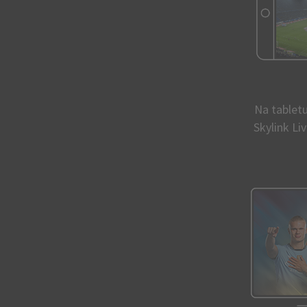
Na tabletu
Skylink Li