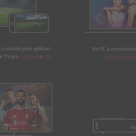
 a mobilu přes aplikaci
Na PC a notebooku
ve TV pro
Android
a
iOS
livetv.skylink.