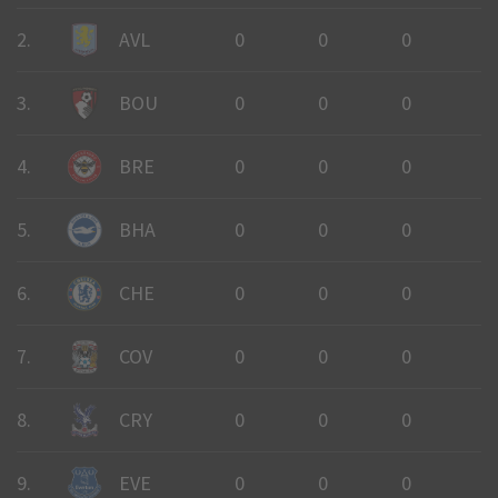
2.
AVL
0
0
0
0
3.
BOU
0
0
0
0
4.
BRE
0
0
0
0
5.
BHA
0
0
0
0
6.
CHE
0
0
0
0
7.
COV
0
0
0
0
8.
CRY
0
0
0
0
9.
EVE
0
0
0
0