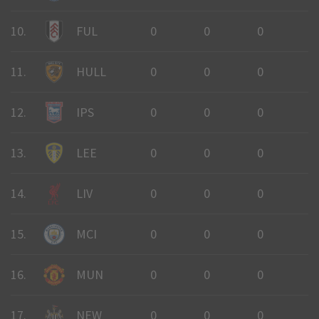
10.
FUL
0
0
0
0
11.
HULL
0
0
0
0
12.
IPS
0
0
0
0
13.
LEE
0
0
0
0
14.
LIV
0
0
0
0
15.
MCI
0
0
0
0
16.
MUN
0
0
0
0
17.
NEW
0
0
0
0