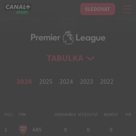
SLEDOVAT
CANAL+ Sport
TABULKA
2026
2025
2024
2023
2022
POZ.
TÝM
ODEHRÁNO
VÍTĚZSTVÍ
REMÍZY
PRO
1.
ARS
0
0
0
0