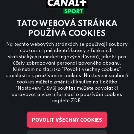
Sobota a Neděle
8.00 – 18:00
Kontaktujte nás také přes
chat
TATO WEBOVÁ STRÁNKA
Pro
inzerci na programu CANAL+ Sport
nás
POUŽÍVÁ COOKIES
kontaktujte na
reklama@canalplus.cz
Na těchto webových stránkách se používají soubory
Naši redakci kontaktujete na
cookies či jiné identifikátory z funkčních,
redakce@canalplus.cz
statistických a marketingových důvodů, jakož i pro
účely zobrazování personalizovaného obsahu.
Kliknutím na tlačítko "Povolit všechny cookies"
souhlasíte s používáním cookies. Nastavení souborů
cookies můžete změnit kliknutím na tlačítko
"Nastavení". Svůj souhlas můžete odvolat či
spravovat a více informací o používání cookies
Spojte se s CANAL+ Sport
najdete
ZDE
.
POVOLIT VŠECHNY COOKIES