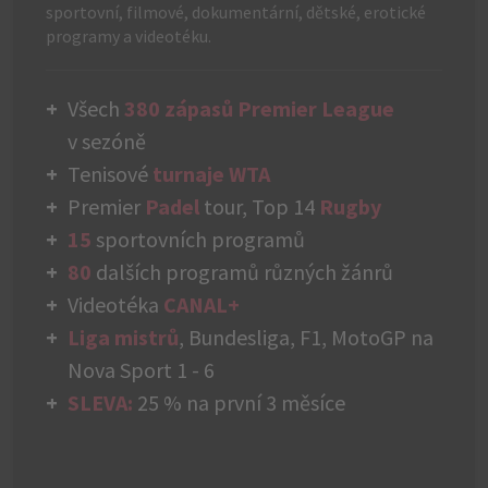
sportovní, filmové, dokumentární, dětské, erotické
programy a videotéku.
Všech
380 zápasů Premier League
v sezóně
Tenisové
turnaje WTA
Premier
Padel
tour, Top 14
Rugby
15
sportovních programů
80
dalších programů různých žánrů
Videotéka
CANAL+
Liga mistrů
, Bundesliga, F1, MotoGP na
Nova Sport 1 - 6
SLEVA:
25 % na první 3 měsíce