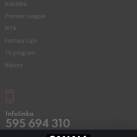
Nabídka
Premier League
WTA
Fantasy Liga
TV program
Názory
Infolinka
595 694 310
Pracovní dny
8.00 – 20:00