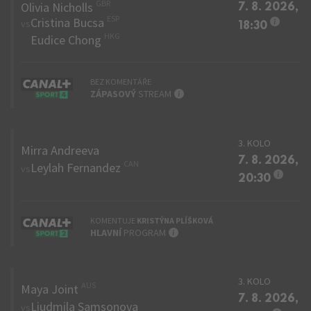
GBR
Olivia Nicholls
7. 8. 2026,
ESP
Cristina Bucsa
Info
vs
18:30
HKG
Eudice Chong
BEZ KOMENTÁŘE
INFO
ZÁPASOVÝ
STREAM
3. KOLO
Mirra Andreeva
7. 8. 2026,
CAN
Leylah Fernandez
vs
Info
20:30
KOMENTUJE
KRISTÝNA PLÍŠKOVÁ
INFO
HLAVNÍ
PROGRAM
3. KOLO
AUS
Maya Joint
7. 8. 2026,
Liudmila Samsonova
vs