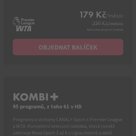
179 Kč
/měsíc
239 Kč
/měsíc
Akční cena pro první 3 měsíce
OBJEDNAT BALÍČEK
KOMBI+
95 programů, z toho 61 v HD
Programy a streamy CANAL+ Sport s Premier League
a WTA. Kompletní televizní nabídka, která rovněž
zahrnuje Nova Sport 1 až 6 s Ligou mistrů a další