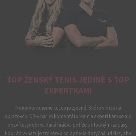
TOP ŽENSKÝ TENIS JEDINĚ S TOP
EXPERTKAMI
Nekomentujeme to, co je zjevné. Skóre vidíte na
obrazovce. Díky našim komentátorkám a expertkám se ale
dozvíte, proč má daná hráčka potíže s dlouhými zápasy,
kdo rád vyhazuje trenéry a co by měla dotyčná udělat, aby