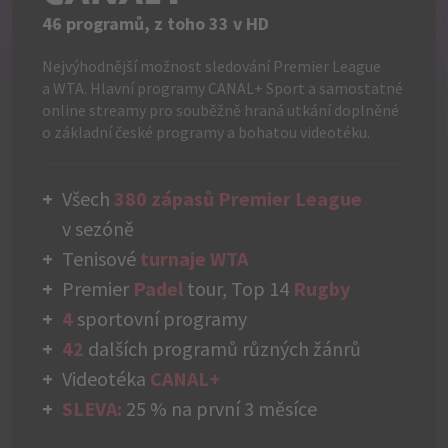
46 programů, z toho 33 v HD
Nejvýhodnější možnost sledování Premier League
a WTA. Hlavní programy CANAL+ Sport a samostatné
online streamy pro souběžně hraná utkání doplněné
o základní české programy a bohatou videotéku.
Všech
380 zápasů Premier League
v sezóně
Tenisové
turnaje WTA
Premier
Padel
tour, Top 14
Rugby
4
sportovní programy
42
dalších programů různých žánrů
Videotéka
CANAL+
SLEVA:
25 % na první 3 měsíce