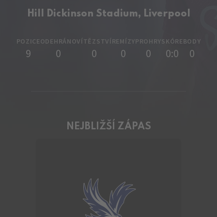
Hill Dickinson Stadium, Liverpool
POZICE
ODEHRÁNO
VÍTĚZSTVÍ
REMÍZY
PROHRY
SKÓRE
BODY
9
0
0
0
0
0:0
0
NEJBLIŽŠÍ ZÁPAS