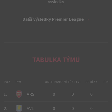
výsledky
Další výsledky Premier League
TABULKA TÝMŮ
POZ.
TÝM
ODEHRÁNO
VÍTĚZSTVÍ
REMÍZY
PRO
1.
ARS
0
0
0
0
2.
AVL
0
0
0
0