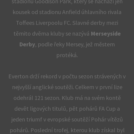
stadionu Goodison Park, který se nachází jen
kousek od stadionu Anfield úhlavního rivala
Toffees Liverpoolu FC. Slavné derby mezi
těmito dvěma kluby se nazývá
Merseyside
Derby
, podle řeky Mersey, jež městem
protéká.
Everton drží rekord v počtu sezon strávených v
nejvyšší anglické soutěži. Celkem v první lize
odehrál 121 sezon. Klub má na svém kontě
devět ligových titulů, pět pohárů FA Cup a
jeden triumf v evropské soutěží Pohár vítězů
pohárů. Poslední trofej, kterou klub získal byl