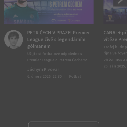
PETR ČECH V PRAZE! Premier
CANAL+ při
League živě s legendárním
vítěze Pre
gólmanem
Trofej bude p
října ve foye
Užijte si fotbalové odpoledne s
přítomnosti 
Premier League a Petrem Čechem!
26. září 2025,
Jáchym Pivovar
6. února 2026, 22:30
Fotbal