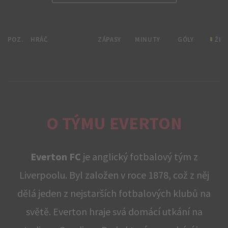
POZ.
HRÁČ
ZÁPASY
MINUTY
GÓLY
ŽLU
O TÝMU EVERTON
Everton FC
je anglický fotbalový tým z
Liverpoolu. Byl založen v roce 1878, což z něj
dělá jeden z nejstarších fotbalových klubů na
světě. Everton hraje svá domácí utkání na