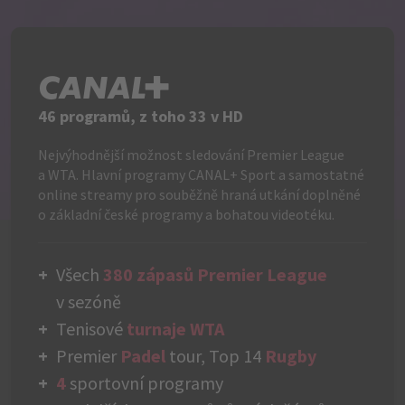
C+
46 programů, z toho 33 v HD
Nejvýhodnější možnost sledování Premier League
a WTA. Hlavní programy CANAL+ Sport a samostatné
online streamy pro souběžně hraná utkání doplněné
o základní české programy a bohatou videotéku.
Všech
380 zápasů Premier League
v sezóně
Tenisové
turnaje WTA
Premier
Padel
tour, Top 14
Rugby
4
sportovní programy