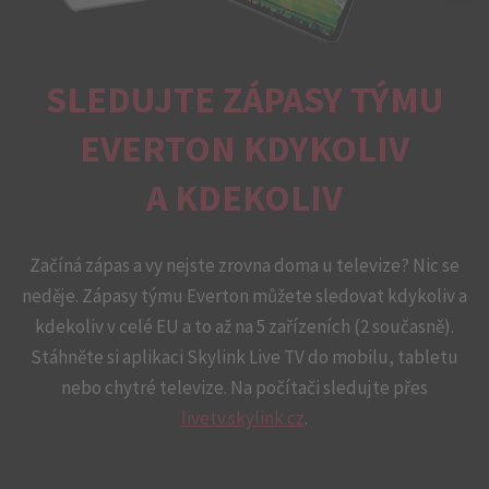
SLEDUJTE ZÁPASY TÝMU
EVERTON KDYKOLIV
A KDEKOLIV
Začíná zápas a vy nejste zrovna doma u televize? Nic se
neděje. Zápasy týmu Everton můžete sledovat kdykoliv a
kdekoliv v celé EU a to až na 5 zařízeních (2 současně).
Stáhněte si aplikaci Skylink Live TV do mobilu, tabletu
nebo chytré televize. Na počítači sledujte přes
livetv.skylink.cz
.