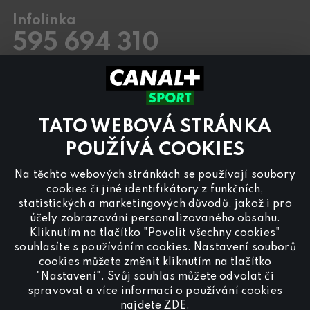
Infolinka
595 694 310
Pracovní dny
8.00 – 20:00
Sobota a Neděle
8.00 – 18:00
Kontaktujte nás také přes
chat
TATO WEBOVÁ STRÁNKA
Pro
inzerci na programu CANAL+ Sport
nás
POUŽÍVÁ COOKIES
kontaktujte na
reklama@canalplus.cz
Na těchto webových stránkách se používají soubory
Naši redakci kontaktujete na
cookies či jiné identifikátory z funkčních,
redakce@canalplus.cz
statistických a marketingových důvodů, jakož i pro
účely zobrazování personalizovaného obsahu.
Kliknutím na tlačítko "Povolit všechny cookies"
souhlasíte s používáním cookies. Nastavení souborů
cookies můžete změnit kliknutím na tlačítko
"Nastavení". Svůj souhlas můžete odvolat či
spravovat a více informací o používání cookies
Spojte se s CANAL+ Sport
najdete
ZDE
.