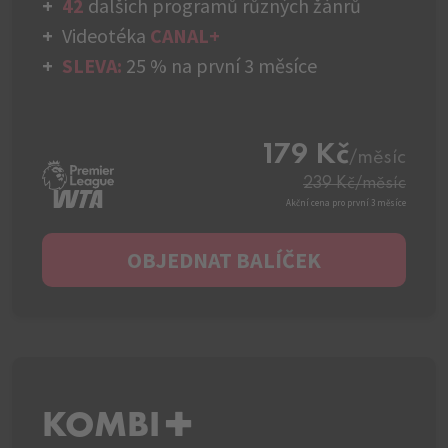
42
dalších programů různých žánrů
Videotéka
CANAL+
SLEVA:
25 % na první 3 měsíce
179 Kč
/měsíc
239 Kč
/měsíc
Akční cena pro první 3 měsíce
OBJEDNAT BALÍČEK
KOMBI+