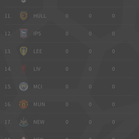
11.
HULL
0
0
0
0
12.
IPS
0
0
0
0
13.
LEE
0
0
0
0
14.
LIV
0
0
0
0
15.
MCI
0
0
0
0
16.
MUN
0
0
0
0
17.
NEW
0
0
0
0