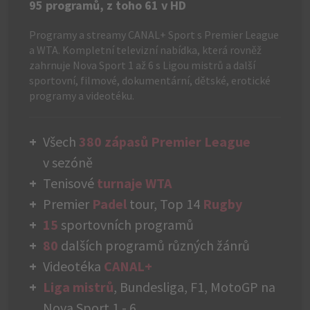
95 programů, z toho 61 v HD
Programy a streamy CANAL+ Sport s Premier League
a WTA. Kompletní televizní nabídka, která rovněž
zahrnuje Nova Sport 1 až 6 s Ligou mistrů a další
sportovní, filmové, dokumentární, dětské, erotické
programy a videotéku.
Všech
380 zápasů Premier League
v sezóně
Tenisové
turnaje WTA
Premier
Padel
tour, Top 14
Rugby
15
sportovních programů
80
dalších programů různých žánrů
Videotéka
CANAL+
Liga mistrů
, Bundesliga, F1, MotoGP na
Nova Sport 1 - 6