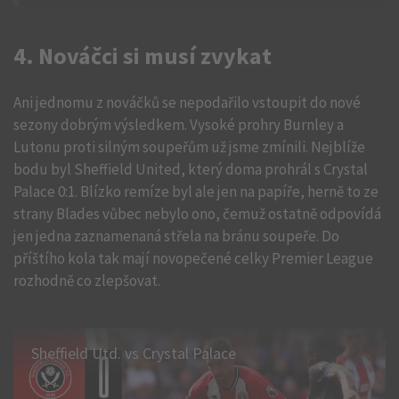
4. Nováčci si musí zvykat
Ani jednomu z nováčků se nepodařilo vstoupit do nové
sezony dobrým výsledkem. Vysoké prohry Burnley a
Lutonu proti silným soupeřům už jsme zmínili. Nejblíže
bodu byl Sheffield United, který doma prohrál s Crystal
Palace 0:1. Blízko remíze byl ale jen na papíře, herně to ze
strany Blades vůbec nebylo ono, čemuž ostatně odpovídá
jen jedna zaznamenaná střela na bránu soupeře. Do
příštího kola tak mají novopečené celky Premier League
rozhodně co zlepšovat.
Sheffield Utd. vs Crystal Palace