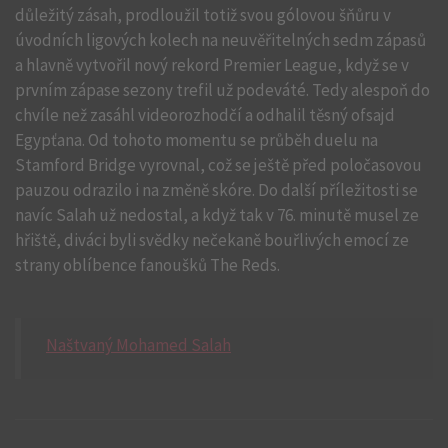
důležitý zásah, prodloužil totiž svou gólovou šňůru v
úvodních ligových kolech na neuvěřitelných sedm zápasů
a hlavně vytvořil nový rekord Premier League, když se v
prvním zápase sezony trefil už podeváté. Tedy alespoň do
chvíle než zasáhl videorozhodčí a odhalil těsný ofsajd
Egypťana. Od tohoto momentu se průběh duelu na
Stamford Bridge vyrovnal, což se ještě před poločasovou
pauzou odrazilo i na změně skóre. Do další příležitosti se
navíc Salah už nedostal, a když tak v 76. minutě musel ze
hřiště, diváci byli svědky nečekaně bouřlivých emocí ze
strany oblíbence fanoušků The Reds.
Naštvaný Mohamed Salah