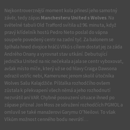
Nejkontroverznější moment kola přinesl jeho samotný
závěr, tedy zápas
Manchesteru United s Wolves
. Na
světelné tabuli Old Trafford svítila už 96. minuta, když
pravý křídelník hostů Pedro Neto poslal do vápna
soupeře povedený centr na zadní tyč. Za balonem se
šplhala hned dvojice hráčů Vlků s cílem dostat jej za záda
Andrého Onany a vyrovnat stav utkání. Debutující
jednička United na nic nečekala a jala se centr vyboxovat,
avšak místo míče, který už se od hlavy Craiga Dawsona
odrazil vstříc nebi, Kamerunec jenom skolil útočníka
Wolves Sašu Kalajdžiče. Píšťalka rozhodčího ovšem
zůstala k překvapení všech němá a jeho rozhodnutí
nezvrátil ani VAR. Chybné posouzení situace ihned po
zápase přiznal Jon Moss ze sdružení rozhodčích PGMOL a
omluvil se také manažerovi Garymu O’Neilovi. To však
Vlkům možnost cenného bodu nevrátí…