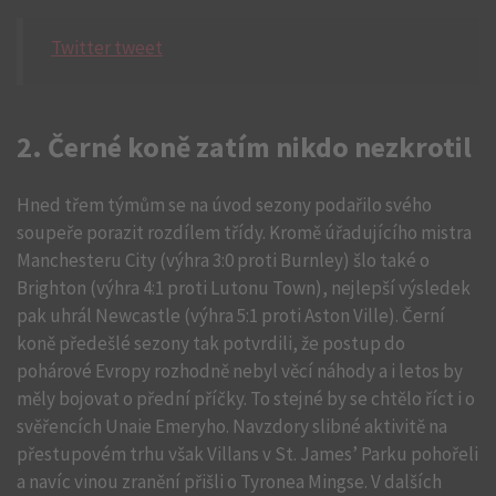
Twitter tweet
2. Černé koně zatím nikdo nezkrotil
Hned třem týmům se na úvod sezony podařilo svého
soupeře porazit rozdílem třídy. Kromě úřadujícího mistra
Manchesteru City (výhra 3:0 proti Burnley) šlo také o
Brighton (výhra 4:1 proti Lutonu Town), nejlepší výsledek
pak uhrál Newcastle (výhra 5:1 proti Aston Ville). Černí
koně předešlé sezony tak potvrdili, že postup do
pohárové Evropy rozhodně nebyl věcí náhody a i letos by
měly bojovat o přední příčky. To stejné by se chtělo říct i o
svěřencích Unaie Emeryho. Navzdory slibné aktivitě na
přestupovém trhu však Villans v St. James’ Parku pohořeli
a navíc vinou zranění přišli o Tyronea Mingse. V dalších