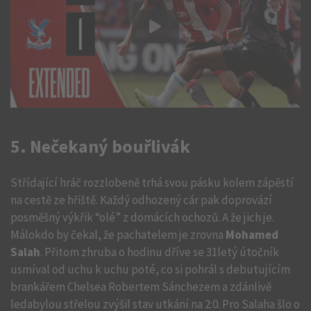
5. Nečekaný bouřlivák
Střídající hráč rozzlobeně trhá svou pásku kolem zápěstí
na cestě ze hřiště. Každý odhozený cár pak doprovází
posměšný výkřik “olé” z domácích ochozů. A že jich je.
Málokdo by čekal, že pachatelem je zrovna
Mohamed
Salah
. Přitom zhruba o hodinu dříve se 31letý útočník
usmíval od uchu k uchu poté, co si pohrál s debutujícím
brankářem Chelsea Robertem Sánchezem a zdánlivě
ledabylou střelou zvýšil stav utkání na 2:0. Pro Salaha šlo o