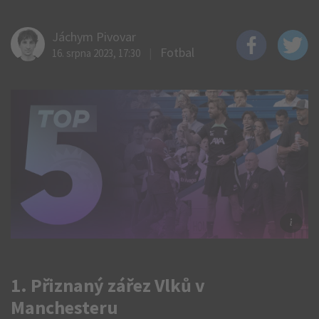
Jáchym Pivovar
Fotbal
16. srpna 2023, 17:30
Zdr
ČT
1. Přiznaný zářez Vlků v
Manchesteru