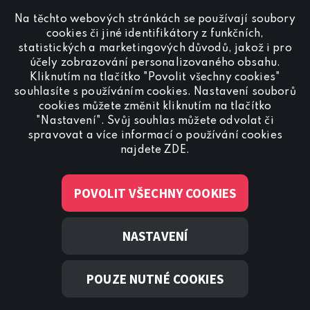
Na těchto webových stránkách se používají soubory
Naši redakci kontaktujete na
cookies či jiné identifikátory z funkčních,
redakce@canalplus.cz
statistických a marketingových důvodů, jakož i pro
účely zobrazování personalizovaného obsahu.
Kliknutím na tlačítko "Povolit všechny cookies"
souhlasíte s používáním cookies. Nastavení souborů
cookies můžete změnit kliknutím na tlačítko
"Nastavení". Svůj souhlas můžete odvolat či
spravovat a více informací o používání cookies
Spojte se s CANAL+ Sport
najdete
ZDE
.
POVOLIT VŠECHNY COOKIES
NASTAVENÍ
© 2022 Canal+ Luxembourg S. à r.l. – Všechna práva vyhrazena
Skylink® je obchodní značka vlastněná Canal+ Luxembourg S.
POUZE NUTNÉ COOKIES
à r.l. se sídlem Rue Albert Borschette 4, L-1246 Luxembourg
R.C.S. Luxembourg: B 87.905