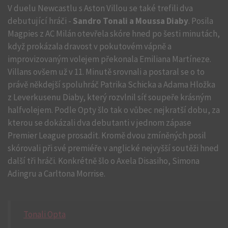
V duelu Newcastlu s Aston Villou se také trefili dva
debutující hráči -
Sandro Tonali a Moussa Diaby
. Posila
Magpies z AC Milán otevřela skóre hned po šesti minutách,
když prokázala dravost v pokutovém vápně a
improvizovaným volejem překonala Emiliana Martíneze.
Villans ovšem už v 11. Minutě srovnali a postaral se o to
právě někdejší spoluhráč Patrika Schicka a Adama Hložka
z Leverkusenu Diaby, který rozvlnil síť soupeře krásným
halfvolejem. Podle Opty šlo tak o vůbec nejkratší dobu, za
kterou se dokázali dva debutanti v jednom zápase
Premier League prosadit. Kromě dvou zmíněných posil
skórovali při své premiéře v anglické nejvyšší soutěži hned
další tři hráči. Konkrétně šlo o Axela Disasiho, Simona
Adingru a Carltona Morrise.
Tonali Opta