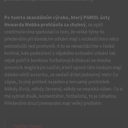
Po tomto skandálním výroku, který PGMOL ústy
Howarda Webba prohlásila za chybný
, se opět
vzedmula vlna spekulací o tom, že velké týmy to
především při domácím utkání mají s rozhodčími o něco
jednodušší než protivník. A to se nenacházíme v české
kotlině, kde podezření z nějakého ovlivnění utkání tak
nějak patří k bontonu fotbalových diskusí na mnoha
úrovních. Anglickým sudím, kteří oproti těm českým mají
daleko větší autoritu, se nedaří držet jednotný metr. Co
zápas, to jiný pohled na jeden a ten samý prohřešek.
Někdy žlutá, někdy červená, někdy se nepíská vůbec. Co si
má vybrat divák, komentátor, fotbalista, to je záhadou.
Především druzí jmenování mají velký problém.
Twitter tweet