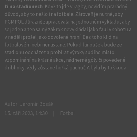
ti na stadionech
. Když to jde v ragby, nevidím pražádný
důvod, aby to nešlo i na fotbale. Zároveň je nutné, aby
PGMPOL důrazně zapracovala na jednotném výkladu, aby
se jeden a ten samý zákrok nevykládal jako faul v sobotu a
v neděli prošel jako dovolené hraní. Bez toho klid na
fotbalovém nebi nenastane. Pokud fanoušek bude ze
stadionu odcházet a probírat výroky sudího místo
vzpomínání na krásné akce, nádherné góly či povedené
driblinky, vždy zůstane hořká pachuť. A byla by to škoda…
Autor: Jaromír Bosák
15. září 2023, 14:30
Fotbal