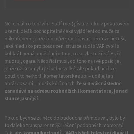
Něco málo o tom vím. Sudí (ne-)pískne ruku v pokutovém
území, divák pochopitelně čeká vyjádření od muže za
mikrofonem, jenže ten může jen tipovat, protože netuší,
jaké hledisko pro posouzení situace sudí a VAR zvolí a
kolikrát nemá ponětí ani o tom, co se vlastně řeší. A včil
mudruj, ogare. Něco říci musí, od toho na své pozici je,
jenže riziko omylu je hodně velké. Ale pokud nechce
použít to nejhorší komentátorské alibi – udělejte si
obrázek sami – musí s kůží na trh.
Že si divák následně
zanadává na adresu rozhodčích i komentátora, je nad
slunce jasnější
.
Pokud bych se za něco do budoucna přimlouval, bylo by
to daleko transparentnější řešení podobných momentů.
Tak, aby
komunikaci sudí – VAR slyšeli televizní diváci i