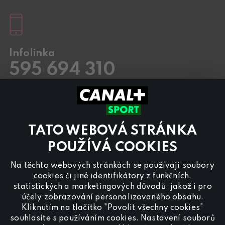
Infolinka
595 694 310
Pracovní dny
8.00 – 20:00
Sobota a Neděle
8.00 – 18:00
Kontaktujte nás také přes
chat
TATO WEBOVÁ STRÁNKA
Pro
inzerci na programu CANAL+ Sport
nás
POUŽÍVÁ COOKIES
kontaktujte na
reklama@canalplus.cz
Na těchto webových stránkách se používají soubory
Naši redakci kontaktujete na
cookies či jiné identifikátory z funkčních,
redakce@canalplus.cz
statistických a marketingových důvodů, jakož i pro
účely zobrazování personalizovaného obsahu.
Kliknutím na tlačítko "Povolit všechny cookies"
souhlasíte s používáním cookies. Nastavení souborů