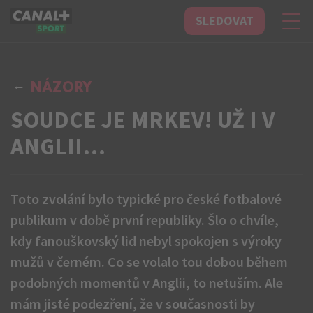
SLEDOVAT
CANAL+ Sport
NÁZORY
SOUDCE JE MRKEV! UŽ I V
ANGLII…
Toto zvolání bylo typické pro české fotbalové
publikum v době první republiky. Šlo o chvíle,
kdy fanouškovský lid nebyl spokojen s výroky
mužů v černém. Co se volalo tou dobou během
podobných momentů v Anglii, to netuším. Ale
mám jisté podezření, že v současnosti by