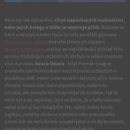
Zdr
ČT
Není zas tak úplně divu.
Chyb napáchaných rozhodčími,
nebo jejich kolegy u VARu se objevuje příliš
. Můžeme se
bavit o neodpískaném faulu (a tedy penaltě) gólmana
Manchesteru United
Andrého Onany při zápase s
Wolverhamptonem
, což byl asi nejkřiklavější příklad této
sezóny. Podobných rozhodnutí ale bylo k vidění mnohem
více. À propos,
kauza Onana
- když Premier League
zveřejnila část komunikace mezi hlavním rozhodčím a
posádkou VAR, mnozí jsme nevěřili vlastním uším. Krátce
shrnuto: Onana sice zboural protihráče, málem ho
přizabil, ale protože ten chlap nešel do souboje, tak to
nech být a nic nepískej. Dost se divím, že z toho nakonec
nebyl útočný faul Kalajdžiče. Ne, vážně, bráno touto
logikou, mohl by obránce v jednom rohu pokutového
území dát nic netušícímu soupeři pěstí a nic by se nedělo,
protože se hraje na druhé straně šestnáctky.