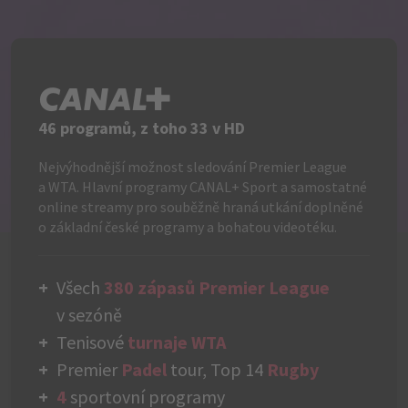
C+
46 programů, z toho 33 v HD
Nejvýhodnější možnost sledování Premier League
a WTA. Hlavní programy CANAL+ Sport a samostatné
online streamy pro souběžně hraná utkání doplněné
o základní české programy a bohatou videotéku.
Všech
380 zápasů Premier League
v sezóně
Tenisové
turnaje WTA
Premier
Padel
tour, Top 14
Rugby
4
sportovní programy