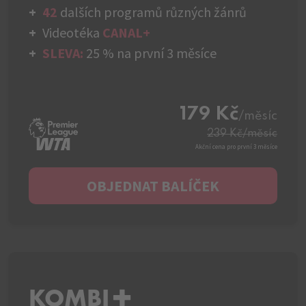
42
dalších programů různých žánrů
Videotéka
CANAL+
SLEVA:
25 % na první 3 měsíce
179 Kč
/měsíc
239 Kč
/měsíc
Akční cena pro první 3 měsíce
OBJEDNAT BALÍČEK
KOMBI+