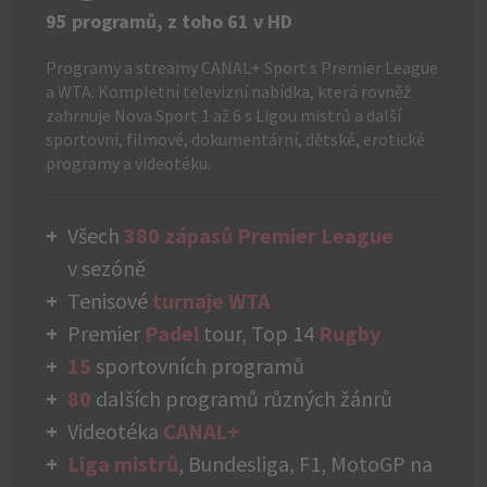
95 programů, z toho 61 v HD
Programy a streamy CANAL+ Sport s Premier League
a WTA. Kompletní televizní nabídka, která rovněž
zahrnuje Nova Sport 1 až 6 s Ligou mistrů a další
sportovní, filmové, dokumentární, dětské, erotické
programy a videotéku.
Všech
380 zápasů Premier League
v sezóně
Tenisové
turnaje WTA
Premier
Padel
tour, Top 14
Rugby
15
sportovních programů
80
dalších programů různých žánrů
Videotéka
CANAL+
Liga mistrů
, Bundesliga, F1, MotoGP na