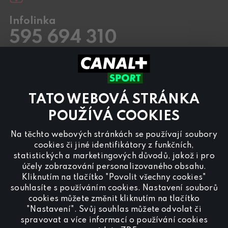
Infolinka
595 694 310
Pracovní dny
8.00 – 20:00
Sobota a Neděle
8.00 – 18:00
Kontaktujte nás také přes
chat
TATO WEBOVÁ STRÁNKA
Pro
inzerci na programu CANAL+ Sport
nás
POUŽÍVÁ COOKIES
kontaktujte na
reklama@canalplus.cz
Na těchto webových stránkách se používají soubory
Naši redakci kontaktujete na
cookies či jiné identifikátory z funkčních,
redakce@canalplus.cz
statistických a marketingových důvodů, jakož i pro
účely zobrazování personalizovaného obsahu.
Kliknutím na tlačítko "Povolit všechny cookies"
souhlasíte s používáním cookies. Nastavení souborů
cookies můžete změnit kliknutím na tlačítko
"Nastavení". Svůj souhlas můžete odvolat či
spravovat a více informací o používání cookies