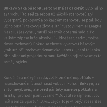
Bukayo Saka působil, že toho má tak akorát
. Bylo mi ho
až trochu líto. Měl za sebou už několik rozhovorů. Byl
vyčerpaný, pokopaný a po každém rozhovoru se ptal, kdy
už ho pustí. I takový je život elitní hvězdy Premier League.
Než si užiješ výhru, musíš přetrpět dotěrná média. Po
velkém zápase hráči absolvují klidně šest, sedm, možná i
deset rozhovorů. Pokud se chcete vyvarovat béžovým
„tak určitě“, zachovat dynamickou energii, není to lehká
disciplína ani pro jednu stranu. Každého zajímá vesměs to
samé, logicky.
Konečně na mě vyšla řada, což kromě mě nepotěšilo v
napěchované místnosti snad vůbec nikoho.
„Bukayo, asi
si to nevybavíš, ale před pár lety jsme se potkali na
hřišti,“
prohodil jsem. „Vážně?“ Odvětil se zájmem. „Jo,
hrál jsem za Spartu." „A víš, že jo? To je vtipný,“ rozzářil se.