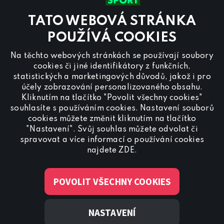
Kontaktujte nás také přes
chat
TATO WEBOVÁ STRÁNKA
Pro
inzerci na programu CANAL+ Sport
nás
POUŽÍVÁ COOKIES
kontaktujte na
reklama@canalplus.cz
Na těchto webových stránkách se používají soubory
Naši redakci kontaktujete na
cookies či jiné identifikátory z funkčních,
redakce@canalplus.cz
statistických a marketingových důvodů, jakož i pro
účely zobrazování personalizovaného obsahu.
Kliknutím na tlačítko "Povolit všechny cookies"
souhlasíte s používáním cookies. Nastavení souborů
cookies můžete změnit kliknutím na tlačítko
"Nastavení". Svůj souhlas můžete odvolat či
spravovat a více informací o používání cookies
Spojte se s CANAL+ Sport
najdete
ZDE
.
POVOLIT VŠECHNY COOKIES
NASTAVENÍ