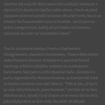
všechno má svůj řád. Bylo nesmírně osvěžující sledovat v
mých očích absolutní špičky svého oboru, které se před
zápasem ochotně zařadili na konec dlouhé fronty. Na co se
čekalo? Na fenomenální ovocný košíček. Jestli jsem to
dobře zaregistroval, každý při příchodu na Emirates
vyfasoval voucher na “arsenalské menu”.
Trochu pobaveně sleduju frontu s Raphaelem
Hönigsteinem, Davidem Ornsteinem, Theem Walcottem
nebo Peterem Drurym. Vzhledem k početné frontě
taktizuju a házím výhybku směrem za usměvavými
baristkami. Než jsem si stihl objednat kafe, všímám si u
pultu legendárního Martina Keowna, se kterým mě čeká
za hodinu rozhovor pro naší televizi. “Pěkný den, já bych
se vám rád představil, pane Keowne,” roztřásl se mi hlas.
Všechna čest, bývalý řízný stoper se se mnou dal do řeči,
jako kdybychom se léta znali. Na závěr mi dal pár