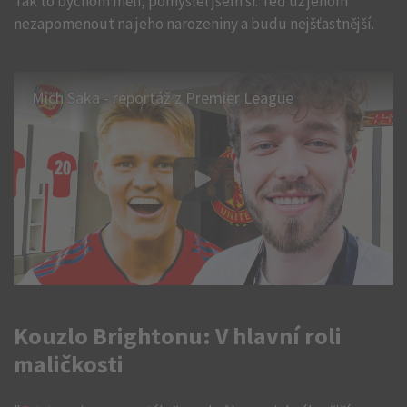
Tak to bychom měli, pomyslel jsem si. Teď už jenom
nezapomenout na jeho narozeniny a budu nejšťastnější.
Mich Saka - reportáž z Premier League
Kouzlo Brightonu: V hlavní roli
maličkosti