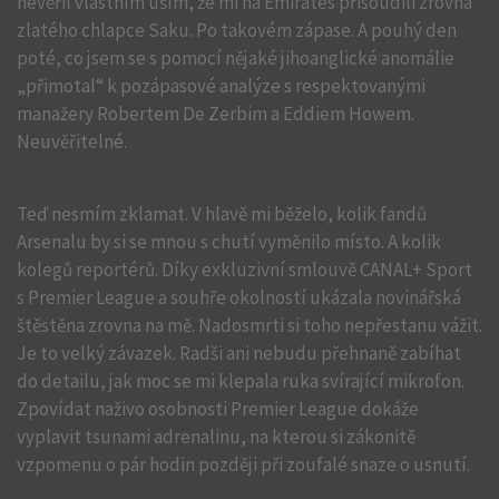
nevěřil vlastním uším, že mi na Emirates přisoudili zrovna
zlatého chlapce Saku. Po takovém zápase. A pouhý den
poté, co jsem se s pomocí nějaké jihoanglické anomálie
„přimotal“ k pozápasové analýze s respektovanými
manažery Robertem De Zerbim a Eddiem Howem.
Neuvěřitelné.
Teď nesmím zklamat. V hlavě mi běželo, kolik fandů
Arsenalu by si se mnou s chutí vyměnilo místo. A kolik
kolegů reportérů. Díky exkluzivní smlouvě CANAL+ Sport
s Premier League a souhře okolností ukázala novinářská
štěstěna zrovna na mě. Nadosmrti si toho nepřestanu vážit.
Je to velký závazek. Radši ani nebudu přehnaně zabíhat
do detailu, jak moc se mi klepala ruka svírající mikrofon.
Zpovídat naživo osobnosti Premier League dokáže
vyplavit tsunami adrenalinu, na kterou si zákonitě
vzpomenu o pár hodin později při zoufalé snaze o usnutí.