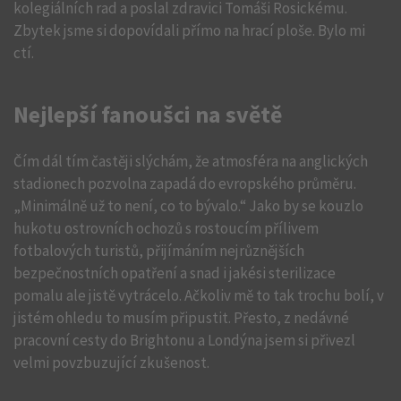
kolegiálních rad a poslal zdravici Tomáši Rosickému.
Zbytek jsme si dopovídali přímo na hrací ploše. Bylo mi
ctí.
Nejlepší fanoušci na světě
Čím dál tím častěji slýchám, že atmosféra na anglických
stadionech pozvolna zapadá do evropského průměru.
„Minimálně už to není, co to bývalo.“ Jako by se kouzlo
hukotu ostrovních ochozů s rostoucím přílivem
fotbalových turistů, přijímáním nejrůznějších
bezpečnostních opatření a snad i jakési sterilizace
pomalu ale jistě vytrácelo. Ačkoliv mě to tak trochu bolí, v
jistém ohledu to musím připustit. Přesto, z nedávné
pracovní cesty do Brightonu a Londýna jsem si přivezl
velmi povzbuzující zkušenost.