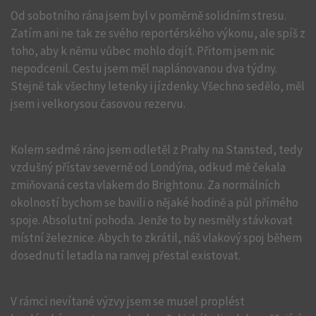
Od sobotního rána jsem byl v poměrně solidním stresu.
Zatím ani ne tak ze svého reportérského výkonu, ale spíš z
toho, aby k němu vůbec mohlo dojít. Přitom jsem nic
nepodcenil. Cestu jsem měl naplánovanou dva týdny.
Stejně tak všechny letenky i jízdenky. Všechno sedělo, měl
jsem i velkorysou časovou rezervu.
Kolem sedmé ráno jsem odletěl z Prahy na Stansted, tedy
vzdušný přístav severně od Londýna, odkud mě čekala
zmiňovaná cesta vlakem do Brightonu. Za normálních
okolností bychom se bavili o nějaké hodině a půl přímého
spoje. Absolutní pohoda. Jenže to by nesměly stávkovat
místní železnice. Abych to zkrátil, náš vlakový spoj během
dosednutí letadla na ranvej přestal existovat.
V rámci nevítané výzvy jsem se musel proplést