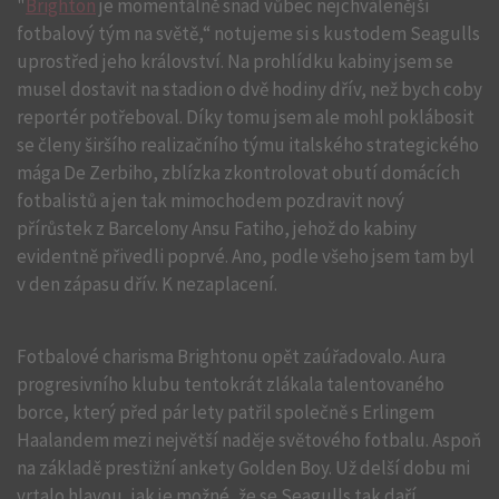
"
Brighton
je momentálně snad vůbec nejchválenější
fotbalový tým na světě,“ notujeme si s kustodem Seagulls
uprostřed jeho království. Na prohlídku kabiny jsem se
musel dostavit na stadion o dvě hodiny dřív, než bych coby
reportér potřeboval. Díky tomu jsem ale mohl poklábosit
se členy širšího realizačního týmu italského strategického
mága De Zerbiho, zblízka zkontrolovat obutí domácích
fotbalistů a jen tak mimochodem pozdravit nový
přírůstek z Barcelony Ansu Fatiho, jehož do kabiny
evidentně přivedli poprvé. Ano, podle všeho jsem tam byl
v den zápasu dřív. K nezaplacení.
Fotbalové charisma Brightonu opět zaúřadovalo. Aura
progresivního klubu tentokrát zlákala talentovaného
borce, který před pár lety patřil společně s Erlingem
Haalandem mezi největší naděje světového fotbalu. Aspoň
na základě prestižní ankety Golden Boy. Už delší dobu mi
vrtalo hlavou, jak je možné, že se Seagulls tak daří