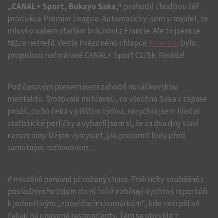
„CANAL+ Sport, Bukayo Saka,“
prohodil chodbou šéf
produkce Premier League. Automaticky jsem si myslel, že
mluví o našem starším bráchovi z Francie. Ale to jsem se
těžce netrefil. Vedle hvězdného chlapce
Arsenalu
bylo
propiskou načmárané CANAL+ Sport Cz/Sk. Paráda!
Pod časovým presem jsem zahodil nováčkovskou
mentalitu. Šrotovalo mi hlavou, co všechno Saka v zápase
prožil, co ho čeká v příštím týdnu, narychlo jsem hledal
statistické perličky a vybavil jsem si, že za dva dny slaví
narozeniny. Už jen vymyslet, jak prolomit ledy před
samotným rozhovorem...
V mixzóně panoval přirozený chaos. Prakticky souběžně s
posledním hvizdem do ní totiž nabíhají dychtiví reportéři
k jednotlivým „zpovídacím komůrkám“, kde netrpělivě
čekají na unavené respondenty. Těm se obvykle z