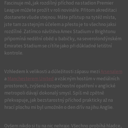
Fascinuje mě, jak rozdílný příchod na stadion Premier
League můžete prožít v roli novináře. Přitom akreditaci
dostanete všude stejnou. Máte přístup na tytéž místa,
jste tam za stejným účelem a přesto je to všechno jaksi
rozdílné. Zatímco návštěva Amex Stadium v Brightonu
připomíná nedělní oběd u babičky, na severolondýnském
Emirates Stadium se cítíte jako při důkladné letištní
kontrole.
Vzhledem k velikosti a důležitosti zápasu mezi
Arsenalem
a
Manchesterem United
a vzácným hostům v mediálních
prostorech, zvýšená bezpečnostní opatření v anglické
metropoli dávají dokonalý smysl. Spíš mě zpětně
překvapuje, jak bezstarostný příchod prakticky až na
hrací plochu mi byl umožněn o den dřív na jihu Anglie.
Ovšem nikdo si tu na nic nehraje. Všechno probíhá hladce,