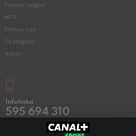
Premier League
WTA
Fantasy Liga
TV program
Názory
Infolinka
595 694 310
Pracovní dny
8.00 – 20:00
Sobota a Neděle
8.00 – 18:00