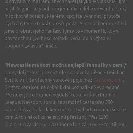
londýnským metrem, abych našel jakýkoliv vlak směřující
na jih Anglie. Díky bohu za jednoho milého stevarda, který
mi ochotně poradil, kterému spoji se vyhnout, protože
bych zbytečně třikrát přestupoval. A mimochodem, stihli
jsme probrat i jeho Fantasy tým a to v momentě, kdy si
povzdechnul, že by se nejradši vydal do Brightonu
podpořit „vlastní“ hráče.
"Newcastle má dost možná nejlepší fanoušky v zemi,“
pomyslel jsem si při kontrole dopravní aplikace Trainline.
Svítilo v ní, že všechny vlakové spoje mezi
Newcastlem
a
Brightonem jsou na několik dní beznadějně vyprodané.
Přestože jde o druhou nejdelší cestu v rámci Premier
League. Navzdory tomu, že samotná cesta přes 550
kilometrů zabrala vlakem místo čtyř hodin rovnou šest až
osm. A to s několika nejistými přestupy. Přes 1100
kilometrů za více než 200 liber a bez záruky, že to stihnou.