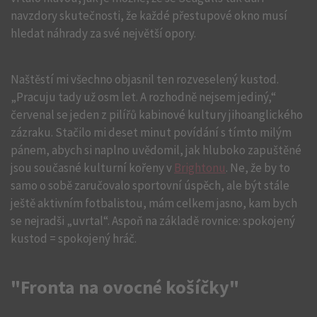
navzdory skutečnosti, že každé přestupové okno musí
hledat náhrady za své největší opory.
Naštěstí mi všechno objasnil ten rozveselený kustod.
„Pracuju tady už osm let. A rozhodně nejsem jediný,“
červenal se jeden z pilířů kabinové kultury jihoanglického
zázraku. Stačilo mi deset minut povídání s tímto milým
pánem, abych si naplno uvědomil, jak hluboko zapuštěné
jsou současné kulturní kořeny v
Brightonu
. Ne, že by to
samo o sobě zaručovalo sportovní úspěch, ale být stále
ještě aktivním fotbalistou, mám celkem jasno, kam bych
se nejradši „uvrtal“. Aspoň na základě rovnice: spokojený
kustod = spokojený hráč.
"Fronta na ovocné košíčky"