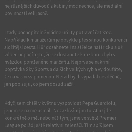
nejrůznějších důvodů z kabiny moc nechce, ale mediální
povinnosti velí jasně.
I tady pochopitelně vládne určitý potravní řetězec.
Například k manažerům je obvykle přes silnou konkurenci
složitější cesta. Hůř dosáhnete i na střelce hattricku a už
vůbec nepočítejte, že se dostanete k rozboru chyb s
hvězdou poraženého mančaftu. Nejprve se nakrmí
poptávka Sky Sports a dalších velkých ryb a vy doufáte,
že na vás nezapomenou. Nerad bych vypadal nevděčně,
jen popisuju, co jsem dosud zažil.
Když jsem chtěl v květnu vyzpovídat Pepa Guardiolu,
jenom se na mě usmáli. Nezazlívám jim to. Ať už jde
konkrétně o mě, nebo náš tým, jsme ve světě Premier
League pořád ještě relativní zelenáči. Tím spíš jsem