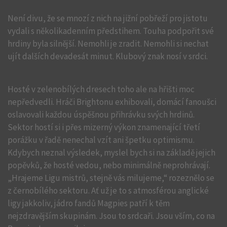
Není divu, že se mnozí z nich na jižní pobřeží pro jistotu
vydali s několikadenním předstihem. Touha podpořit své
hrdiny byla silnější. Nemohli je zradit. Nemohli si nechat
ujít dalších devadesát minut. Klubový znak nosí v srdci.
Hosté v zelenobílých dresech toho ale na hřišti moc
nepředvedli. Hráči Brightonu exhibovali, domácí fanoušci
oslavovali každou úspěšnou přihrávku svých hrdinů.
Sektor hostí si i přes mizerný výkon znamenající třetí
porážku v řadě nenechal vzít ani špetku optimismu.
Kdybych neznal výsledek, myslel bych si na základě jejich
popěvků, že hosté vedou, nebo minimálně neprohrávají.
„Hrajeme Ligu mistrů, stejně vás milujeme,“ rozeznělo se
z černobílého sektoru. Ať už je to s atmosférou anglické
ligy jakkoliv, jádro fandů Magpies patří k těm
nejzdravějším skupinám. Jsou to srdcaři. Jsou vším, co na