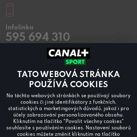
Infolinka
595 694 310
Pracovní dny
8.00 – 20:00
Sobota a Neděle
8.00 – 18:00
Kontaktujte nás také přes
chat
TATO WEBOVÁ STRÁNKA
Pro
inzerci na programu CANAL+ Sport
nás
POUŽÍVÁ COOKIES
kontaktujte na
reklama@canalplus.cz
Na těchto webových stránkách se používají soubory
Naši redakci kontaktujete na
cookies či jiné identifikátory z funkčních,
redakce@canalplus.cz
statistických a marketingových důvodů, jakož i pro
účely zobrazování personalizovaného obsahu.
Kliknutím na tlačítko "Povolit všechny cookies"
souhlasíte s používáním cookies. Nastavení souborů
cookies můžete změnit kliknutím na tlačítko