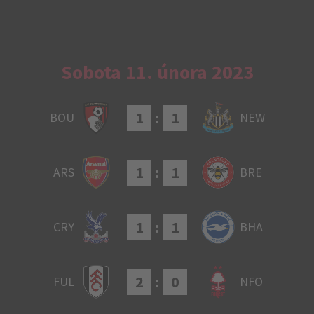
Sobota 11. února 2023
1
:
1
BOU
NEW
1
:
1
ARS
BRE
1
:
1
CRY
BHA
2
:
0
FUL
NFO