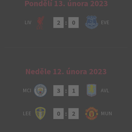
Pondělí 13. února 2023
2
:
0
LIV
EVE
Neděle 12. února 2023
3
:
1
MCI
AVL
0
:
2
LEE
MUN