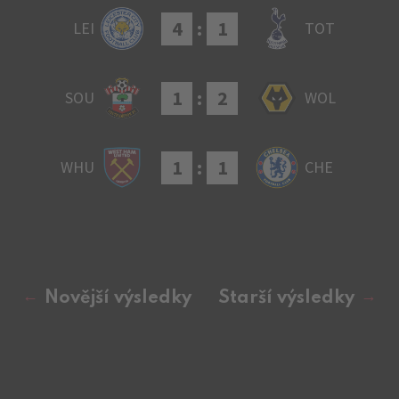
4
:
1
LEI
TOT
1
:
2
SOU
WOL
1
:
1
WHU
CHE
Novější výsledky
Starší výsledky