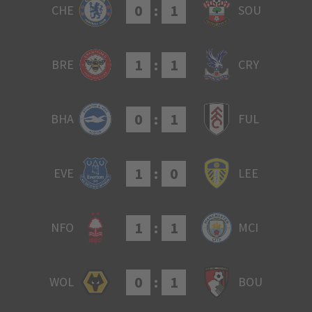
0
:
1
CHE
SOU
1
:
1
BRE
CRY
0
:
1
BHA
FUL
1
:
0
EVE
LEE
1
:
1
NFO
MCI
0
:
1
WOL
BOU