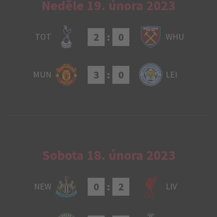
Neděle 19. února 2023
2
:
0
TOT
WHU
3
:
0
MUN
LEI
Sobota 18. února 2023
0
:
2
NEW
LIV