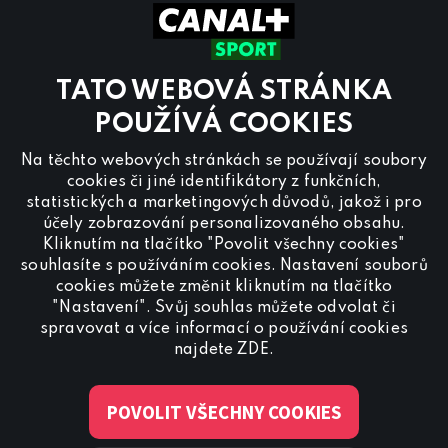
Pracovní dny
8.00 – 20:00
Sobota a Neděle
8.00 – 18:00
Kontaktujte nás také přes
chat
TATO WEBOVÁ STRÁNKA
Pro
inzerci na programu CANAL+ Sport
nás
POUŽÍVÁ COOKIES
kontaktujte na
reklama@canalplus.cz
Na těchto webových stránkách se používají soubory
Naši redakci kontaktujete na
cookies či jiné identifikátory z funkčních,
redakce@canalplus.cz
statistických a marketingových důvodů, jakož i pro
účely zobrazování personalizovaného obsahu.
Kliknutím na tlačítko "Povolit všechny cookies"
souhlasíte s používáním cookies. Nastavení souborů
cookies můžete změnit kliknutím na tlačítko
"Nastavení". Svůj souhlas můžete odvolat či
spravovat a více informací o používání cookies
Spojte se s CANAL+ Sport
najdete
ZDE
.
POVOLIT VŠECHNY COOKIES