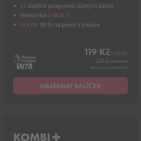
42
dalších programů různých žánrů
Videotéka
CANAL+
SLEVA:
50 % na první 3 měsíce
119 Kč
/měsíc
239 Kč
/měsíc
Akční cena pro první 3 měsíce
OBJEDNAT BALÍČEK
KOMBI+