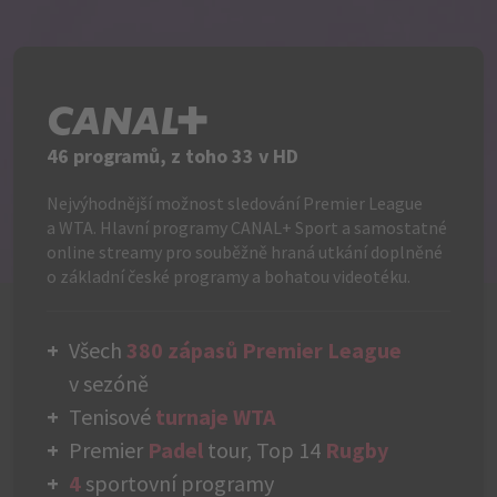
C+
46 programů, z toho 33 v HD
Nejvýhodnější možnost sledování Premier League
a WTA. Hlavní programy CANAL+ Sport a samostatné
online streamy pro souběžně hraná utkání doplněné
o základní české programy a bohatou videotéku.
Všech
380 zápasů Premier League
v sezóně
Tenisové
turnaje WTA
Premier
Padel
tour, Top 14
Rugby
4
sportovní programy