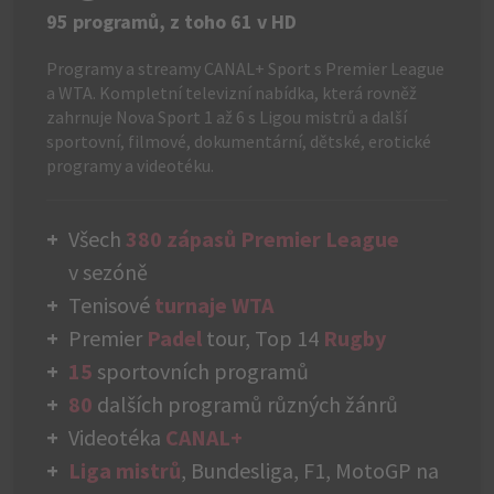
95 programů, z toho 61 v HD
Programy a streamy CANAL+ Sport s Premier League
a WTA. Kompletní televizní nabídka, která rovněž
zahrnuje Nova Sport 1 až 6 s Ligou mistrů a další
sportovní, filmové, dokumentární, dětské, erotické
programy a videotéku.
Všech
380 zápasů Premier League
v sezóně
Tenisové
turnaje WTA
Premier
Padel
tour, Top 14
Rugby
15
sportovních programů
80
dalších programů různých žánrů
Videotéka
CANAL+
Liga mistrů
, Bundesliga, F1, MotoGP na