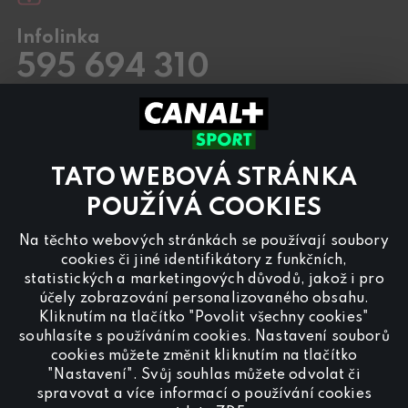
Infolinka
595 694 310
Pracovní dny
8.00 – 20:00
Sobota a Neděle
8.00 – 18:00
Kontaktujte nás také přes
chat
TATO WEBOVÁ STRÁNKA
Pro
inzerci na programu CANAL+ Sport
nás
POUŽÍVÁ COOKIES
kontaktujte na
reklama@canalplus.cz
Na těchto webových stránkách se používají soubory
Naši redakci kontaktujete na
cookies či jiné identifikátory z funkčních,
redakce@canalplus.cz
statistických a marketingových důvodů, jakož i pro
účely zobrazování personalizovaného obsahu.
Kliknutím na tlačítko "Povolit všechny cookies"
souhlasíte s používáním cookies. Nastavení souborů
cookies můžete změnit kliknutím na tlačítko
"Nastavení". Svůj souhlas můžete odvolat či
spravovat a více informací o používání cookies