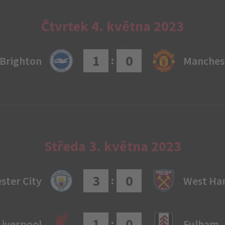
Čtvrtek 4. května 2023
1
0
:
Brighton
Manches
Středa 3. května 2023
3
0
:
ster City
West H
1
0
:
Liverpool
Fulham