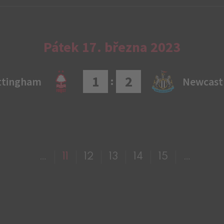
Pátek 17. března 2023
1
2
:
ttingham
Newcast
…
11
12
13
14
15
…