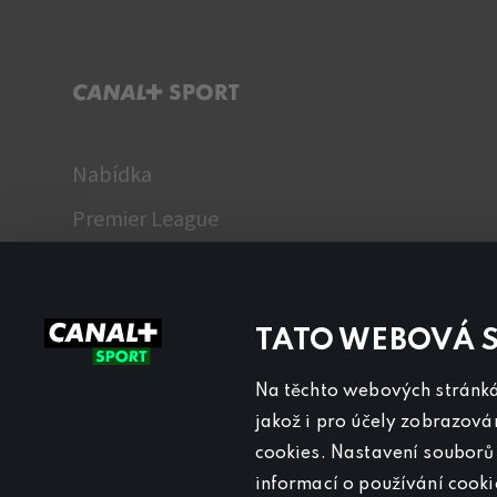
C+ SPORT
Nabídka
Premier League
WTA
Fantasy Liga
TATO WEBOVÁ 
TV program
Názory
Na těchto webových stránkác
jakož i pro účely zobrazová
cookies. Nastavení souborů 
informací o používání cook