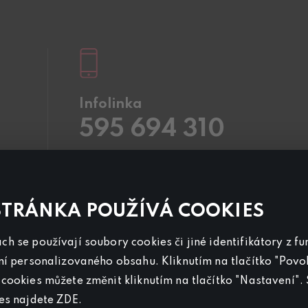
Infolinka
595 694 310
Pracovní dny
8.00 – 20:00
Sobota a Neděle
8.00 – 18:00
Kontaktujte nás také přes
chat
STRÁNKA POUŽÍVÁ COOKIES
Pro
inzerci na programu CANAL+ Sport
h se používají soubory cookies či jiné identifikátory z f
nás kontaktujte na
reklama@canalplus.cz
ní personalizovaného obsahu. Kliknutím na tlačítko "Povol
Naši redakci kontaktujete na
cookies můžete změnit kliknutím na tlačítko "Nastavení". 
redakce@canalplus.cz
ies najdete
ZDE
.