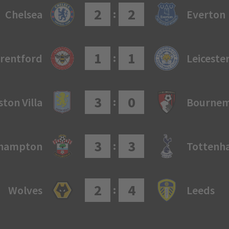
2
2
:
Chelsea
Everton
1
1
:
rentford
Leiceste
3
0
:
ston Villa
Bourne
3
3
:
hampton
Tottenh
2
4
:
Wolves
Leeds