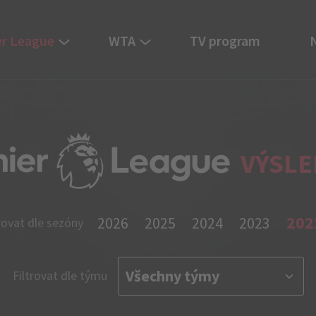
r League
WTA
TV program
VÝSLE
202
2026
2025
2024
2023
rovat dle sezóny
Filtrovat dle týmu