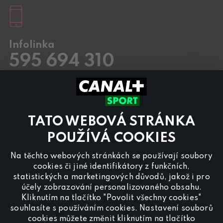
Infolinka
595 694 310
Pracovní dny
8.00 – 20:00
Sobota a Neděle
8.00 – 18:00
Kontaktujte nás také přes
chat
TATO WEBOVÁ STRÁNKA
Pro
inzerci na programu CANAL+ Sport
nás
POUŽÍVÁ COOKIES
kontaktujte na
reklama@canalplus.cz
Na těchto webových stránkách se používají soubory
Naši redakci kontaktujete na
cookies či jiné identifikátory z funkčních,
redakce@canalplus.cz
statistických a marketingových důvodů, jakož i pro
účely zobrazování personalizovaného obsahu.
Kliknutím na tlačítko "Povolit všechny cookies"
souhlasíte s používáním cookies. Nastavení souborů
cookies můžete změnit kliknutím na tlačítko