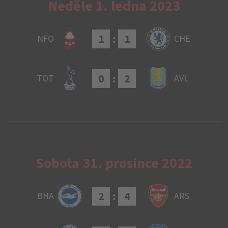
Neděle 1. ledna 2023
1
:
1
NFO
CHE
0
:
2
TOT
AVL
Sobota 31. prosince 2022
2
:
4
BHA
ARS