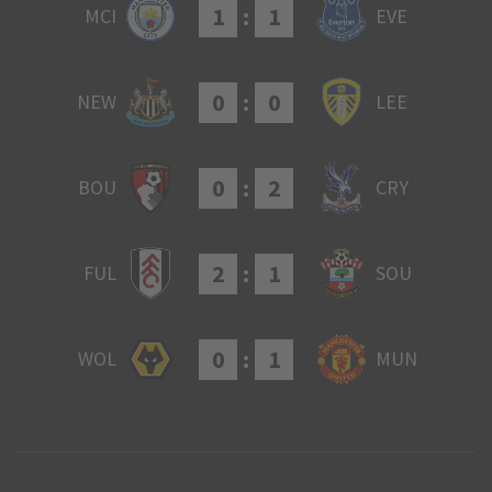
1
:
1
MCI
EVE
0
:
0
NEW
LEE
0
:
2
BOU
CRY
2
:
1
FUL
SOU
0
:
1
WOL
MUN