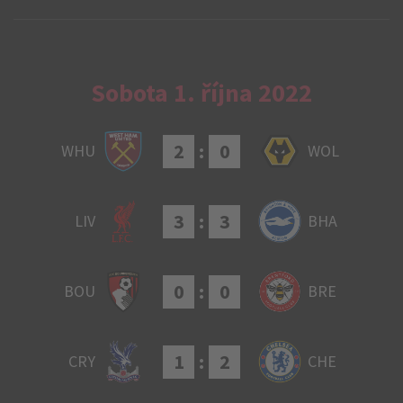
Sobota 1. října 2022
2
:
0
WHU
WOL
3
:
3
LIV
BHA
0
:
0
BOU
BRE
1
:
2
CRY
CHE