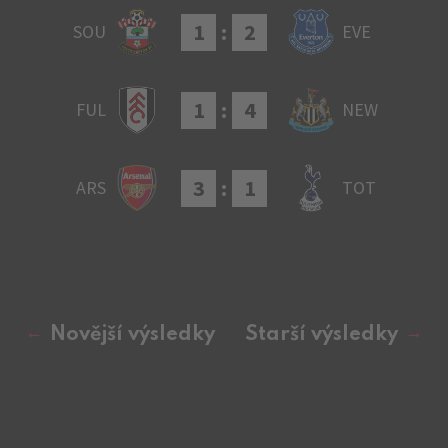
1
:
2
SOU
EVE
1
:
4
FUL
NEW
3
:
1
ARS
TOT
Novější výsledky
Starší výsledky