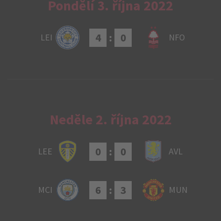
Pondělí 3. října 2022
4
:
0
LEI
NFO
Neděle 2. října 2022
0
:
0
LEE
AVL
6
:
3
MCI
MUN