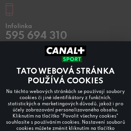
Infolinka
595 694 310
Pracovní dny
8.00 – 20:00
Sobota a Neděle
8.00 – 18:00
Kontaktujte nás také přes
chat
TATO WEBOVÁ STRÁNKA
Pro
inzerci na programu CANAL+ Sport
nás
POUŽÍVÁ COOKIES
kontaktujte na
reklama@canalplus.cz
Na těchto webových stránkách se používají soubory
Naši redakci kontaktujete na
cookies či jiné identifikátory z funkčních,
redakce@canalplus.cz
statistických a marketingových důvodů, jakož i pro
účely zobrazování personalizovaného obsahu.
Kliknutím na tlačítko "Povolit všechny cookies"
souhlasíte s používáním cookies. Nastavení souborů
cookies můžete změnit kliknutím na tlačítko