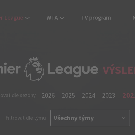
r League
WTA
TV program
VÝSLE
202
2026
2025
2024
2023
rovat dle sezóny
Filtrovat dle týmu