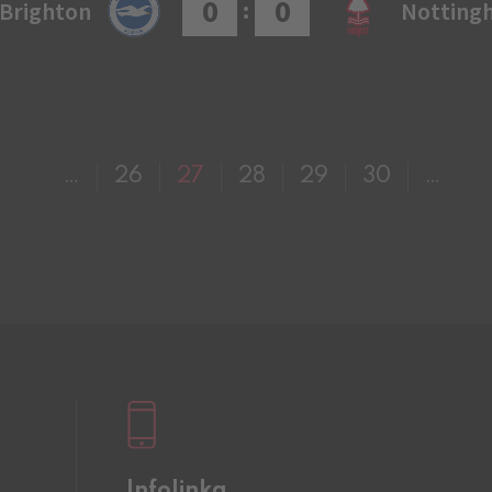
0
0
:
Brighton
Notting
…
26
27
28
29
30
…
Infolinka