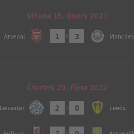
Středa 15. února 2023
1
3
:
Arsenal
Manchest
Čtvrtek 20. října 2022
2
0
:
Leicester
Leeds
3
0
:
Fulham
Aston Vil