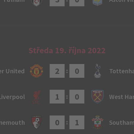
Středa 19. října 2022
2
0
:
r United
Tottenh
1
0
:
Liverpool
West H
0
1
:
nemouth
Southa