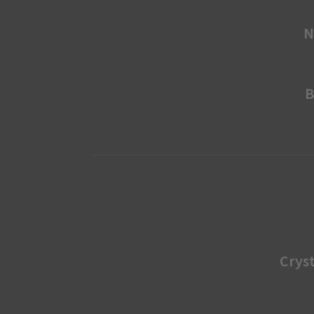
N
B
Cryst