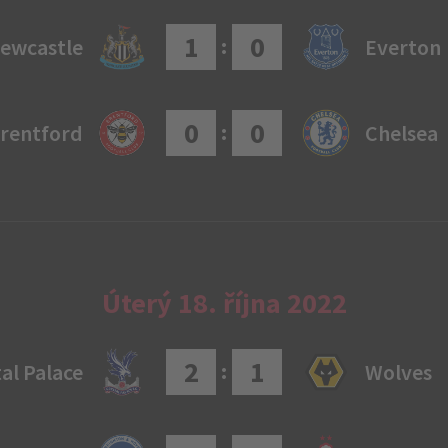
1
0
:
ewcastle
Everton
0
0
:
rentford
Chelsea
Úterý 18. října 2022
2
1
:
al Palace
Wolves