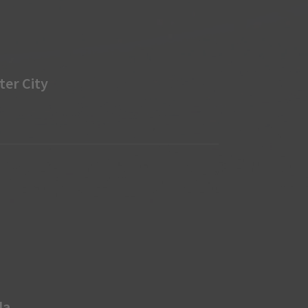
er City
la