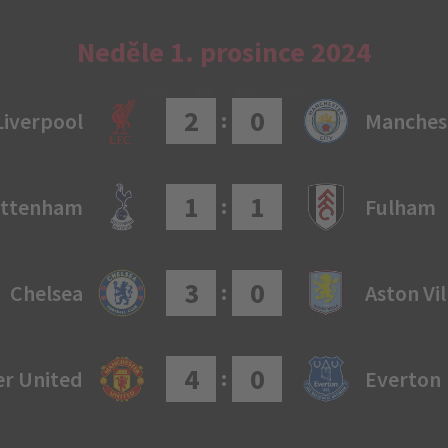
Neděle 1. prosince 2024
2
0
:
Liverpool
Manchest
1
1
:
ottenham
Fulham
3
0
:
Chelsea
Aston Vil
4
0
:
r United
Everton