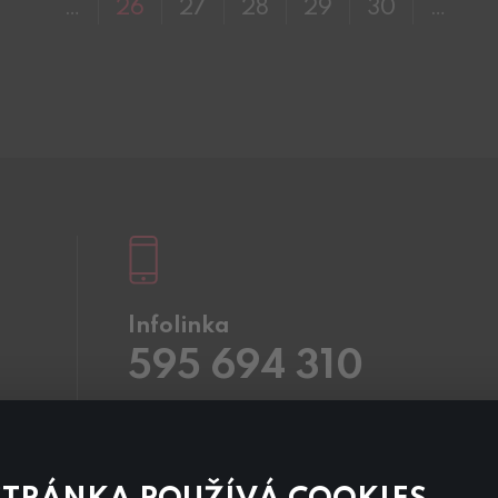
…
26
27
28
29
30
…
Infolinka
595 694 310
Pracovní dny
8.00 – 20:00
Sobota a Neděle
8.00 – 18:00
Kontaktujte nás také přes
chat