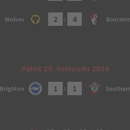
2
4
:
Wolves
Bourne
Pátek 29. listopadu 2024
1
1
:
Brighton
Southa