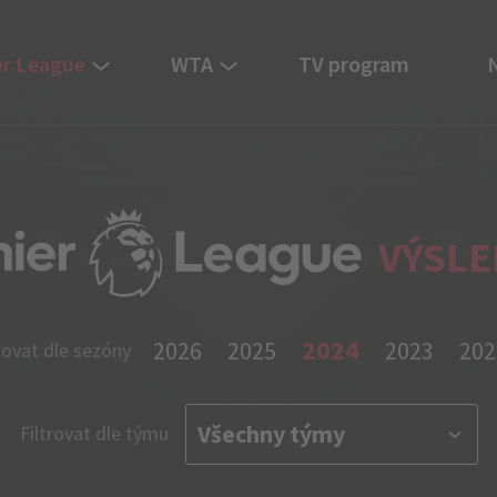
r League
WTA
TV program
VÝSLE
2024
2026
2025
2023
202
rovat dle sezóny
Filtrovat dle týmu