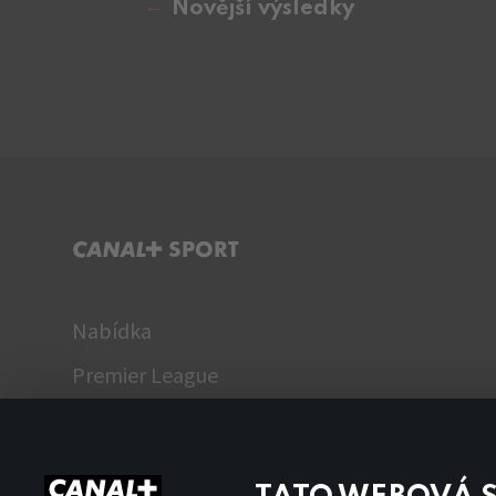
Novější výsledky
C+ SPORT
Nabídka
Premier League
WTA
Fantasy Liga