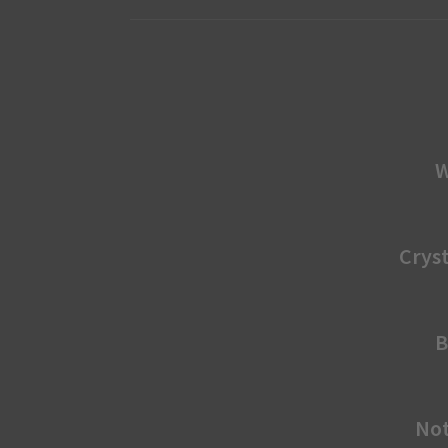
W
Cryst
B
No