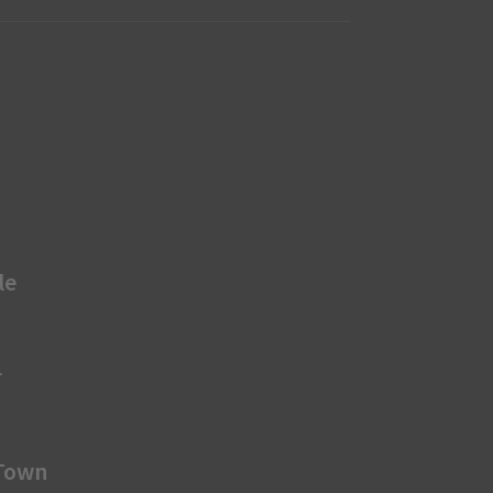
le
r
 Town