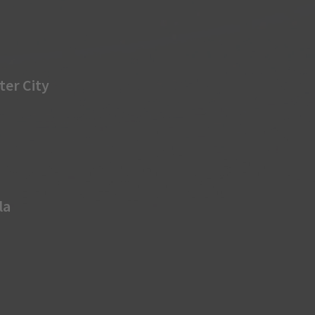
er City
la