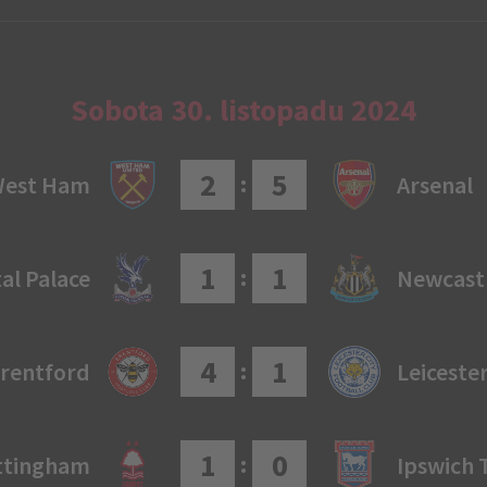
Sobota 30. listopadu 2024
2
5
:
est Ham
Arsenal
1
1
:
al Palace
Newcast
4
1
:
rentford
Leiceste
1
0
:
ttingham
Ipswich