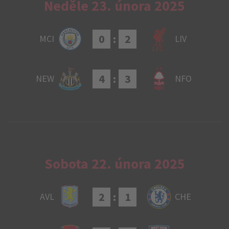
Neděle 23. února 2025
0
:
2
MCI
LIV
4
:
3
NEW
NFO
Sobota 22. února 2025
2
:
1
AVL
CHE