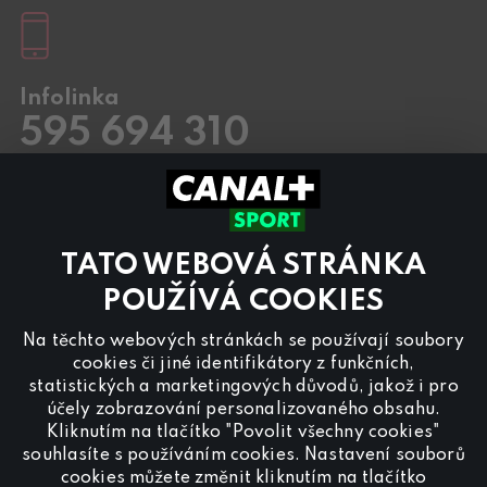
Infolinka
595 694 310
Pracovní dny
8.00 – 20:00
Sobota a Neděle
8.00 – 18:00
Kontaktujte nás také přes
chat
TATO WEBOVÁ STRÁNKA
Pro
inzerci na programu CANAL+ Sport
nás
POUŽÍVÁ COOKIES
kontaktujte na
reklama@canalplus.cz
Na těchto webových stránkách se používají soubory
Naši redakci kontaktujete na
cookies či jiné identifikátory z funkčních,
redakce@canalplus.cz
statistických a marketingových důvodů, jakož i pro
účely zobrazování personalizovaného obsahu.
Kliknutím na tlačítko "Povolit všechny cookies"
souhlasíte s používáním cookies. Nastavení souborů
cookies můžete změnit kliknutím na tlačítko