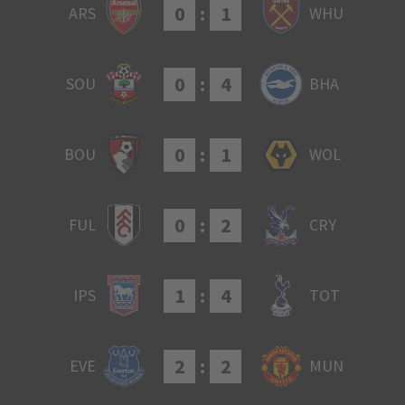
0
:
1
ARS
WHU
0
:
4
SOU
BHA
0
:
1
BOU
WOL
0
:
2
FUL
CRY
1
:
4
IPS
TOT
2
:
2
EVE
MUN