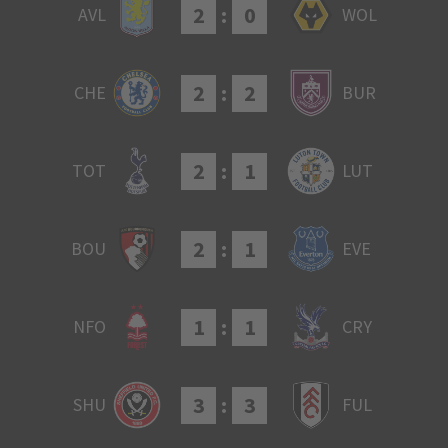
2
:
0
AVL
WOL
2
:
2
CHE
BUR
2
:
1
TOT
LUT
2
:
1
BOU
EVE
1
:
1
NFO
CRY
3
:
3
SHU
FUL