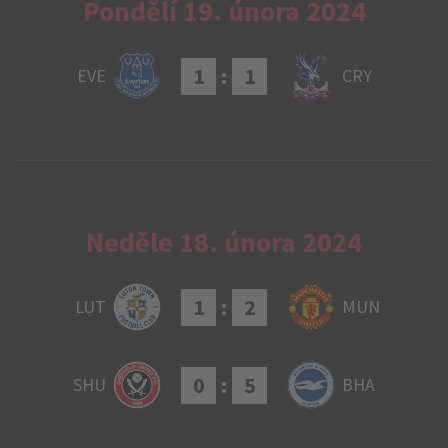
Pondělí 19. února 2024
1
:
1
EVE
CRY
Neděle 18. února 2024
1
:
2
LUT
MUN
0
:
5
SHU
BHA