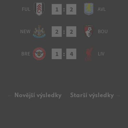
1
:
2
FUL
AVL
2
:
2
NEW
BOU
1
:
4
BRE
LIV
Novější výsledky
Starší výsledky