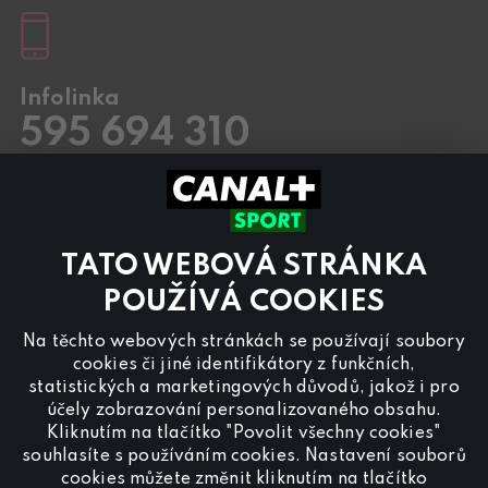
Infolinka
595 694 310
Pracovní dny
8.00 – 20:00
Sobota a Neděle
8.00 – 18:00
Kontaktujte nás také přes
chat
TATO WEBOVÁ STRÁNKA
Pro
inzerci na programu CANAL+ Sport
nás
POUŽÍVÁ COOKIES
kontaktujte na
reklama@canalplus.cz
Na těchto webových stránkách se používají soubory
Naši redakci kontaktujete na
cookies či jiné identifikátory z funkčních,
redakce@canalplus.cz
statistických a marketingových důvodů, jakož i pro
účely zobrazování personalizovaného obsahu.
Kliknutím na tlačítko "Povolit všechny cookies"
souhlasíte s používáním cookies. Nastavení souborů
cookies můžete změnit kliknutím na tlačítko