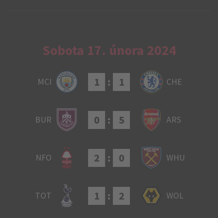
Sobota 17. února 2024
1
:
1
MCI
CHE
0
:
5
BUR
ARS
2
:
0
NFO
WHU
1
:
2
TOT
WOL