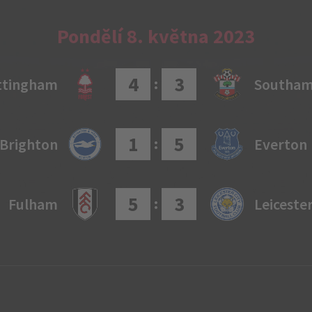
Pondělí 8. května 2023
4
3
:
ttingham
Southa
1
5
:
Brighton
Everton
5
3
:
Fulham
Leiceste