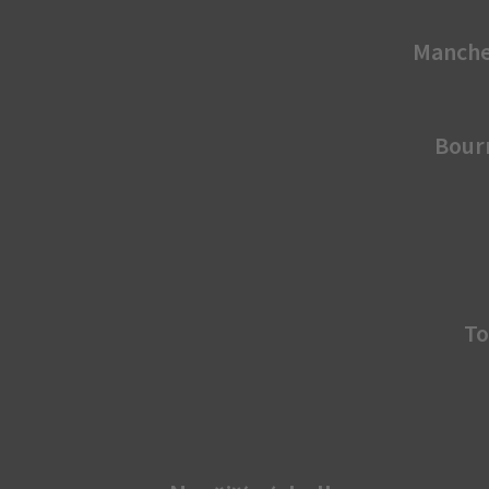
Manche
Bour
T