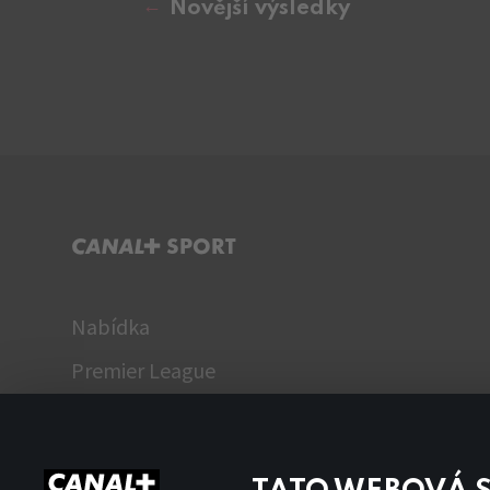
Novější výsledky
C+ SPORT
Nabídka
Premier League
WTA
Fantasy Liga