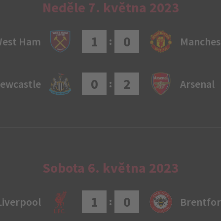
Neděle 7. května 2023
1
0
:
est Ham
Manches
0
2
:
ewcastle
Arsenal
Sobota 6. května 2023
1
0
:
Liverpool
Brentfo