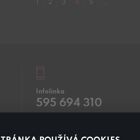
1
2
3
4
5
…
Infolinka
595 694 310
Pracovní dny
8.00 – 20:00
Sobota a Neděle
8.00 – 18:00
Kontaktujte nás také přes
chat