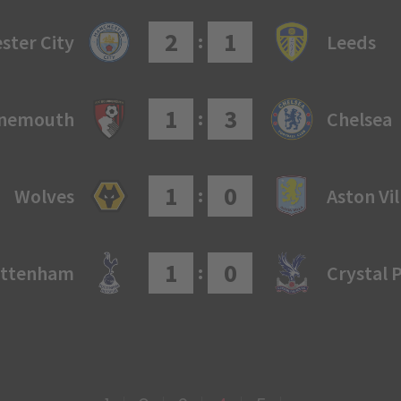
2
1
:
ster City
Leeds
1
3
:
nemouth
Chelsea
1
0
:
Wolves
Aston Vil
1
0
:
ottenham
Crystal 