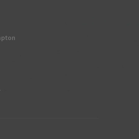
mpton
r