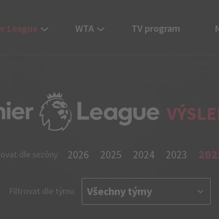
r League
WTA
TV program
VÝSLE
202
2026
2025
2024
2023
rovat dle sezóny
Filtrovat dle týmu