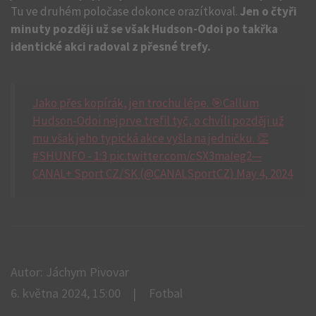
Tu ve druhém poločase dokonce orazítkoval.
Jen o čtyři
minuty později už se však Hudson-Odoi po takřka
identické akci radoval z přesné trefy.
Jako přes kopírák, jen trochu lépe. 🎯Callum
Hudson-Odoi nejprve trefil tyč, o chvíli později už
mu však jeho typická akce vyšla na jedničku. 👏
#SHUNFO - 1:3 pic.twitter.com/cSX3maIeg2—
CANAL+ Sport CZ/SK (@CANALSportCZ) May 4, 2024
Autor: Jáchym Pivovar
6. května 2024, 15:00
Fotbal