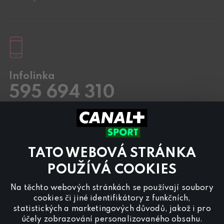
Infolinka
595 694 310
Pracovní dny
8.00 – 20:00
Sobota a Neděle
8.00 – 18:00
Kontaktujte nás také přes
chat
TATO WEBOVÁ STRÁNKA
Pro
inzerci na programu CANAL+ Sport
nás
POUŽÍVÁ COOKIES
kontaktujte na
reklama@canalplus.cz
Na těchto webových stránkách se používají soubory
Naši redakci kontaktujete na
cookies či jiné identifikátory z funkčních,
redakce@canalplus.cz
statistických a marketingových důvodů, jakož i pro
účely zobrazování personalizovaného obsahu.