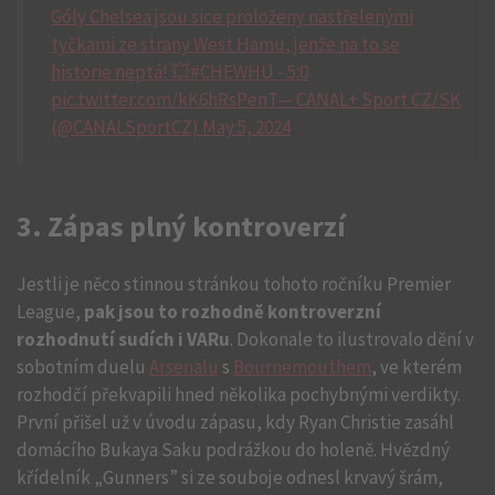
Góly Chelsea jsou sice proloženy nastřelenými
tyčkami ze strany West Hamu, jenže na to se
historie neptá! 💥#CHEWHU - 5:0
pic.twitter.com/kK6hRsPenT— CANAL+ Sport CZ/SK
(@CANALSportCZ) May 5, 2024
3. Zápas plný kontroverzí
Jestli je něco stinnou stránkou tohoto ročníku Premier
League,
pak jsou to rozhodně kontroverzní
rozhodnutí sudích i VARu
. Dokonale to ilustrovalo dění v
sobotním duelu
Arsenalu
s
Bournemouthem
, ve kterém
rozhodčí překvapili hned několika pochybnými verdikty.
První přišel už v úvodu zápasu, kdy Ryan Christie zasáhl
domácího Bukaya Saku podrážkou do holeně. Hvězdný
křídelník „Gunners” si ze souboje odnesl krvavý šrám,