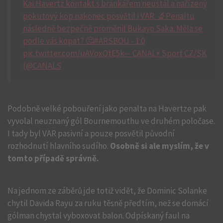
Kai Havertz kontakt s brankářem neustál a nařízený
pokutový kop nakonec posvětil i VAR. 🔬Penaltu
následně bezpečně proměnil Bukayo Saka. Měla se
podle vás kopat? 🤔#ARSBOU - 1:0
pic.twitter.com/uAVoxOtE5k— CANAL+ Sport CZ/SK
(@CANALS
Podobně velké pobouření jako penalta na Havertze pak
vyvolal neuznaný gól Bournemouthu ve druhém poločase.
I tady byl VAR pasivní a pouze posvětil původní
rozhodnutí hlavního sudího.
Osobně si ale myslím, že v
tomto případě správně.
Na jednom ze záběrů jde totiž vidět, že Dominic Solanke
chytil Davida Rayu za ruku těsně předtím, než se domácí
gólman chystal vyboxovat balon. Odpískaný faul na