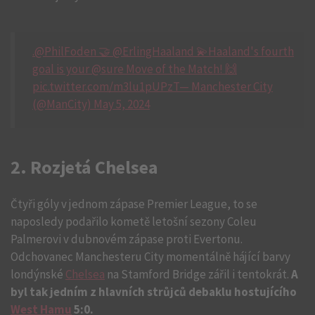
.@PhilFoden 🤝 @ErlingHaaland 💫Haaland's fourth
goal is your @sure Move of the Match! 🙌
pic.twitter.com/m3lu1pUPzT— Manchester City
(@ManCity) May 5, 2024
2. Rozjetá Chelsea
Čtyři góly v jednom zápase Premier League, to se
naposledy podařilo kometě letošní sezony Coleu
Palmerovi v dubnovém zápase proti Evertonu.
Odchovanec Manchesteru City momentálně hájící barvy
londýnské
Chelsea
na Stamford Bridge zářil i tentokrát.
A
byl tak jedním z hlavních strůjců debaklu hostujícího
West Hamu
5:0.