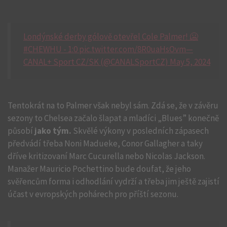
Londýnské derby gólově otevřel Cole Palmer! 🥶
#CHEWHU - 1:0 pic.twitter.com/8R0uaHsOvm—
CANAL+ Sport CZ/SK (@CANALSportCZ) May 5, 2024
Tentokrát na to Palmer však nebyl sám. Zdá se, že v závěru
sezony to Chelsea začalo šlapat a mladíci „Blues”
konečně
působí
jako tým.
Skvělé výkony v posledních zápasech
předvádí třeba Noni Madueke, Conor Gallagher a taky
dříve kritizovaní Marc Cucurella nebo Nicolas Jackson.
Manažer Mauricio Pochettino bude doufat, že jeho
svěřencům forma i odhodlání vydrží a třeba jim ještě zajistí
účast v evropských pohárech pro příští sezonu.