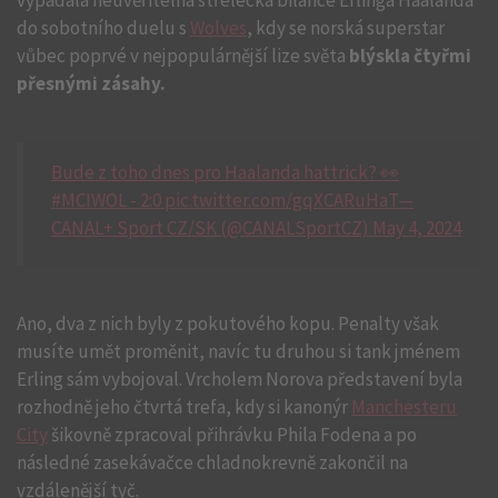
vypadala neuvěřitelná střelecká bilance Erlinga Haalanda
do sobotního duelu s
Wolves
, kdy se norská superstar
vůbec poprvé v nejpopulárnější lize světa
blýskla čtyřmi
přesnými zásahy.
Bude z toho dnes pro Haalanda hattrick? 👀
#MCIWOL - 2:0 pic.twitter.com/gqXCARuHaT—
CANAL+ Sport CZ/SK (@CANALSportCZ) May 4, 2024
Ano, dva z nich byly z pokutového kopu. Penalty však
musíte umět proměnit, navíc tu druhou si tank jménem
Erling sám vybojoval. Vrcholem Norova představení byla
rozhodně jeho čtvrtá trefa, kdy si kanonýr
Manchesteru
City
šikovně zpracoval přihrávku Phila Fodena a po
následné zasekávačce chladnokrevně zakončil na
vzdálenější tyč.