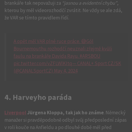
brankáře tak nepovažuji za
“jasnou a evidentní chybu”
,
kterou by měl videorozhodčí zvrátit. Ne vždy se ale zdá,
že VAR se tímto pravidlem řídí.
A opět měl VAR plné ruce práce. 😅Gól
Bournemouthu rozhodčí neuznali zřejmě kvůli
faulu na brankáře Davida Rayu. #ARSBOU
pic.twitter.com/vZFLWlKItq— CANAL+ Sport CZ/SK
(@CANALSportCZ) May 4, 2024
4. Harveyho paráda
Liverpool
Jürgena Kloppa, tak jak ho známe
. Německý
manažer si pravděpodobně odbyl svůj předposlední zápas
v roli kouče na Anfieldu a po dlouhé době měl před