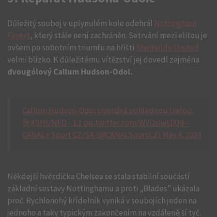
Důležitý souboj v uplynulém kole odehrál
Nottingham
Forest
, který stále není zachráněn. Setrvání mezi elitou je
ovšem po sobotním triumfu na hřišti
Sheffieldu United
velmi blízko. K důležitému vítězství jej dovedl zejména
dvougólový Callum Hudson-Odoi.
Callum Hudson-Odoi srovnává pohlednou trefou.
🎯#SHUNFO - 1:1 pic.twitter.com/WVDsIwL0Q9—
CANAL+ Sport CZ/SK (@CANALSportCZ) May 4, 2024
Někdejší hvězdička Chelsea se stala stabilní součástí
základní sestavy Nottinghamu a proti „Blades” ukázala
proč. Rychlonohý křídelník vyniká v soubojích jeden na
jednoho a taky typickým zakončením na vzdálenější tyč.