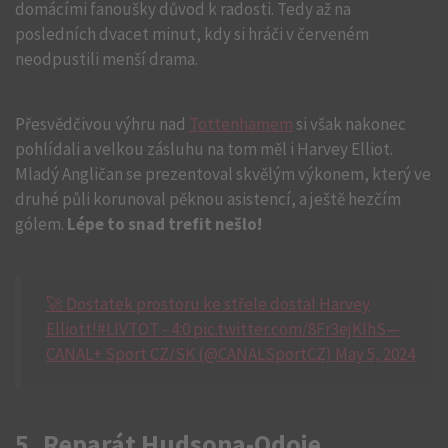
domácími fanoušky důvod k radosti. Tedy až na
posledních dvacet minut, kdy si hráči v červeném
neodpustili menší drama.
Přesvědčivou výhru nad
Tottenhamem
si však nakonec
pohlídali a velkou zásluhu na tom měl i Harvey Elliot.
Mladý Angličan se prezentoval skvělým výkonem, který ve
druhé půli korunoval pěknou asistencí, a ještě hezčím
gólem.
Lépe to snad trefit nešlo!
🚀 Dostatek prostoru ke střele dostal Harvey
Elliott!#LIVTOT - 4:0 pic.twitter.com/8Fr3ejKIhS—
CANAL+ Sport CZ/SK (@CANALSportCZ) May 5, 2024
5. Reparát Hudsona-Odoie