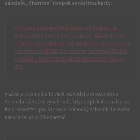
záložník „Cherries” naopak vyvázl bez karty
.
Kontroverzi přinesl také tento ostrý zakrok na
Bukaya Saku hned v úvodu zápasu. 😬Ani v tomto
případě však VAR nezásahl a Ryan Christie tak vyvázl
bez trestu. #ARSBOU pic.twitter.com/AmodTJxUi9
— CANAL+ Sport CZ/SK (@CANALSportCZ) May 4,
202
V závěru první půle to však rozhodčí poškozenému
Arsenalu částečně vynahradil, když odpískal penaltu na
Kaie Havertze, pro kterou si německý záložník dle mého
názoru šel až příliš ochotně.