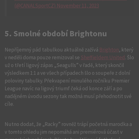
(@CANALSportCZ) November 11, 2023
5. Smolné období Brightonu
Nepříjemný pád tabulkou aktuálně zažívá
Brighton
, který
v neděli doma pouze remizoval se
Sheffieldem United
. Šlo
už o třetí ligový zápas „Seagulls” v řadě, který skončil
výsledkem 1:1 a ve všech případech šlo o soupeře z dolní
poloviny tabulky. Překvapení minulého ročníku Premier
League navíc na ligový triumf čeká od konce září a po
nadějném úvodu sezony tak možná musí přehodnotit své
cíle.
Nutno dodat, že „Racky” rovněž trápí početná marodka a
v tomto ohledu jim nepomáhá ani premiérová účast v