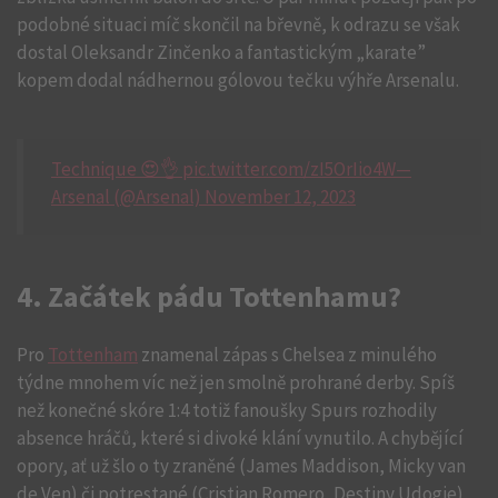
podobné situaci míč skončil na břevně, k odrazu se však
dostal Oleksandr Zinčenko a fantastickým „karate”
kopem dodal nádhernou gólovou tečku výhře Arsenalu.
Technique 😍👌 pic.twitter.com/zI5OrIio4W—
Arsenal (@Arsenal) November 12, 2023
4. Začátek pádu Tottenhamu?
Pro
Tottenham
znamenal zápas s Chelsea z minulého
týdne mnohem víc než jen smolně prohrané derby. Spíš
než konečné skóre 1:4 totiž fanoušky Spurs rozhodily
absence hráčů, které si divoké klání vynutilo. A chybějící
opory, ať už šlo o ty zraněné (James Maddison, Micky van
de Ven) či potrestané (Cristian Romero, Destiny Udogie),