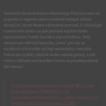
Tentokrát šlo konkrétně o rohové kopy. Precizní centr od
praporku si nejprve našel suverénně nejlepší střelec
domácích Jarrod Bowen a bleskově vyrovnal. O vítězný gól
v samotném závěru se pak postaral kapitán české
reprezentace Tomáš Souček a stal se hrdinou. Tedy
alespoň pro některé fanoušky „Irons”, jiní mu na
sociálních sítích stále vyčítají nedostatky v mezihře.
Pokud ale vytáhlý záložník bude i nadále gólový, o své
místo v základní sestavě West Hamu se pravděpodobně
bát nemusí.
Tomáš Souček se zapsal mezi střelce! ⚽🇨🇿 Jak
jinak než hlavou. 💥#WHUNFO - 3:2
pic.twitter.com/k9wn8DLnFy— CANAL+ Sport CZ/SK
(@CANALSportCZ) November 12, 2023