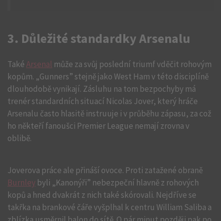
3. Důležité standardky Arsenalu
Také
Arsenal
může za svůj poslední triumf vděčit rohovým
kopům. „Gunners” stejně jako West Ham v této disciplíně
dlouhodobě vynikají. Zásluhu na tom bezpochyby má
trenér standardních situací Nicolas Jover, který hráče
Arsenalu často hlasitě instruuje i v průběhu zápasu, za což
ho někteří fanoušci Premier League nemají zrovna v
oblibě.
Joverova práce ale přináší ovoce. Proti zatažené obraně
Burnley
byli „Kanonýři” nebezpeční hlavně z rohových
kopů a hned dvakrát z nich také skórovali. Nejdříve se
takřka na brankové čáře vyšplhal k centru William Saliba a
zblízka usměrnil balon do sítě. O pár minut později pak po