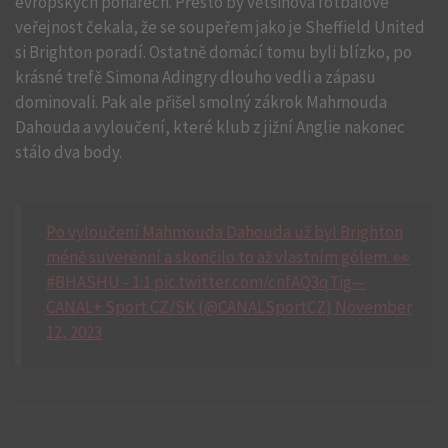
evropských pohárech. Přesto by většinová fotbalové
veřejnost čekala, že se soupeřem jako je Sheffield United
si Brighton poradí. Ostatně domácí tomu byli blízko, po
krásné trefě Simona Adingry dlouho vedli a zápasu
dominovali. Pak ale přišel smolný zákrok Mahmouda
Dahouda a vyloučení, které klub z jižní Anglie nakonec
stálo dva body.
Po vyloučení Mahmouda Dahouda už byl Brighton
méně suverénní a skončilo to až vlastním gólem. 👀
#BHASHU - 1:1 pic.twitter.com/cnfAQ3qTig—
CANAL+ Sport CZ/SK (@CANALSportCZ) November
12, 2023