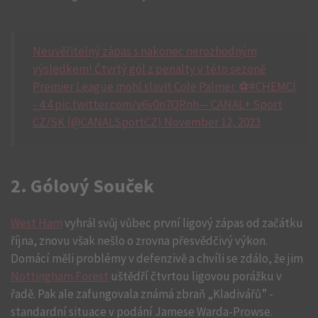
Neuvěřitelný zápas s nakonec nerozhodným
výsledkem! Čtvrtý gól z penalty v této sezoně
Premier League mohl slavit Cole Palmer. ⚽#CHEMCI
- 4:4 pic.twitter.com/v6v0n7QRnh— CANAL+ Sport
CZ/SK (@CANALSportCZ) November 12, 2023
2. Gólový Souček
West Ham
vyhrál svůj vůbec první ligový zápas od začátku
října, znovu však nešlo o zrovna přesvědčivý výkon.
Domácí měli problémy v defenzivě a chvíli se zdálo, že jim
Nottingham Forest
uštědří čtvrtou ligovou porážku v
řadě. Pak ale zafungovala známá zbraň „Kladivářů” -
standardní situace v podání Jamese Warda-Prowse.