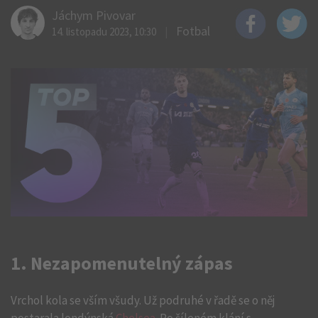
Jáchym Pivovar
Fotbal
14. listopadu 2023, 10:30
1. Nezapomenutelný zápas
Vrchol kola se vším všudy. Už podruhé v řadě se o něj