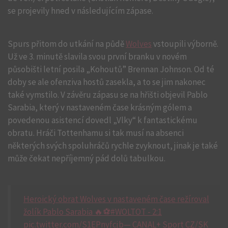
se projevily hned v následujícím zápase.
Spurs přitom do utkání na půdě
Wolves
vstoupili výborně.
Už ve 3. minutě slavila svou první branku v novém
působišti letní posila „Kohoutů” Brennan Johnson. Od té
doby se ale ofenziva hostů zasekla, a to se jim nakonec
také vymstilo. V závěru zápasu se na hřišti objevil Pablo
Sarabia, který v nastaveném čase krásným gólem a
povedenou asistencí dovedl „Vlky“ k fantastickému
obratu. Hráči Tottenhamu si tak musí na absenci
některých svých spoluhráčů rychle zvyknout, jinak je také
může čekat nepříjemný pád dolů tabulkou.
Heroický obrat Wolves v nastaveném čase režíroval
žolík Pablo Sarabia 🔥⚽️#WOLTOT - 2:1
pic.twitter.com/S1EPnyfcjb— CANAL+ Sport CZ/SK