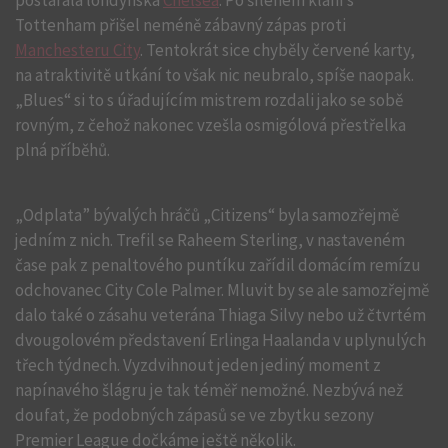
postarala londýnská
Chelsea
. Po šíleném klání s
Tottenham přišel neméně zábavný zápas proti
Manchesteru City
. Tentokrát sice chyběly červené karty,
na atraktivitě utkání to však nic neubralo, spíše naopak.
„Blues“ si to s úřadujícím mistrem rozdali jako se sobě
rovným, z čehož nakonec vzešla osmigólová přestřelka
plná příběhů.
„Odplata” bývalých hráčů „Citizens“ byla samozřejmě
jedním z nich. Trefil se Raheem Sterling, v nastaveném
čase pak z penaltového puntíku zařídil domácím remízu
odchovanec City Cole Palmer. Mluvit by se ale samozřejmě
dalo také o zásahu veterána Thiaga Silvy nebo už čtvrtém
dvougolovém představení Erlinga Haalanda v uplynulých
třech týdnech. Vyzdvihnout jeden jediný moment z
napínavého šlágru je tak téměř nemožné. Nezbývá než
doufat, že podobných zápasů se ve zbytku sezony
Premier League dočkáme ještě několik.