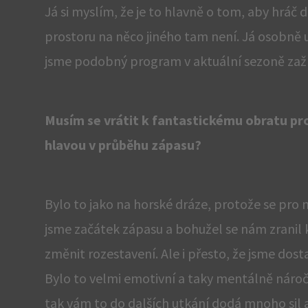
Já si myslím, že je to hlavně o tom, aby hráč 
prostoru na něco jiného tam není. Já osobně už
jsme podobný program v aktuální sezoně zažíva
Musím se vrátit k fantastickému obratu pr
hlavou v průběhu zápasu?
Bylo to jako na horské dráze, protože se pro 
jsme začátek zápasu a bohužel se nám zranil 
změnit rozestavení. Ale i přesto, že jsme dosta
Bylo to velmi emotivní a taky mentálně náročné
tak vám to do dalších utkání dodá mnoho sil a