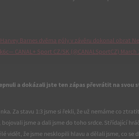
Harvey Barnes dvěma góly v závěru dokonal obrat Ne
k6c— CANAL+ Sport CZ/SK (@CANALSportCZ) March 3
epnuli a dokázali jste ten zápas převrátit na svou 
nka. Za stavu 1:3 jsme si řekli, že už nemáme co ztrat
 bojovali jsme a dali jsme do toho srdce. Střídající hrá
é vidět, že jsme nesklopili hlavu a dělali jsme, co se d