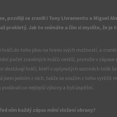
se, později se zranili i Tony Livramento a Miguel Al
ž prokletý. Jak to vnímáte a čím si myslíte, že je
ni hráči do toho jdou na hranu svých možností, a zraně
ordní počet zraněných hráčů netěší, protože v zápase
 dostávají hráči, kteří v uplynulých sezonách tolik ša
í. Já jsem jedním z nich, takže se snažím z toho vytěži
podávali co nejlepší výkony a byli úspěšní.
před ním každý zápas mění složení obrany?