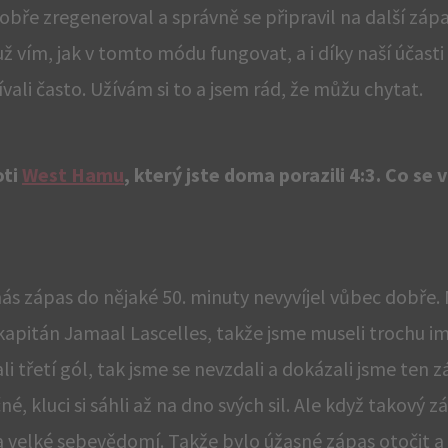
dobře zregeneroval a správně se připravil na další záp
 vím, jak v tomto módu fungovat, a i díky naší účasti 
li často. Užívám si to a jsem rád, že můžu chytat.
oti
West Hamu
, který jste doma porazili 4:3. Co se
nás zápas do nějaké 50. minuty nevyvíjel vůbec dobře. 
kapitán Jamaal Lascelles, takže jsme museli trochu i
li třetí gól, tak jsme se nevzdali a dokázali jsme ten z
, kluci si sáhli až na dno svých sil. Ale když takový z
 velké sebevědomí. Takže bylo úžasné zápas otočit a 