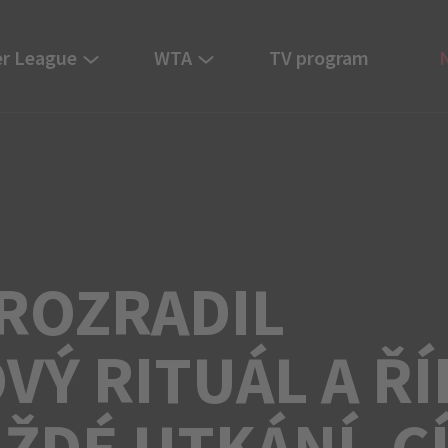
r League
WTA
TV program
ROZRADIL
Ý RITUÁL A ŘÍ
AŽDÉ UTKÁNÍ, C