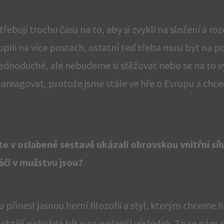
ebují trochu času na to, aby si zvykli na složení a roz
pili na více postech, ostatní teď třeba musí být na po
 jednoduché, ale nebudeme si stěžovat nebo se na to 
zareagovat, protože jsme stále ve hře o Evropu a chc
te v oslabené sestavě ukázali obrovskou vnitřní sílu
áči v mužstvu jsou?
řinesl jasnou herní filozofii a styl, kterým chceme hr
 chtějí pokaždé bít o co nejlepší výsledek. To se nám 