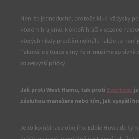
Není to jednoduché, protože kluci vždycky potř
kterém hrajeme. Někteří hráči v sezoně nastou
kterých nikdy předtím nehráli. Takže to není
Taková je situace a my na ni musíme správně 
co nejvyšší příčky.
Jak proti West Hamu, tak proti
Evertonu
js
zásluhou manažera nebo tím, jak vyspělí hr
Je to kombinace obojího. Eddie Howe do týmu p
hráči jsou navíc mentálně nastavení tak, že se