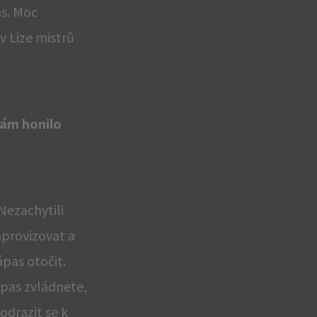
as. Moc
v Lize mistrů
 vám honilo
Nezachytili
mprovizovat a
ápas otočit.
ápas zvládnete,
odrazit se k