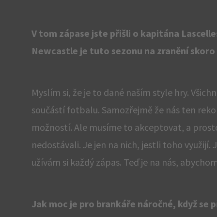
V tom zápase jste přišli o kapitána Lascelle
Newcastle je tuto sezonu na zranění skoro a
Myslím si, že je to dané naším style hry. Všich
součástí fotbalu. Samozřejmě že nás ten rek
možností. Ale musíme to akceptovat, a prostor
nedostávali. Je jen na nich, jestli toho využij
užívám si každý zápas. Teď je na nás, abychom 
Jak moc je pro brankáře náročné, když se 