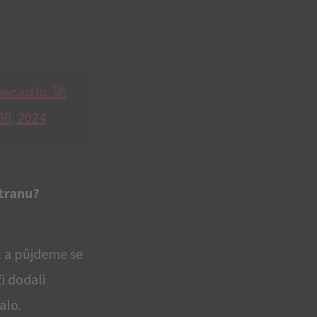
wcastlu. 🚀
0, 2024
stranu?
it a půjdeme se
či dodali
alo.