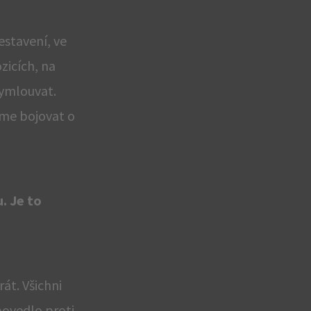
estavení, ve
zicích, na
vymlouvat.
eme bojovat o
. Je to
át. Všichni
povedlo proti