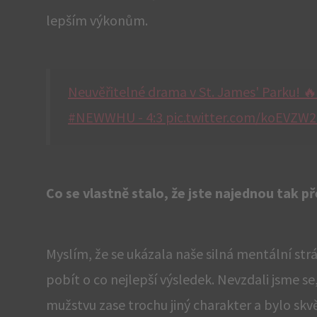
lepším výkonům.
Neuvěřitelné drama v St. James' Parku! 
#NEWWHU - 4:3 pic.twitter.com/koEVZW2
Co se vlastně stalo, že jste najednou tak př
Myslím, že se ukázala naše silná mentální strá
pobít o co nejlepší výsledek. Nevzdali jsme se,
mužstvu zase trochu jiný charakter a bylo skvěl