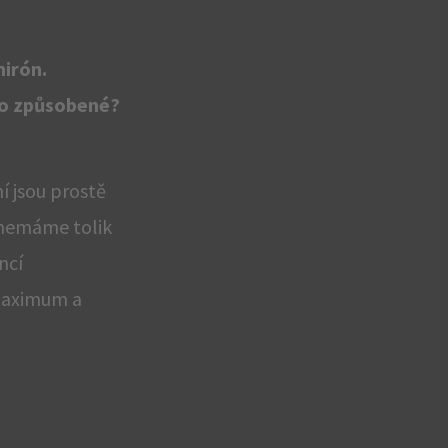
mirón.
 to způsobené?
ní jsou prostě
 nemáme tolik
ncí
t maximum a