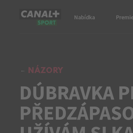
Nabídka
Premie
CANAL+ Sport
NÁZORY
DÚBRAVKA P
PŘEDZÁPASOV
UŽÍVÁM SI K