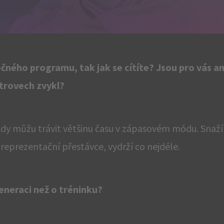
čného programu, tak jak se cítíte? Jsou pro vás a
strovech zvykl?
y můžu trávit většinu času v zápasovém módu. Snažím
eprezentační přestávce, vydrží co nejdéle.
eneraci než o tréninku?