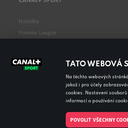
Nabídka
Premier League
WTA
Fantasy Liga
TATO WEBOVÁ 
TV program
Názory
Na těchto webových stránkác
jakož i pro účely zobrazová
cookies. Nastavení souborů 
informací o používání cook
POVOLIT VŠECHNY COO