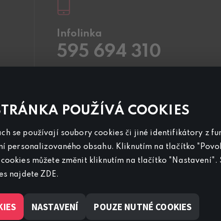
Infolinka
595 694 310
Pracovní dny
8.00 – 20:00
Sobota a Neděle
8.00 – 18:00
Kontaktujte nás také přes
chat
STRÁNKA POUŽÍVÁ COOKIES
Pro
inzerci na programu CANAL+ Sport
h se používají soubory cookies či jiné identifikátory z f
nás kontaktujte na
reklama@canalplus.cz
ní personalizovaného obsahu. Kliknutím na tlačítko "Povol
Naši redakci kontaktujete na
cookies můžete změnit kliknutím na tlačítko "Nastavení". 
redakce@canalplus.cz
ies najdete
ZDE
.
KIES
NASTAVENÍ
POUZE NUTNÉ COOKIES