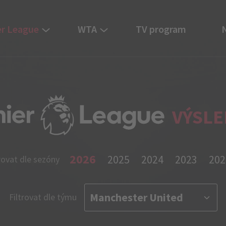
r League
WTA
TV program
VÝSLE
2026
2025
2024
2023
202
rovat dle sezóny
Filtrovat dle týmu