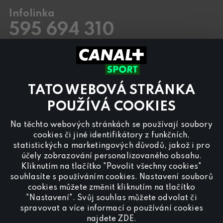
Infolinka
595 694 310
Pracovní dny
8.00 – 20:00
Sobota a Neděle
8.00 – 18:00
Kontaktujte nás také přes
chat
TATO WEBOVÁ STRÁNKA
Pro
inzerci na programu CANAL+ Sport
nás
POUŽÍVÁ COOKIES
kontaktujte na
reklama@canalplus.cz
Na těchto webových stránkách se používají soubory
Naši redakci kontaktujete na
cookies či jiné identifikátory z funkčních,
redakce@canalplus.cz
statistických a marketingových důvodů, jakož i pro
účely zobrazování personalizovaného obsahu.
Kliknutím na tlačítko "Povolit všechny cookies"
souhlasíte s používáním cookies. Nastavení souborů
cookies můžete změnit kliknutím na tlačítko
"Nastavení". Svůj souhlas můžete odvolat či
spravovat a více informací o používání cookies
Spojte se s CANAL+ Sport
najdete
ZDE
.