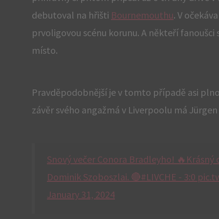
debutoval na hřišti
Bournemouthu
. V očekáv
prvoligovou scénu korunu. A někteří fanoušci 
místo.
Pravděpodobnější je v tomto případě asi plno
závěr svého angažmá v Liverpoolu má Jürgen 
Snový večer Conora Bradleyho! 🔥Krásný c
Dominik Szoboszlai. 🔴#LIVCHE - 3:0 pi
January 31, 2024