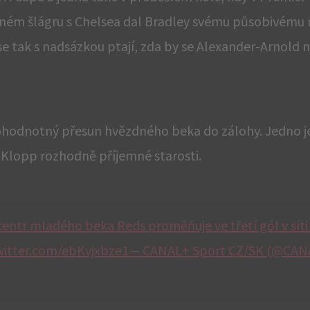
aném šlágru s Chelsea dal Bradley svému působivému
se tak s nadsázkou ptají, zda by se Alexander-Arnold 
hodnotný přesun hvězdného beka do zálohy. Jedno je a
Klopp rozhodně příjemné starosti.
entr mladého beka Reds proměňuje ve třetí gól v síti
c.twitter.com/ebKvjxbze1— CANAL+ Sport CZ/SK (@CA