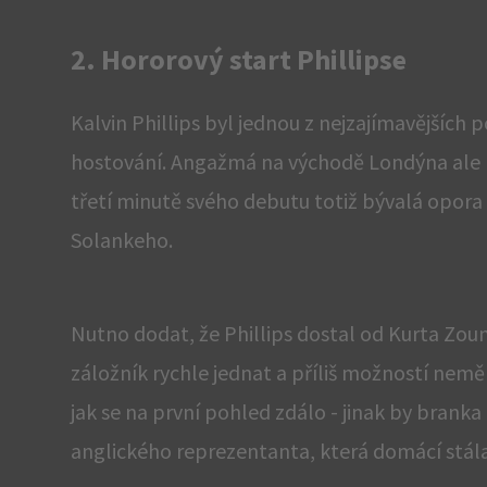
2. Hororový start Phillipse
Kalvin Phillips byl jednou z nejzajímavějších
hostování. Angažmá na východě Londýna al
třetí minutě svého debutu totiž bývalá opora
Solankeho.
Nutno dodat, že Phillips dostal od Kurta Zou
záložník rychle jednat a příliš možností neměl
jak se na první pohled zdálo - jinak by brank
anglického reprezentanta, která domácí stála