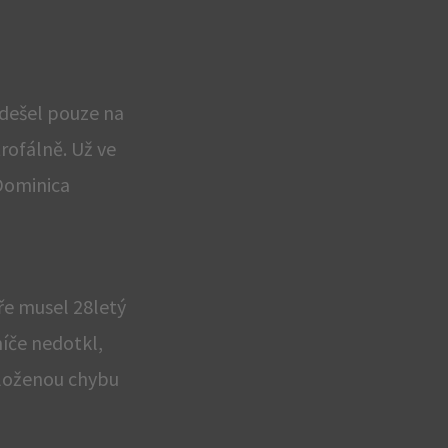
dešel pouze na
rofálně. Už ve
ominica
ře musel 28letý
míče nedotkl,
vyloženou chybu