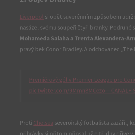
Liverpool
si opět suverénním způsobem udržel 
nasázel svému soupeři čtyři branky. Podruhé 
Mohameda Salaha a Trenta Alexandera-Ar
pravý bek Conor Bradley. A odchovanec „The R
Premiérový gól v Premier League pro Conor
pic.twitter.com/9Mmn8MCezo— CANAL+ S
Proti
Chelsea
severoirský fotbalista zazářil, 
přihrávky si přitom připsal už o tři dny dříve