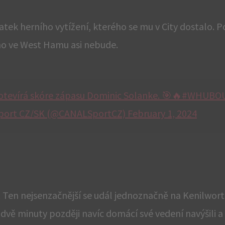
ek herního vytížení, kterého se mu v City dostalo. P
oho ve West Hamu asi nebude.
otevírá skóre zápasu Dominic Solanke. 🎯🔥#WHUBOU
ort CZ/SK (@CANALSportCZ) February 1, 2024
 Ten nejsenzačnější se udál jednoznačně na Kenilwort
O dvě minuty později navíc domácí své vedení navýšili 