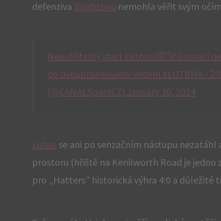
defenziva
Brightonu
nemohla věřit svým očím
Neuvěřitelný start Lutonu!🤯🚀Domácí nepo
do dvoubrankového vedení.#LUTBHA - 2:
(@CANALSportCZ) January 30, 2024
Luton
se ani po senzačním nástupu nezatáhl a
prostoru (hřiště na Kenilworth Road je jedno
pro „Hatters” historická výhra 4:0 a důležité 