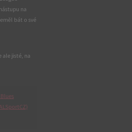
 nástupu na
neměl bát o své
le jisté, na
 Blues
NALSportCZ)