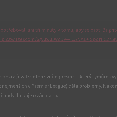
.
třebovali ani tři minuty k tomu, aby se proti Bright
0 pic.twitter.com/6gApAEWcBV— CANAL+ Sport CZ/SK
 pokračoval v intenzivním presinku, který týmům zvy
 z nejmenších v Premier League) dělá problémy. Nakon
tři body do boje o záchranu.