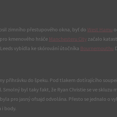
 posil zimního přestupového okna, byť do
West Hamu
o
e pro kmenového hráče
Manchesteru City
začalo katast
 Leeds vybídla ke skórování útočníka
Bournemouthu
D
my přihrávku do špeku. Pod tlakem dotírajícího soupe
. Smolný byl taky fakt, že Ryan Christie se ve skluzu 
a byla pro jasný ofsajd odvolána. Přesto se jednalo o 
 i body.