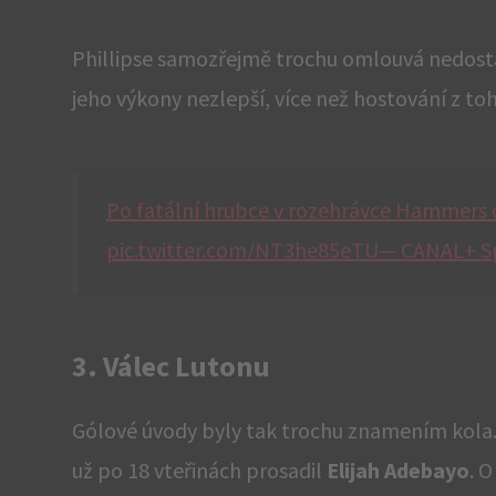
Phillipse samozřejmě trochu omlouvá nedostat
jeho výkony nezlepší, více než hostování z t
Po fatální hrubce v rozehrávce Hammers 
pic.twitter.com/NT3he85eTU— CANAL+ Sp
3. Válec Lutonu
Gólové úvody byly tak trochu znamením kola.
už po 18 vteřinách prosadil
Elijah Adebayo
. 