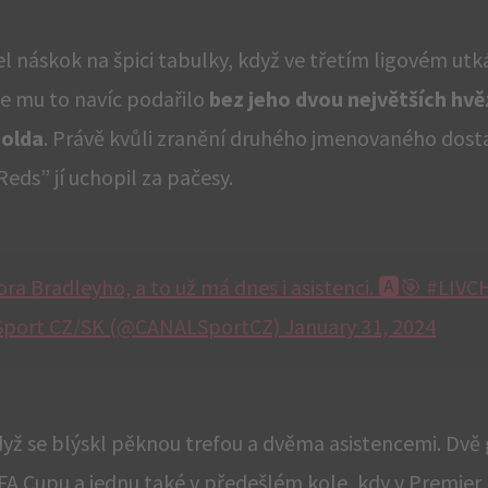
náskok na špici tabulky, když ve třetím ligovém utká
se mu to navíc podařilo
bez jeho dvou největších hvě
nolda
. Právě kvůli zranění druhého jmenovaného dosta
eds” jí uchopil za pačesy.
a Bradleyho, a to už má dnes i asistenci. 🅰️🎯 #LIVCH
port CZ/SK (@CANALSportCZ) January 31, 2024
když se blýskl pěknou trefou a dvěma asistencemi. Dvě
 v FA Cupu a jednu také v předešlém kole, kdy v Premie