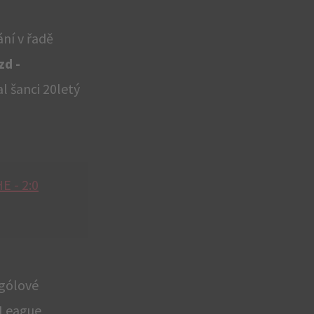
ní v řadě
zd -
l šanci 20letý
E - 2:0
 gólové
r League