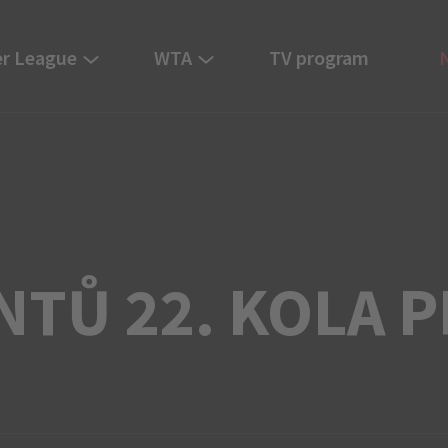
r League
WTA
TV program
NTŮ 22. KOLA 