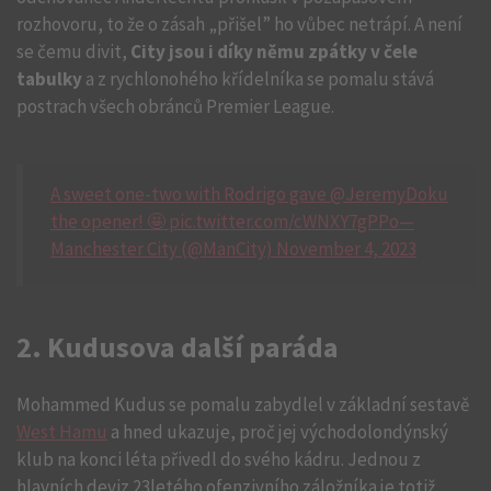
rozhovoru, to že o zásah „přišel” ho vůbec netrápí. A není
se čemu divit,
City jsou i díky němu zpátky v čele
tabulky
a z rychlonohého křídelníka se pomalu stává
postrach všech obránců Premier League.
A sweet one-two with Rodrigo gave @JeremyDoku
the opener! 🤩 pic.twitter.com/cWNXY7gPPo—
Manchester City (@ManCity) November 4, 2023
2. Kudusova další paráda
Mohammed Kudus se pomalu zabydlel v základní sestavě
West Hamu
a hned ukazuje, proč jej východolondýnský
klub na konci léta přivedl do svého kádru. Jednou z
hlavních deviz 23letého ofenzivního záložníka je totiž