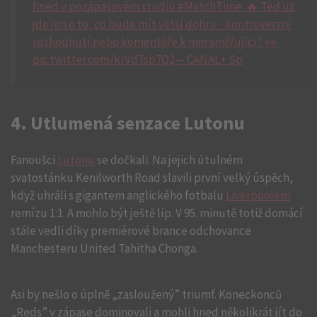
hned v pozápasovém studiu #MatchTime. 🔥 Teď už
jde jen o to, co bude mít větší dohru - kontroverzní
rozhodnutí nebo komentáře k nim směřující? 👀
pic.twitter.com/krVd7sb7Q2— CANAL+ Sp
4. Utlumená senzace Lutonu
Fanoušci
Lutonu
se dočkali. Na jejich útulném
svatostánku Kenilworth Road slavili první velký úspěch,
když uhráli s gigantem anglického fotbalu
Liverpoolem
remízu 1:1. A mohlo být ještě líp. V 95. minutě totiž domácí
stále vedli díky premiérové brance odchovance
Manchesteru United Tahitha Chonga.
Asi by nešlo o úplně „zasloužený” triumf. Koneckonců
„Reds” v zápase dominovali a mohli hned několikrát jít do