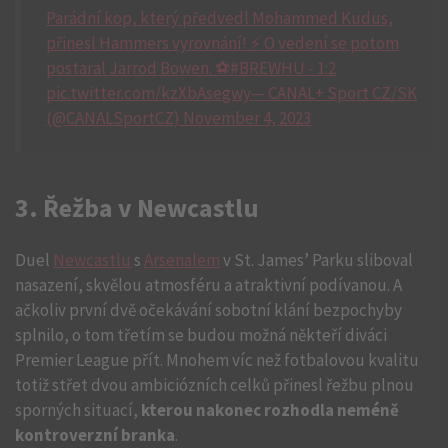
Parádní kop, který předvedl Mohammed Kudus,
přinesl Hammers vyrovnání! ⚡ O vedení se potom
postaral Jarrod Bowen. ⚽#BREWHU - 1:2
pic.twitter.com/kzXbAsegwy— CANAL+ Sport CZ/SK
(@CANALSportCZ) November 4, 2023
3. Řežba v Newcastlu
Duel
Newcastlu
s
Arsenalem
v St. James’ Parku sliboval
nasazení, skvělou atmosféru a atraktivní podívanou. A
ačkoliv první dvě očekávání sobotní klání bezpochyby
splnilo, o tom třetím se budou možná někteří diváci
Premier League přít. Mnohem víc než fotbalovou kvalitu
totiž střet dvou ambiciózních celků přinesl řežbu plnou
sporných situací,
kterou nakonec rozhodla neméně
kontroverzní branka
.