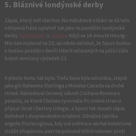
5. Bláznivé londýnské derby
Zápas, který měl všechno. Na málokteré utkání se dá tato
otřepená fráze uplatnit tak jako na pondělní londýnské
derby
Tottenhamu
s
Chelsea
. Když ve 14. minutě Heung-
Min Son zvyšoval na 2:0, asi nikdo nečekal, že Spurs budou
o hodinu později v devíti lidech seřazených na půlící čáře
bránit remízový výsledek 1:1.
A přesto tomu tak bylo. Trefa Sona byla odvolána, stejně
jako gól Raheema Sterlinga a Moisése Caiceda na druhé
straně. Následoval červený zákrok Cristiana Romera a
penalta, ze které Chelsea vyrovnala. Po změně stran si
připsal zkrat i Destiny Udogie, a Spurs tak museli zápas
dohrávat v dvojnásobném oslabení. Odvážná taktika
Angeho Postecogloua, kdy své svěřence nechal kolektivně
strážit ofsajdovou past na polovině hřiště nakonec proti