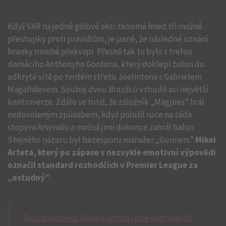
Když VAR na jedné gólové akci zkoumá hned tři možné
přestupky proti pravidlům, je jasné, že následné uznání
branky mnohé překvapí. Přesně tak to bylo s trefou
domácího Anthonyho Gordona, který doklepl balon do
odkryté sítě po tvrdém střetu Joelintona s Gabrielem
Magalhãesem. Souboj dvou Brazilců vzbudil asi největší
kontroverze. Zdálo se totiž, že záložník „Magpies” hrál
nedovoleným způsobem, když položil ruce na záda
stopera Arsenalu a možná jimi dokonce zahrál balon.
Stejného názoru byl bezesporu manažer „Gunners”
Mikel
Arteta, který po zápase v nezvykle emotivní výpovědi
označil standard rozhodčích v Premier League za
„ostudný”
.
Rozčarovaného Mikela Artetu jsme vám nabídli