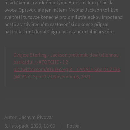
mladičkému a zbrklému týmu Blues málem přinesla
ovoce. Opravdu ale jen málem. Nicolas Jackson totiž ve
své třetí tutovce konečně prolomil střeleckou impotenci
hostů a v závěrečném nastavení si dokonce připsal
hattrick, čímž dodal šlágru nečekaně exhibiční skóre.
Dvojice Sterling - Jackson prolomila devítičlennou
barikádu! ✨#TOTCHE - 1:2
pic.twitter.com/8TuEG5PqI8— CANAL+ Sport CZ/SK
(@CANALSportCZ) November 6, 2023
Autor: Jáchym Pivovar
8. listopadu 2023, 18:00
Fotbal