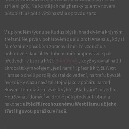
střílení gólů. Na kontě jich má ghanský talent v novém
působišti už pět a většina stála opravdu za to.
V uplynulém týdnu se Kudus blýskl hned dvěma krásnými
trefami. Nejprve v pohárovém duelu proti Arsenalu, kdy si
famózním způsobem zpracoval míč ze vzduchu a
pohotově zakončil. Podobnou míru improvizace pak
předvedl i v lize na hřišti
Brentfordu
, když vyrovnal na 1:1
akrobatickým volejem, jenž namířil přesně k tyči. West
Ham se o chvíli později dostal do vedení, na trefu bývalé
hvězdičky Ajaxu navázal stejně jako v poháru Jarrod
Bowen. Tentokrát to však k výhře „Kladivářů“ nevedlo.
Houževnatí domácí ve druhé půli předvedli obrat a
nakonec
uštědřili rozhozenému West Hamu už jeho
třetí ligovou porážku v řadě
.