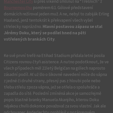
Manchester City
si přes víkend smlsnul na “Třešních” z
Bournemouthu
poměrem 6:1. Gólové představení
domácích režíroval jeden muž. A ne, nebyl to zabiják Erling
Haaland, jenž tentokrát k překvapení všech vyšel
střelecky naprázdno.
Hlavní postavou zápasu se stal
Jérémy Doku, který se podílel hned na pěti
vstřelených brankách City
.
Ke své první trefě na Etihad Stadium přidala letní posila
Citizens rovnou čtyři asistence. A nutno podotknout, že ve
všech případech měl 21letý Belgičan na gólech naprosto
zásadní podíl. Ať už šlo o šikovné navedení míče do vápna
z jedné či druhé strany, přesný pas z hloubi pole nebo
třeba střelu zpoza vápna, jež se otřela o spoluhráče a
zapadla do sítě. Poslední zmíněná akce je samozřejmě
popis šťastné branky Manuela Akanjiho, kterou Doku
nějakou chvíli dokonce považoval za svou vlastní. Jak ale
odchovanec Anderlechtu prohlásil v pozápasovém