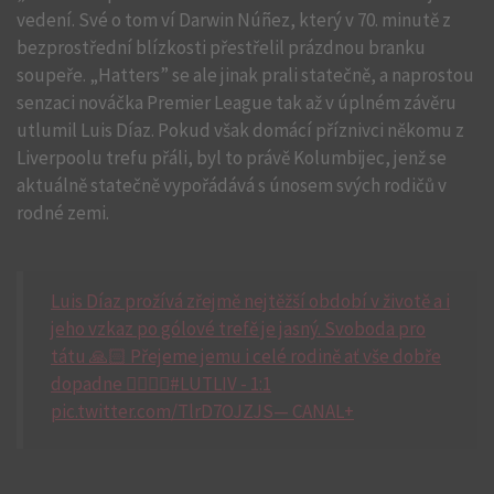
vedení. Své o tom ví Darwin Núñez, který v 70. minutě z
bezprostřední blízkosti přestřelil prázdnou branku
soupeře. „Hatters” se ale jinak prali statečně, a naprostou
senzaci nováčka Premier League tak až v úplném závěru
utlumil Luis Díaz. Pokud však domácí příznivci někomu z
Liverpoolu trefu přáli, byl to právě Kolumbijec, jenž se
aktuálně statečně vypořádává s únosem svých rodičů v
rodné zemi.
Luis Díaz prožívá zřejmě nejtěžší období v životě a i
jeho vzkaz po gólové trefě je jasný. Svoboda pro
tátu 🙏🏻 Přejeme jemu i celé rodině ať vše dobře
dopadne ✊🏻🇨🇴#LUTLIV - 1:1
pic.twitter.com/TlrD7OJZJS— CANAL+