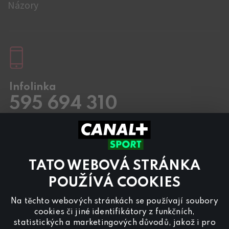
Názory
Infolinka
595 694 310
Pracovní dny
8.00 – 20:00
Sobota a Neděle
8.00 – 18:00
Kontaktujte nás také přes
chat
TATO WEBOVÁ STRÁNKA
Pro
inzerci na programu CANAL+ Sport
nás
POUŽÍVÁ COOKIES
kontaktujte na
reklama@canalplus.cz
Na těchto webových stránkách se používají soubory
Naši redakci kontaktujete na
cookies či jiné identifikátory z funkčních,
redakce@canalplus.cz
statistických a marketingových důvodů, jakož i pro