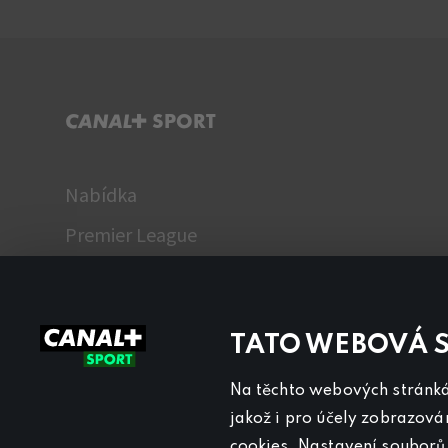
C+ SPORT
Nabídka
Premier League
WTA
Fantasy Liga
TATO WEBOVÁ 
TV program
Názory
Na těchto webových stránkác
jakož i pro účely zobrazová
cookies. Nastavení souborů 