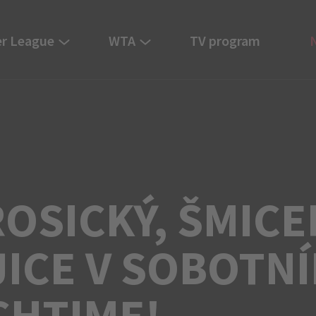
r League
WTA
TV program
OSICKÝ, ŠMICE
JICE V SOBOTN
CHTIME!