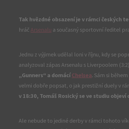
Tak hvězdné obsazení je v rámci českých te
hráč
Arsenalu
a současný sportovní ředitel pra
Jednu z výjimek udělal loni v říjnu, kdy se p
analyzoval zápas Arsenalu s Liverpoolem (3:2)
„Gunners“ a domácí
Chelsea
. Sám si během 
velmi dobře popsat, o jak prestižní duely v r
v 18:30, Tomáš Rosický se ve studiu objeví 
Ale nebude to jediné derby v rámci tohoto ví