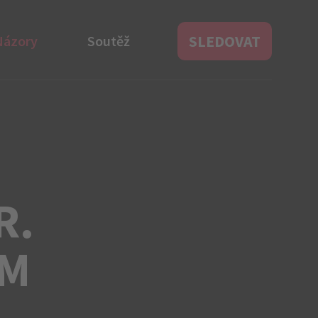
SLEDOVAT
Názory
Soutěž
R.
ÍM