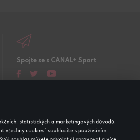
Spojte se s CANAL+ Sport
unkčních, statistických a marketingových důvodů,
it všechny cookies" souhlasíte s používáním
Svůj souhlas můžete odvolat či spravovat a více