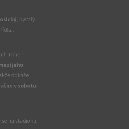
osický
, bývalý
řídka.
atch Time
mezi jeho
 takže dokáže
 začne v sobotu
 se na stadionu