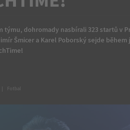
m týmu, dohromady nasbírali 323 startů v P
adimír Šmicer a Karel Poborský sejde během
chTime!
Fotbal