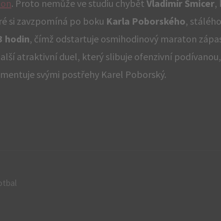
ton
. Proto nemůže ve studiu chybět
Vladimír Šmicer
,
teré si zavzpomíná po boku
Karla Poborského
, stáléh
3 hodin
, čímž odstartuje osmihodinový maraton zápasů
alší atraktivní duel, který slibuje ofenzivní podívanou,
komentuje svými postřehy Karel Poborský.
otbal