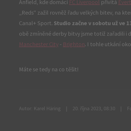
Anfield, kde domácí
FC Liverpool
přivítá
Ever
„Reds“ zažil rovněž řadu velkých bitev, na k
Canal+ Sport.
Studio začne v sobotu už ve 1
obě zmíněné derby bitvy jsme totiž zařadili i d
Manchester City
-
Brighton
. I tohle utkání o
Máte se tedy na co těšit!
Autor: Karel Häring
20. října 2023, 08:30
F