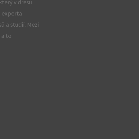
 který v dresu
o experta
 a studií. Mezi
 a to