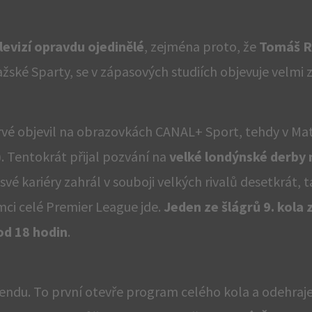
levizí opravdu ojedinělé
, zejména proto, že
Tomáš R
žské Sparty, se v zápasových studiích objevuje velmi z
oprvé objevil na obrazovkách CANAL+ Sport, tehdy v M
. Tentokrát přijal pozvání na
velké londýnské derby 
své kariéry zahrál v souboji velkých rivalů desetkrát,
ámci celé Premier League jde.
Jeden ze šlágrů 9. kola
od 18 hodin
.
kendu. To první otevře program celého kola a odehraje