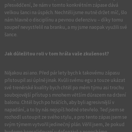
přesvědčení, že nám v tomto konkrétním zápase dává
velkou šanci na úspěch. Nechtěli jsme nutně držet míč, šlo
nám hlavně o disciplínu a pevnou defenzivu – díky tomu
soupeř nevystřelil na branku, a my jsme naopak využili své
šance.
Jak důležitou roli v tom hrála vaše zkušenost?
Nějakou asi ano. Před pár lety bych k takovému zápasu
přistoupil asi úplně jinak. Kvůli svému egu a touze ukázat
své trenérské kvality bych chtěl po mém týmu asi trochu
soubojovější přístup s mnohem větším důrazem na držení
balonu. Chtěl bych po hráčích, aby byli agresivnější v
napadání, a to by nás nejspíš hodně otevřelo. Teď jsem se
rozhodl ustoupit ze svého stylu, a pro tento zápas jsem se
svým týmem vytvořil jedinečný plán. Věřil jsem, že pokud
budeme konsolidovaní v defenzivě a nenecháme