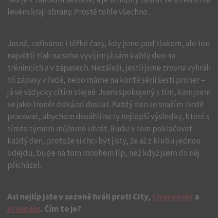
levém kraji obrany. Prostě tohle všechno...
Jasně, zažíváme i těžké časy, kdy jsme pod tlakem, ale ten
největší tlak na sebe vyvíjím já sám každý den na
trénincích a v zápasech. Nezáleží, jestli jsme zrovna vyhráli
tři zápasy v řadě, nebo máme na kontě sérii šesti proher –
já se vždycky cítím stejně. Jsem spokojený s tím, kam jsem
se jako trenér dokázal dostat. Každý den se snažím tvrdě
pracovat, abychom dosáhli na ty nejlepší výsledky, které s
tímto týmem můžeme uhrát. Budu v tom pokračovat
každý den, protože si chci být jistý, že až z klubu jednou
odejdu, bude na tom mnohem líp, než když jsem do něj
přicházel.
Asi nejlíp jste v sezoně hráli proti City,
Liverpoolu
a
Arsenalu
. Čím to je?