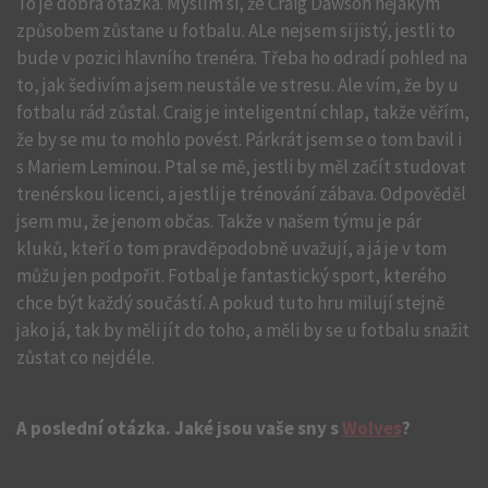
To je dobrá otázka. Myslím si, že Craig Dawson nějakým
způsobem zůstane u fotbalu. ALe nejsem si jistý, jestli to
bude v pozici hlavního trenéra. Třeba ho odradí pohled na
to, jak šedivím a jsem neustále ve stresu. Ale vím, že by u
fotbalu rád zůstal. Craig je inteligentní chlap, takže věřím,
že by se mu to mohlo povést. Párkrát jsem se o tom bavil i
s Mariem Leminou. Ptal se mě, jestli by měl začít studovat
trenérskou licenci, a jestli je trénování zábava. Odpověděl
jsem mu, že jenom občas. Takže v našem týmu je pár
kluků, kteří o tom pravděpodobně uvažují, a já je v tom
můžu jen podpořit. Fotbal je fantastický sport, kterého
chce být každý součástí. A pokud tuto hru milují stejně
jako já, tak by měli jít do toho, a měli by se u fotbalu snažit
zůstat co nejdéle.
A poslední otázka. Jaké jsou vaše sny s
Wolves
?