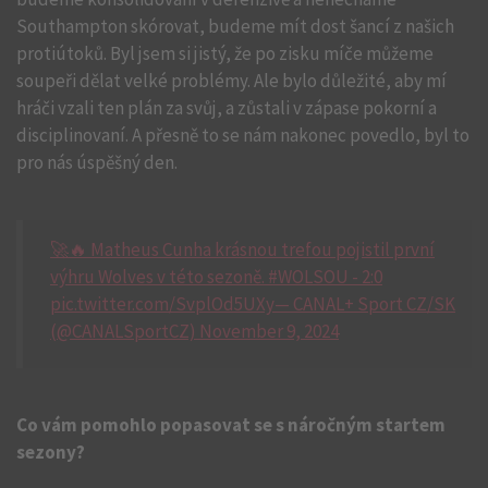
Southampton skórovat, budeme mít dost šancí z našich
protiútoků. Byl jsem si jistý, že po zisku míče můžeme
soupeři dělat velké problémy. Ale bylo důležité, aby mí
hráči vzali ten plán za svůj, a zůstali v zápase pokorní a
disciplinovaní. A přesně to se nám nakonec povedlo, byl to
pro nás úspěšný den.
🚀🔥 Matheus Cunha krásnou trefou pojistil první
výhru Wolves v této sezoně. #WOLSOU - 2:0
pic.twitter.com/SvplOd5UXy— CANAL+ Sport CZ/SK
(@CANALSportCZ) November 9, 2024
Co vám pomohlo popasovat se s náročným startem
sezony?