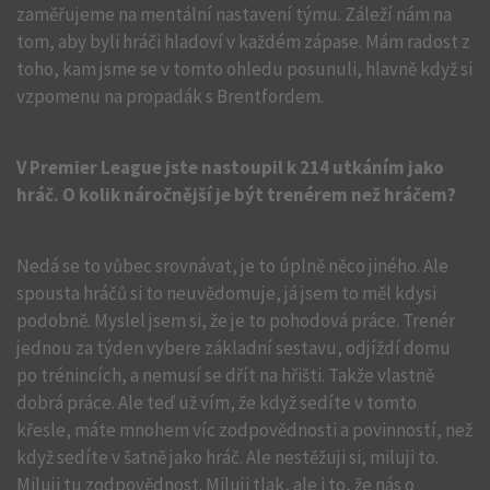
zaměřujeme na mentální nastavení týmu. Záleží nám na
tom, aby byli hráči hladoví v každém zápase. Mám radost z
toho, kam jsme se v tomto ohledu posunuli, hlavně když si
vzpomenu na propadák s Brentfordem.
V Premier League jste nastoupil k 214 utkáním jako
hráč. O kolik náročnější je být trenérem než hráčem?
Nedá se to vůbec srovnávat, je to úplně něco jiného. Ale
spousta hráčů si to neuvědomuje, já jsem to měl kdysi
podobně. Myslel jsem si, že je to pohodová práce. Trenér
jednou za týden vybere základní sestavu, odjíždí domu
po trénincích, a nemusí se dřít na hřišti. Takže vlastně
dobrá práce. Ale teď už vím, že když sedíte v tomto
křesle, máte mnohem víc zodpovědnosti a povinností, než
když sedíte v šatně jako hráč. Ale nestěžuji si, miluji to.
Miluji tu zodpovědnost. Miluji tlak, ale i to, že nás o