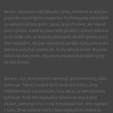
Nechci, abychom měli nálepku týmu, kterému se daří jen
proti těm nejsilnějším soupeřům. Potřebujeme předvádět
co nejlepší výkony proti... jasně, že proti všem, ale hlavně
proti týmům, které bychom měli porážet. Celkem lehce se
totiž může stát, že budete předvádět skvělé výkony proti
těm nejlepším, ale pak nebudete porážet týmy, které se v
tabulce pohybují kolem vás. To by nebylo dobré. Musíme
dělat všechno proto, abychom pravidelně poráželi týmy
na naší úrovni.
Ale ano, styl, kterým proti nám hrají špičkové kluby, nám
vyhovuje. Takový soupeř totiž často drží balon, a my
můžeme hrozit z protiútoků. To je něco, co nám opravdu
vyhovuje. Proti těm nejlepším týmům se chce každý
ukázat, pamatuji si to i z mých hráčských let. Jste nadšení
z toho, že se můžete měřit s těmi nejlepšími. Hodně se