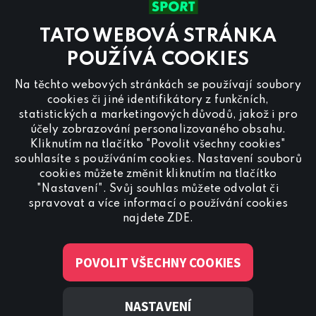
Kontaktujte nás také přes
chat
TATO WEBOVÁ STRÁNKA
Pro
inzerci na programu CANAL+ Sport
nás
POUŽÍVÁ COOKIES
kontaktujte na
reklama@canalplus.cz
Na těchto webových stránkách se používají soubory
Naši redakci kontaktujete na
cookies či jiné identifikátory z funkčních,
redakce@canalplus.cz
statistických a marketingových důvodů, jakož i pro
účely zobrazování personalizovaného obsahu.
Kliknutím na tlačítko "Povolit všechny cookies"
souhlasíte s používáním cookies. Nastavení souborů
cookies můžete změnit kliknutím na tlačítko
"Nastavení". Svůj souhlas můžete odvolat či
spravovat a více informací o používání cookies
Spojte se s CANAL+ Sport
najdete
ZDE
.
POVOLIT VŠECHNY COOKIES
NASTAVENÍ