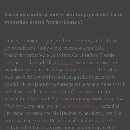
Southampton hraje dobře, ale i tak je poslední. Co to
vypovídá o úrovní Premier League?
Úroveň Premier League je v této sezoně vysoká, ale to
jsme očekávali. Kluby v létě investovaly spoustu
finančních prostředků, a to i nováčci, kteří do Premier
League přišli z druhé ligy.
Ipswich
hodně investoval, za
zmínku stojí i fantastické posílení
Fulhamu
. Už z toho
bylo jasné, že úroveň Premier League bude zase velmi
vysoká. Museli jsme na to zareagovat, a také jsme se snažili
zvýšit naši kvalitu. Ze všech hráčů se snažíme dostat
maximum. Zápas proti Southamptonu byla velká zkouška.
Před pár týdny hráli proti
Manchesteru City
, a rozhodně
jim nedali nic zadarmo. Mají jedinečný herní styl, který je
potřeba respektovat. Do vzájemného zápasu jsme šli s
velkým odhodláním a s přístupem, o kterém jsme byli