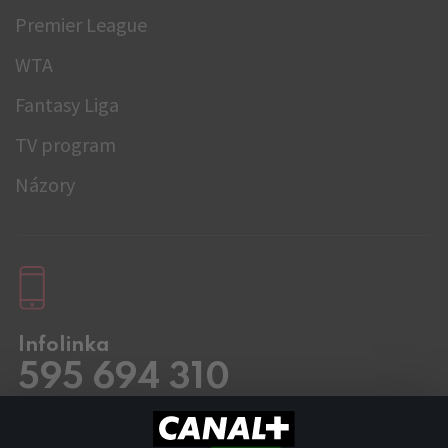
Premier League
WTA
Fantasy Liga
TV program
Názory
Infolinka
595 694 310
Pracovní dny
8.00 – 20:00
Sobota a Neděle
8.00 – 18:00