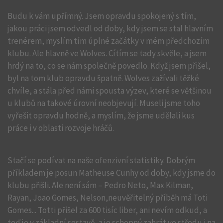
Budu k vám upřímný. Jsem opravdu spokojený s tím,
jakou práci jsem odvedl od doby, kdy jsem se stal hlavním
trenérem, myslím tím úplné začátky v mém předchozím
klubu. Ale hlavně ve Wolves. Cítím se tady skvěle, a jsem
hrdý na to, co se nám společně povedlo. Když jsem přišel,
byl na tom klub opravdu špatně. Wolves zažívali těžké
chvíle, a stála před námi spousta výzev, které se většinou
u klubů na takové úrovní neobjevují. Museli jsme toho
vyřešit opravdu hodně, a myslím, že jsme udělali kus
práce i v oblasti rozvoje hráčů.
Stačí se podívat na naše ofenzivní statistiky. Dobrým
příkladem je posun Matheuse Cunhy od doby, kdy jsme do
klubu přišli. Ale není sám – Pedro Neto, Max Kilman,
Rayan, Joao Gomes, Nelson,neuvěřitelný příběh má Toti
Gomes... Totti přišel za 600 tisíc liber, ani nevím odkud, a
teď je v základní sestavě, a je schopný zahrát ve středu i na