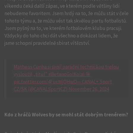
víkendu čeká další zápas, ve kterém podle většiny lidí
nebudeme favoritem. Jsem hrdý na to, že můžu stát v čele
tohoto týmu a, že můžu vést tak skvělou partu fotbalistů.
Jsem pyšný na to, ve kterém fotbalovém klubu pracuji.
Vždycky do toho chci dát všechno a dokázat lidem, že
jsme schopni pravidelně sbírat vítězství.
Matheus Cunha si svojí parádní technickou trefou
vysloužil „titul” #BetanoGolKola! 🎯
pic.twitter.com/4FucMjQHwO— CANAL+ Sport
CZ/SK (@CANALSportCZ) November 26, 2024
Kdo z hráčů Wolves by se mohl stát dobrým trenérem?