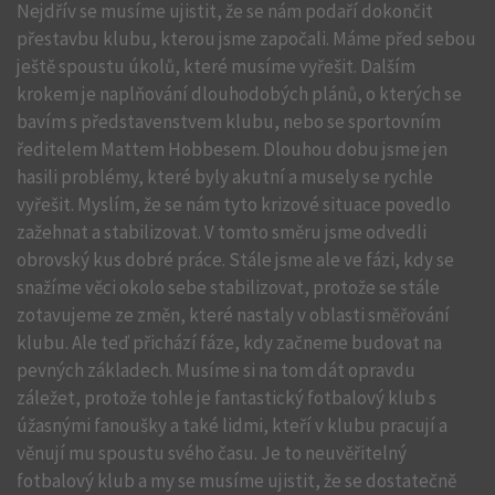
Nejdřív se musíme ujistit, že se nám podaří dokončit
přestavbu klubu, kterou jsme započali. Máme před sebou
ještě spoustu úkolů, které musíme vyřešit. Dalším
krokem je naplňování dlouhodobých plánů, o kterých se
bavím s představenstvem klubu, nebo se sportovním
ředitelem Mattem Hobbesem. Dlouhou dobu jsme jen
hasili problémy, které byly akutní a musely se rychle
vyřešit. Myslím, že se nám tyto krizové situace povedlo
zažehnat a stabilizovat. V tomto směru jsme odvedli
obrovský kus dobré práce. Stále jsme ale ve fázi, kdy se
snažíme věci okolo sebe stabilizovat, protože se stále
zotavujeme ze změn, které nastaly v oblasti směřování
klubu. Ale teď přichází fáze, kdy začneme budovat na
pevných základech. Musíme si na tom dát opravdu
záležet, protože tohle je fantastický fotbalový klub s
úžasnými fanoušky a také lidmi, kteří v klubu pracují a
věnují mu spoustu svého času. Je to neuvěřitelný
fotbalový klub a my se musíme ujistit, že se dostatečně