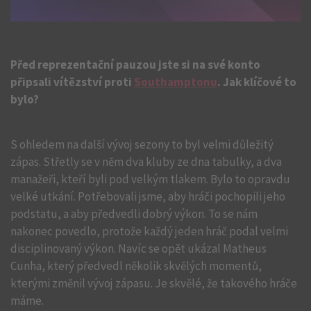
Před reprezentační pauzou jste si na své konto
připsali vítězství proti
Southamptonu
. Jak klíčové to
bylo?
S ohledem na další vývoj sezony to byl velmi důležitý
zápas. Střetly se v něm dva kluby ze dna tabulky, a dva
manažeři, kteří byli pod velkým tlakem. Bylo to opravdu
velké utkání. Potřebovali jsme, aby hráči pochopili jeho
podstatu, a aby předvedli dobrý výkon. To se nám
nakonec povedlo, protože každý jeden hráč podal velmi
disciplinovaný výkon. Navíc se opět ukázal Matheus
Cunha, který předvedl několik skvělých momentů,
kterými změnil vývoj zápasu. Je skvělé, že takového hráče
máme.