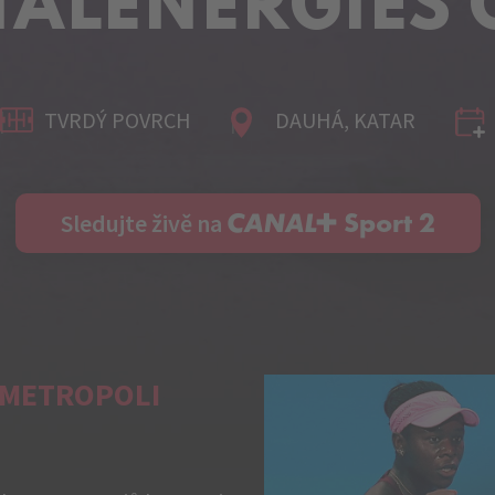
TALENERGIES 
TVRDÝ POVRCH
DAUHÁ, KATAR
C+ Sport 2
Sledujte živě na
V METROPOLI