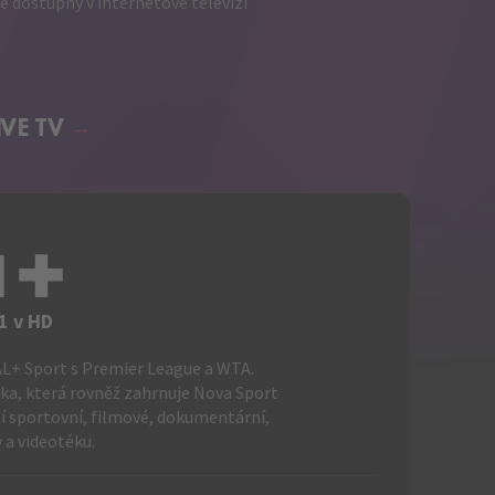
e dostupný v internetové televizi
IVE TV
I+
1 v HD
+ Sport s Premier League a WTA.
ka, která rovněž zahrnuje Nova Sport
lší sportovní, filmové, dokumentární,
 a videotéku.