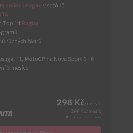
 Premier League
v sezóně
WTA
, Top 14
Rugby
rogramů
mů různých žánrů
esliga, F1, MotoGP na Nova Sport 1 - 6
ní 3 měsíce
298 Kč
/měsíc
399 Kč
/měsíc
Akční cena pro první 3 měsíce