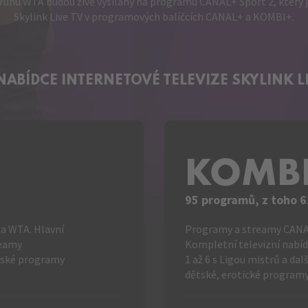
ruhu WTA budou živě vysílány na programu CANAL+ Sport 2, který j
Skylink Live TV v programových balíčcích CANAL+ a KOMBI+.
 NABÍDCE
INTERNETOVÉ TELEVIZE
SKYLINK L
KOMB
95 programů, z toho 6
a WTA. Hlavní
Programy a streamy CANAL
reamy
Kompletní televizní nabíd
eské programy
1 až 6 s Ligou mistrů a da
dětské, erotické programy