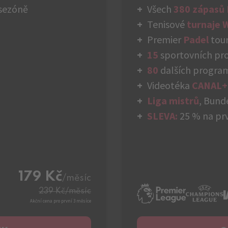
sezóně
Všech
380 zápasů
Tenisové
turnaje 
Premier
Padel
tour
15
sportovních p
80
dalších progra
Videotéka
CANAL+
Liga mistrů
, Bund
SLEVA:
25 % na prv
179 Kč
/měsíc
239 Kč
/měsíc
Akční cena pro první 3 měsíce