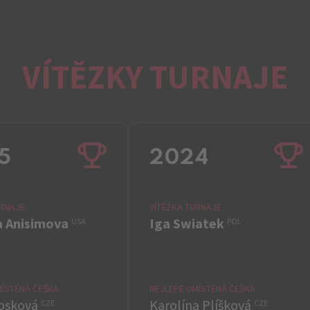
VÍTĚZKY TURNAJE
5
2024
URNAJE
VÍTĚZKA TURNAJE
 Anisimova
Iga Swiatek
USA
POL
MÍSTĚNÁ ČEŠKA
NEJLÉPE UMÍSTĚNÁ ČEŠKA
Nosková
Karolína Plíšková
CZE
CZE