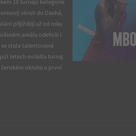
elkem 10 turnajů kategorie
tenisový okruh do Dauhá,
ání přijíždějí už od roku
krásném areálu odehrál i
 se stala talentovaná
půl letech ovládla turnaj
ím ženském okruhu a první