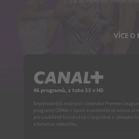
Zápasy nejlepších tenistek na ok
VÍCE O
C+
46 programů, z toho 33 v HD
Nejvýhodnější možnost sledování Premier League 
programy CANAL+ Sport a samostatné online st
pro souběžně hraná utkání doplněné o základní č
a bohatou videotéku.