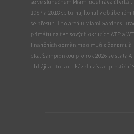
se ve slunečném Miami odehrává čtvrtá ti
1987 a 2018 se turnaj konal v oblíbeném 
se přesunul do areálu Miami Gardens. Trad
primátů na tenisových okruzích ATP a WTA
finančních odměn mezi muži a ženami, či 
oka. Šampionkou pro rok 2026 se stala A
obhájila titul a dokázala získat prestižní