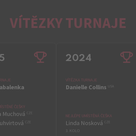
VÍTĚZKY TURNAJE
5
2024
URNAJE
VÍTĚZKA TURNAJE
Sabalenka
Danielle Collins
USA
MÍSTĚNÉ ČEŠKY
a Muchová
CZE
NEJLÉPE UMÍSTĚNÁ ČEŠKA
ruhvirtová
Linda Nosková
CZE
CZE
3. KOLO