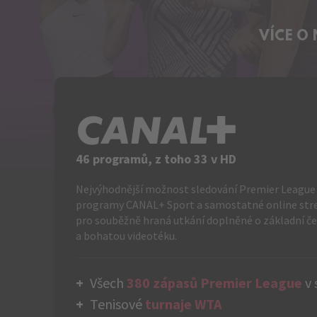
VÍCE O
C+
46 programů, z toho 33 v HD
Nejvýhodnější možnost sledování Premier League 
programy CANAL+ Sport a samostatné online st
pro souběžně hraná utkání doplněné o základní č
a bohatou videotéku.
Všech
380 zápasů Premier League
v 
Tenisové
turnaje WTA