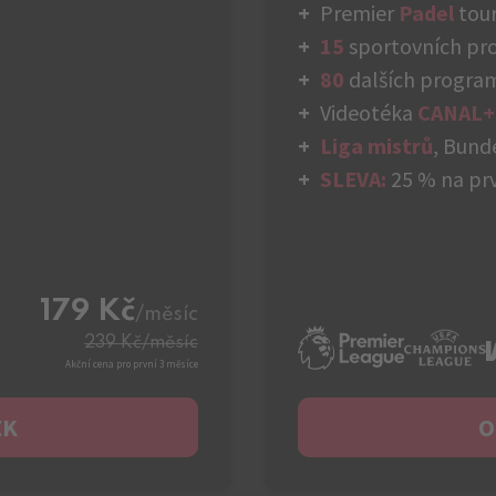
Premier
Padel
tour
15
sportovních p
80
dalších progra
Videotéka
CANAL+
Liga mistrů
, Bund
SLEVA:
25 % na prv
179 Kč
/měsíc
239 Kč
/měsíc
Akční cena pro první 3 měsíce
EK
O