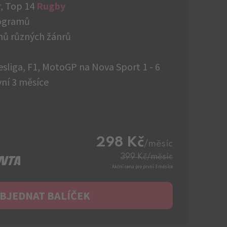
, Top 14
Rugby
rogramů
mů různých žánrů
esliga, F1, MotoGP na Nova Sport 1 - 6
ní 3 měsíce
298 Kč
/měsíc
399 Kč
/měsíc
Akční cena pro první 3 měsíce
BJEDNAT BALÍČEK