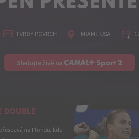
PEN PRESENTED
TVRDÝ POVRCH
MIAMI, USA
17
C+ Sport 2
Sledujte živě na
E DOUBLE
přesouvá na Floridu, kde