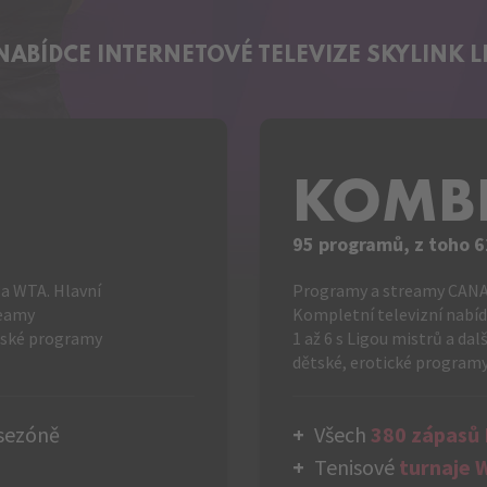
 NABÍDCE
INTERNETOVÉ TELEVIZE
SKYLINK L
KOMB
95 programů, z toho 6
a WTA. Hlavní
Programy a streamy CANAL
reamy
Kompletní televizní nabíd
eské programy
1 až 6 s Ligou mistrů a da
dětské, erotické programy
sezóně
Všech
380 zápasů
Tenisové
turnaje 