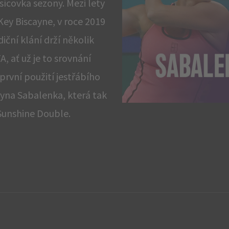
sícovka sezony. Mezi lety
Key Biscayne, v roce 2019
iční klání drží několik
, ať už je to srovnání
první použití jestřábího
ryna Sabalenka, která tak
 Sunshine Double.