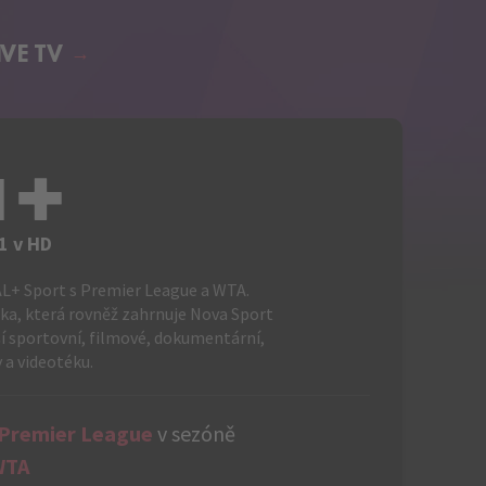
IVE TV
I+
1 v HD
+ Sport s Premier League a WTA.
ka, která rovněž zahrnuje Nova Sport
lší sportovní, filmové, dokumentární,
 a videotéku.
 Premier League
v sezóně
WTA