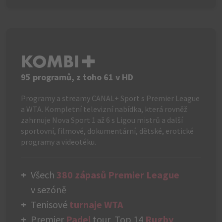
KOMBI+
95 programů, z toho 61 v HD
Programy a streamy CANAL+ Sport s Premier League
a WTA. Kompletní televizní nabídka, která rovněž
zahrnuje Nova Sport 1 až 6 s Ligou mistrů a další
sportovní, filmové, dokumentární, dětské, erotické
programy a videotéku.
Všech
380 zápasů Premier League
v sezóně
Tenisové
turnaje WTA
Premier
Padel
tour, Top 14
Rugby