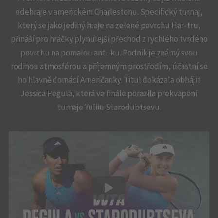
odehraje v americkém Charlestonu. Specifický turnaj,
který se jako jediný hraje na zelené povrchu Har-tru,
přináší pro hráčky plynulejší přechod z rychlého tvrdého
povrchu na pomalou antuku. Podnik je známý svou
rodinou atmosférou a příjemným prostředím, účastní se
ho hlavně domácí Američanky. Titul dokázala obhájit
Jessica Pegula, která ve finále porazila překvapení
turnaje Yuliiu Starodubtsevu.