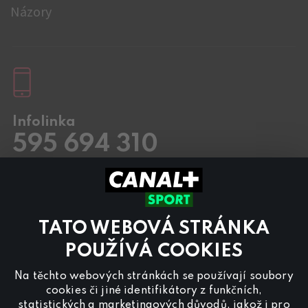
Názory
Infolinka
595 694 310
Pracovní dny
8.00 – 20:00
Sobota a Neděle
8.00 – 18:00
Kontaktujte nás také přes
chat
TATO WEBOVÁ STRÁNKA
Pro
inzerci na programu CANAL+ Sport
nás
POUŽÍVÁ COOKIES
kontaktujte na
reklama@canalplus.cz
Na těchto webových stránkách se používají soubory
Naši redakci kontaktujete na
cookies či jiné identifikátory z funkčních,
redakce@canalplus.cz
statistických a marketingových důvodů, jakož i pro