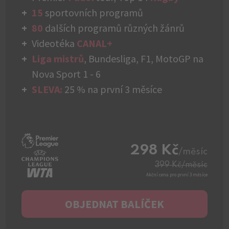
15
sportovních programů
80
dalších programů různých žánrů
Videotéka
CANAL+
Liga mistrů
, Bundesliga, F1, MotoGP na
Nova Sport 1 - 6
SLEVA:
25 % na první 3 měsíce
298 Kč
/měsíc
399 Kč
/měsíc
Akční cena pro první 3 měsíce
OBJEDNAT BALÍČEK