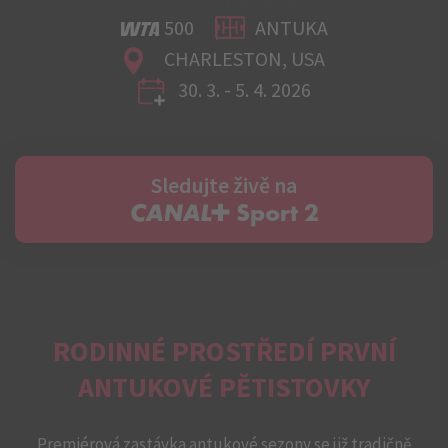
500
ANTUKA
CHARLESTON, USA
30. 3. - 5. 4. 2026
Sledujte živě na
C+ Sport 2
RODINNÉ PROSTŘEDÍ PRVNÍ
ANTUKOVÉ PĚTISTOVKY
Premiérová zastávka antukové sezony se již tradičně