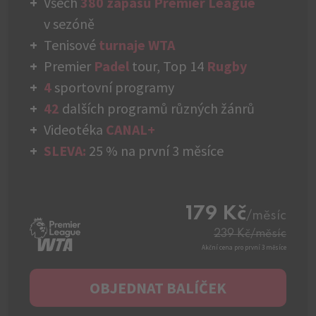
Všech
380 zápasů Premier League
v sezóně
Tenisové
turnaje WTA
Premier
Padel
tour, Top 14
Rugby
4
sportovní programy
42
dalších programů různých žánrů
Videotéka
CANAL+
SLEVA:
25 % na první 3 měsíce
179 Kč
/měsíc
239 Kč
/měsíc
Akční cena pro první 3 měsíce
OBJEDNAT BALÍČEK