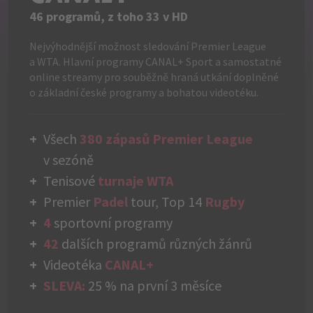
46 programů, z toho 33 v HD
Nejvýhodnější možnost sledování Premier League
a WTA. Hlavní programy CANAL+ Sport a samostatné
online streamy pro souběžně hraná utkání doplněné
o základní české programy a bohatou videotéku.
Všech
380 zápasů Premier League
v sezóně
Tenisové
turnaje WTA
Premier
Padel
tour, Top 14
Rugby
4
sportovní programy
42
dalších programů různých žánrů
Videotéka
CANAL+
SLEVA:
25 % na první 3 měsíce