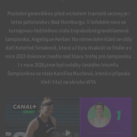
Poslední generálkou před vrcholem travnaté sezony je i
letos pětistovka v Bad Homburgu. V loňském roce se
turnajovou ředitelkou stala trojnásobná grandslamová
šampionka, Angelique Kerber. Na německém klání se vždy
daří Kateřině Siniakové, která už byla dvakrát ve finále a v
roce 2023 dokonce zvedla nad hlavu trofej pro šampionku.
I v roce 2026 jsme byli svědky českého triumfu.
Šampionkou se stala Karolína Muchová, která si připsala
třetí titul na okruhu WTA.