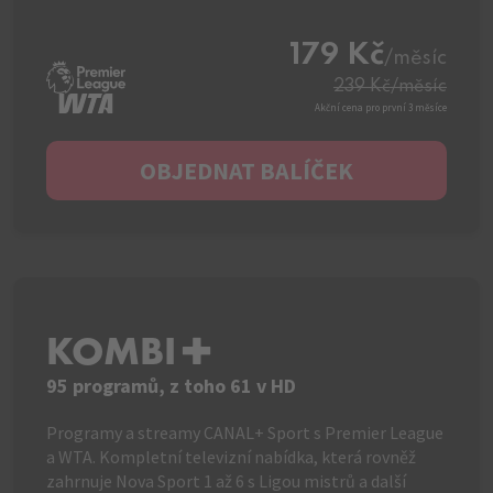
179 Kč
/měsíc
239 Kč
/měsíc
Akční cena pro první 3 měsíce
OBJEDNAT BALÍČEK
KOMBI+
95 programů, z toho 61 v HD
Programy a streamy CANAL+ Sport s Premier League
a WTA. Kompletní televizní nabídka, která rovněž
zahrnuje Nova Sport 1 až 6 s Ligou mistrů a další