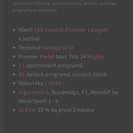
sportovní, filmové, dokumentární, dětské, erotické
programy a videotéku.
Všech
380 zápasů Premier League
v sezóně
Tenisové
turnaje WTA
Premier
Padel
tour, Top 14
Rugby
15
sportovních programů
80
dalších programů různých žánrů
Videotéka
CANAL+
Liga mistrů
, Bundesliga, F1, MotoGP na
Nova Sport 1 - 6
SLEVA:
25 % na první 3 měsíce