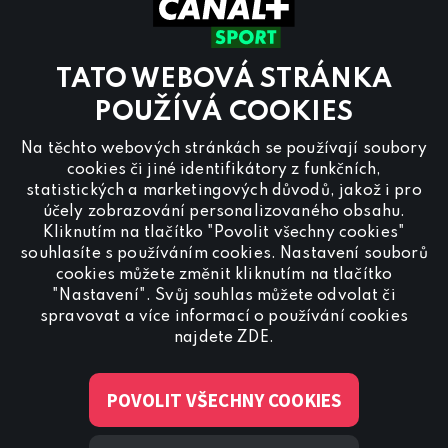
Sobota a Neděle
8.00 – 18:00
Kontaktujte nás také přes
chat
TATO WEBOVÁ STRÁNKA
Pro
inzerci na programu CANAL+ Sport
nás
POUŽÍVÁ COOKIES
kontaktujte na
reklama@canalplus.cz
Na těchto webových stránkách se používají soubory
Naši redakci kontaktujete na
cookies či jiné identifikátory z funkčních,
redakce@canalplus.cz
statistických a marketingových důvodů, jakož i pro
účely zobrazování personalizovaného obsahu.
Kliknutím na tlačítko "Povolit všechny cookies"
souhlasíte s používáním cookies. Nastavení souborů
cookies můžete změnit kliknutím na tlačítko
"Nastavení". Svůj souhlas můžete odvolat či
spravovat a více informací o používání cookies
Spojte se s CANAL+ Sport
najdete
ZDE
.
POVOLIT VŠECHNY COOKIES