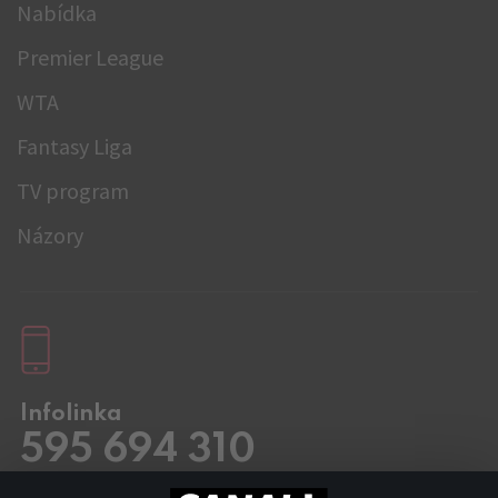
Nabídka
Premier League
WTA
Fantasy Liga
TV program
Názory
Infolinka
595 694 310
Pracovní dny
8.00 – 20:00