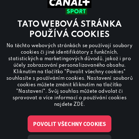
Sobota a Neděle
8.00 – 18:00
Kontaktujte nás také přes
chat
TATO WEBOVÁ STRÁNKA
Pro
inzerci na programu CANAL+ Sport
nás
POUŽÍVÁ COOKIES
kontaktujte na
reklama@canalplus.cz
Na těchto webových stránkách se používají soubory
Naši redakci kontaktujete na
cookies či jiné identifikátory z funkčních,
redakce@canalplus.cz
statistických a marketingových důvodů, jakož i pro
účely zobrazování personalizovaného obsahu.
Kliknutím na tlačítko "Povolit všechny cookies"
souhlasíte s používáním cookies. Nastavení souborů
cookies můžete změnit kliknutím na tlačítko
"Nastavení". Svůj souhlas můžete odvolat či
spravovat a více informací o používání cookies
Spojte se s CANAL+ Sport
najdete
ZDE
.
POVOLIT VŠECHNY COOKIES