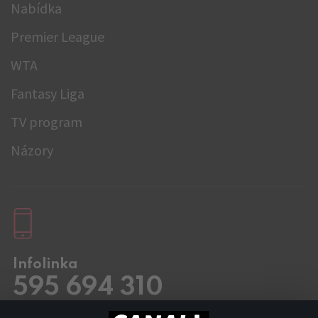
Nabídka
Premier League
WTA
Fantasy Liga
TV program
Názory
Infolinka
595 694 310
Pracovní dny
8.00 – 20:00