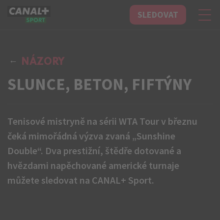
SLEDOVAT
CANAL+ Sport
NÁZORY
SLUNCE, BETON, FIFTÝNY
Tenisové mistryně na sérii WTA Tour v březnu
čeká mimořádná výzva zvaná „Sunshine
Double“. Dva prestižní, štědře dotované a
hvězdami napěchované americké turnaje
můžete sledovat na CANAL+ Sport.