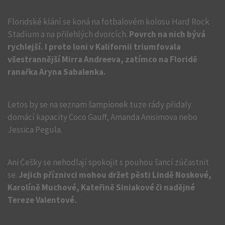
Floridské klání se koná na fotbalovém kolosu Hard Rock
Stadium a na přilehlých dvorcích.
Povrch na nich bývá
rychlejší. I proto loni v Kalifornii triumfovala
všestrannější Mirra Andreeva, zatímco na Floridě
ranařka Aryna Sabalenka.
Letos by se na seznam šampionek tuze rády přidaly
domácí kapacity Coco Gauff, Amanda Anisimova nebo
Jessica Pegula.
Ani Češky se nehodlají spokojit s pouhou šancí zúčastnit
se.
Jejich příznivci mohou držet pěsti Lindě Noskové,
Karolíně Muchové, Kateřině Siniakové či nadějné
Tereze Valentové.