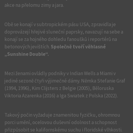
akce na přelomu zimy a jara.
Obě se konají v subtropickém pásu USA, zpravidla je
doprovázejí hřejivé sluneční paprsky, navazují na sebe a
konají se za hojného dohledu fanoušků i reportérů na
betonových jevištích.
Společně tvoří věhlasné
„Sunshine Double“.
Mezi ženami ovládly podniky v Indian Wells a Miami v
jediné sezoně čtyři výjimečné dámy. Němka Stefanie Graf
(1994, 1996), Kim Clijsters z Belgie (2005), Běloruska
Viktoria Azarenka (2016) a Iga Swiatek z Polska (2022).
Takový počin vyžaduje znamenitou fyzičku, ohromnou
porci umění, ocelovou duševní odolnost a schopnost
přizpůsobit se kalifornskému suchu i floridské vlhkosti.