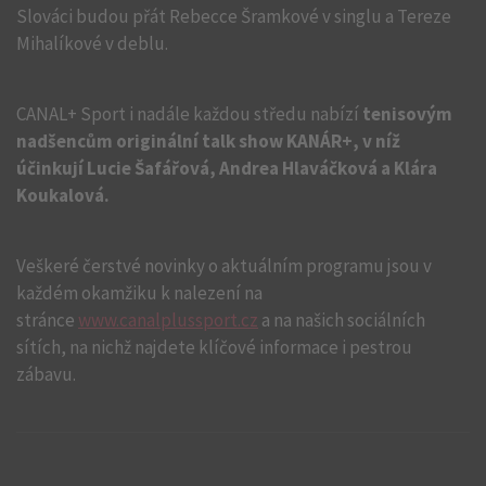
Slováci budou přát Rebecce Šramkové v singlu a Tereze
Mihalíkové v deblu.
CANAL+ Sport i nadále každou středu nabízí
tenisovým
nadšencům originální talk show KANÁR+, v níž
účinkují Lucie Šafářová, Andrea Hlaváčková a Klára
Koukalová.
Veškeré čerstvé novinky o aktuálním programu jsou v
každém okamžiku k nalezení na
stránce
www.canalplussport.cz
a na našich sociálních
sítích, na nichž najdete klíčové informace i pestrou
zábavu.