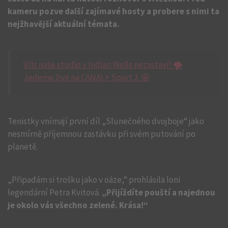
kameru pozve další zajímavé hosty a probere s nimi ta
nejžhavější aktuální témata.
Vítr naše studio v Indian Wells nezastaví! 🌪️
Jedeme živě na CANAL+ Sport 2. 🤩
Tenistky vnímají první díl „Slunečného dvojboje“ jako
nesmírně příjemnou zastávku při svém putování po
planetě.
„Připadám si trošku jako v oáze,“ prohlásila loni
legendární Petra Kvitová.
„Přijíždíte pouští a najednou
je okolo vás všechno zelené. Krása!“