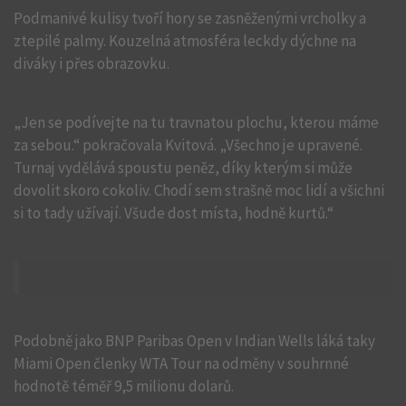
Podmanivé kulisy tvoří hory se zasněženými vrcholky a
ztepilé palmy. Kouzelná atmosféra leckdy dýchne na
diváky i přes obrazovku.
„Jen se podívejte na tu travnatou plochu, kterou máme
za sebou.“ pokračovala Kvitová. „Všechno je upravené.
Turnaj vydělává spoustu peněz, díky kterým si může
dovolit skoro cokoliv. Chodí sem strašně moc lidí a všichni
si to tady užívají. Všude dost místa, hodně kurtů.“
Podobně jako BNP Paribas Open v Indian Wells láká taky
Miami Open členky WTA Tour na odměny v souhrnné
hodnotě téměř 9,5 milionu dolarů.