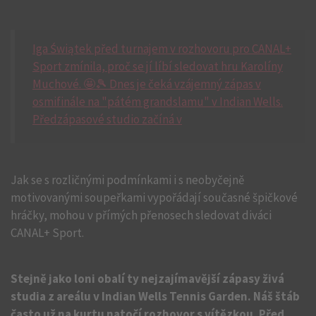
Iga Świątek před turnajem v rozhovoru pro CANAL+
Sport zmínila, proč se jí líbí sledovat hru Karolíny
Muchové. 🤩🎾 Dnes je čeká vzájemný zápas v
osmifinále na "pátém grandslamu" v Indian Wells.
Předzápasové studio začíná v
Jak se s rozličnými podmínkami i s neobyčejně
motivovanými soupeřkami vypořádají současné špičkové
hráčky, mohou v přímých přenosech sledovat diváci
CANAL+ Sport.
Stejně jako loni obalí ty nejzajímavější zápasy živá
studia z areálu v Indian Wells Tennis Garden. Náš štáb
často už na kurtu natočí rozhovor s vítězkou. Před