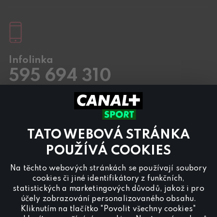
Infolinka
595 694 310
Pracovní dny
8.00 – 20:00
Sobota a Neděle
8.00 – 18:00
Kontaktujte nás také přes
chat
TATO WEBOVÁ STRÁNKA
Pro
inzerci na programu CANAL+ Sport
nás
POUŽÍVÁ COOKIES
kontaktujte na
reklama@canalplus.cz
Na těchto webových stránkách se používají soubory
Naši redakci kontaktujete na
cookies či jiné identifikátory z funkčních,
redakce@canalplus.cz
statistických a marketingových důvodů, jakož i pro
účely zobrazování personalizovaného obsahu.
Kliknutím na tlačítko "Povolit všechny cookies"