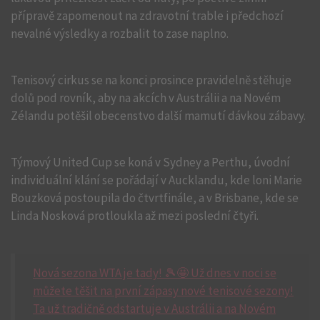
přípravě zapomenout na zdravotní trable i předchozí
nevalné výsledky a rozbalit to zase naplno.
Tenisový cirkus se na konci prosince pravidelně stěhuje
dolů pod rovník, aby na akcích v Austrálii a na Novém
Zélandu potěšil obecenstvo další mamutí dávkou zábavy.
Týmový United Cup se koná v Sydney a Perthu, úvodní
individuální klání se pořádají v Aucklandu, kde loni Marie
Bouzková postoupila do čtvrtfinále, a v Brisbane, kde se
Linda Nosková protloukla až mezi poslední čtyři.
Nová sezona WTA je tady! 🎾🤩 Už dnes v noci se
můžete těšit na první zápasy nové tenisové sezony!
Ta už tradičně odstartuje v Austrálii a na Novém