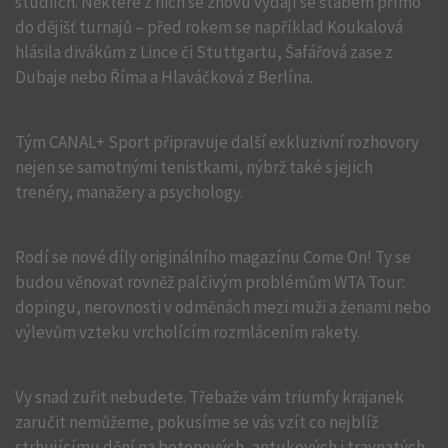
studiích. Některé z nich se znovu vydají se štábem přímo
do dějišť turnajů – před rokem se například Koukalová
hlásila divákům z Lince či Stuttgartu, Šafářová zase z
Dubaje nebo Říma a Hlaváčková z Berlína.
Tým CANAL+ Sport připravuje další exkluzivní rozhovory
nejen se samotnými tenistkami, nýbrž také s jejich
trenéry, manažery a psychology.
Rodí se nové díly originálního magazínu Come On! Ty se
budou věnovat rovněž palčivým problémům WTA Tour:
dopingu, nerovnosti v odměnách mezi muži a ženami nebo
výlevům vzteku vrcholícím rozmlácením rakety.
Vy snad zuřit nebudete. Třebaže vám triumfy krajanek
zaručit nemůžeme, pokusíme se vás vzít co nejblíž
strhujícímu dění na betonových, antukových i travnatých