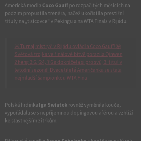
Americká modla
Coco Gauff
po rozpačitých měsících na
podzim propustila trenéra, načež ukořistila prestižní
tituly na „tisícovce“ v Pekingu a na WTA Finals v Rijádu.
🚨Turnaj mistryň v Rijádu ovládla Coco Gauff!🤩
Světová trojka ve finálové bitvě porazila Qinwen
Zheng 3:6, 6:4, 7:6 a dokráčela si pro svůj 3. titul v
letošní sezoně! Dvacetiletá Američanka se stala
nejmladší šampionkou WTA Fina
Polská hrdinka
Iga Swiatek
rovněž vyměnila kouče,
vypořádala se s nepříjemnou dopingovou aférou a vzhlíží
ke šťastnějším zítřkům.