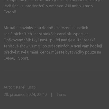
jevištích – u protinožců, v Americe, Asii nebo u nás v
Evropě.
Aktuální novinky jsou denně k nalezení na našich
sociálních sítích i na stránkách canalplussport.cz.
Opěvované sólistky i nastupující naděje elitní ženské
tenisové show už mají po prázdninách. A nyní vám hodlají
předvést své umění, čehož můžete být svědky pouze na
CANAL+ Sport.
Autor: Karel Knap
28. prosince 2024, 22:40
Tenis