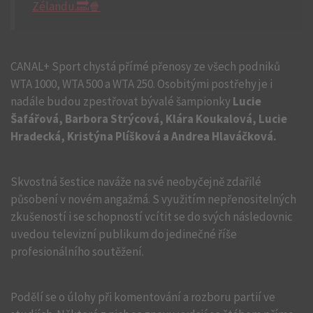
Zélandu.🔜🍿
CANAL+ Sport chystá přímé přenosy ze všech podniků
WTA 1000, WTA 500 a WTA 250. Osobitými postřehy je i
nadále budou zpestřovat bývalé šampionky
Lucie
Šafářová, Barbora Strýcová, Klára Koukalová, Lucie
Hradecká, Kristýna Plíšková a Andrea Hlaváčková.
Skvostná šestice naváže na své neobyčejně zdařilé
působení v novém angažmá. S využitím nepřenositelných
zkušeností i se schopností vcítit se do svých následovnic
uvedou televizní publikum do jedinečné říše
profesionálního soutěžení.
Podělí se o úlohy při komentování a rozboru partií ve