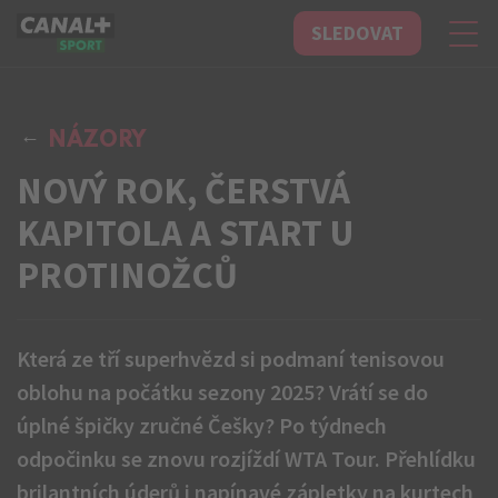
SLEDOVAT
CANAL+ Sport
NÁZORY
NOVÝ ROK, ČERSTVÁ
KAPITOLA A START U
PROTINOŽCŮ
Která ze tří superhvězd si podmaní tenisovou
oblohu na počátku sezony 2025? Vrátí se do
úplné špičky zručné Češky? Po týdnech
odpočinku se znovu rozjíždí WTA Tour. Přehlídku
brilantních úderů i napínavé zápletky na kurtech