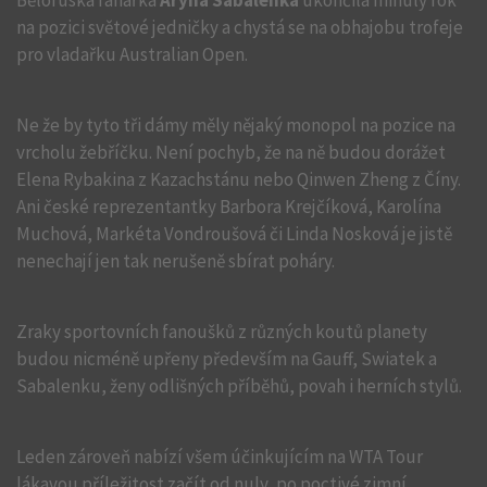
Běloruská ranařka
Aryna Sabalenka
ukončila minulý rok
na pozici světové jedničky a chystá se na obhajobu trofeje
pro vladařku Australian Open.
Ne že by tyto tři dámy měly nějaký monopol na pozice na
vrcholu žebříčku. Není pochyb, že na ně budou dorážet
Elena Rybakina z Kazachstánu nebo Qinwen Zheng z Číny.
Ani české reprezentantky Barbora Krejčíková, Karolína
Muchová, Markéta Vondroušová či Linda Nosková je jistě
nenechají jen tak nerušeně sbírat poháry.
Zraky sportovních fanoušků z různých koutů planety
budou nicméně upřeny především na Gauff, Swiatek a
Sabalenku, ženy odlišných příběhů, povah i herních stylů.
Leden zároveň nabízí všem účinkujícím na WTA Tour
lákavou příležitost začít od nuly, po poctivé zimní