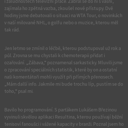
i záludnostech televizní práce. Zabral se do ní s vášní,
zajímala ho zpětná vazba, zkoušel nové přístupy. Dvě
hodiny jsme debatovali o situaci na WTA Tour, o novinkách
v naší milované NHL, o golfu nebo o muzice, kterou měl
tak rád.
Jen letmo se zmínil o léčbě, kterou podstupoval už rok a
půl. Zrovna se mu chystali k chemoterapii přidat i
ozařování. „Zábava,“ poznamenal sarkasticky. Mluvili jsme
o zpracování speciálních statistik, které by on a ostatní
naši komentátoři mohli využít při přímých přenosech.
„Mám další info. Jakmile mi bude trochu líp, pustím se do
toho,“ psal mi.
Bavilo ho programování. S parťákem Lukášem Březinou
vyvinuli skvělou aplikaci Resultina, kterou používají běžní
tenisoví fanoušci i vážené kapacity v branži. Poznal jsem ho