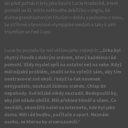
asi před patnácti lety jako kouče Lucie Hradecké, které
pomohl na 41. místo světového žebříčku v singlu, ke
dvěma grandslamovým titulům v deblu a jednomu v mixu,
ke stříbrné a bronzové olympijské medaili a taky k pěti
triumfům ve Fed Cupu.
Lucie ho poznala líp než většina jeho známých:
„Jirka byl
chytrý člověk s dobrým srdcem, který každému rád
pomohl. Vždy myslel spíš na ostatní než na sebe. Když
měl nějaký problém, snažil se ho vyřešit sám, aby tím
neotravoval své okolí. I když to tak navenek
nevypadalo, nezkazil žádnou srandu. Chlap do
nepohody. Své blízké nikdy nezradil. Nedopustil by,
aby jim někdo ublížil. Měl přehled téměř o všem. Co
nevěděl, okamžitě našel na internetu, kde byl jako
doma. Měl rád hudbu, počítače a sport. Neznám
osobu, se kterou by si nerozuměl.“