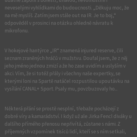
udatně zápolil s bolestí, únavou, nevolnostmi i
neveselými vyhlídkami do budoucnosti. „Děkuju moc, že
na mě myslíš. Zatím jsem stále out na IR. Je to boj,“
odpověděl v prosinci na otázku ohledně návratu k
mikrofonu.
V hokejové hantýrce „IR“ znamená injured reserve, čili
seznam zraněných hráčů v mužstvu. Doufal jsem, že z něj
jeho jméno jednou zmizí a že ho zase uvidím a uslyším v
akci. Vím, že si totéž přály i všechny naše expertky, se
kterými loni na Spartě natáčel rozpustilou upoutávku na
vysílání CANAL+ Sport. Psaly mu, povzbuzovaly ho...
Některá přání se prostě nesplní, třebaže pocházejí z
dobré víry a kamarádství. I když už ale Jirka Fencl diváky u
dalšího přímého přenosu nepřivítá, zůstane s námi. Z
příjemných vzpomínek tisíců lidí, kteří se s ním setkali,