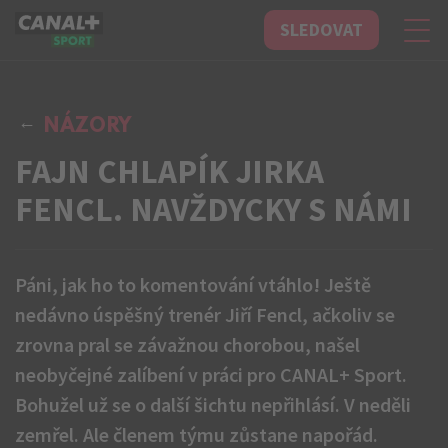
SLEDOVAT
CANAL+ Sport
NÁZORY
FAJN CHLAPÍK JIRKA
FENCL. NAVŽDYCKY S NÁMI
Páni, jak ho to komentování vtáhlo! Ještě
nedávno úspěšný trenér Jiří Fencl, ačkoliv se
zrovna pral se závažnou chorobou, našel
neobyčejné zalíbení v práci pro CANAL+ Sport.
Bohužel už se o další šichtu nepřihlásí. V neděli
zemřel. Ale členem týmu zůstane napořád.