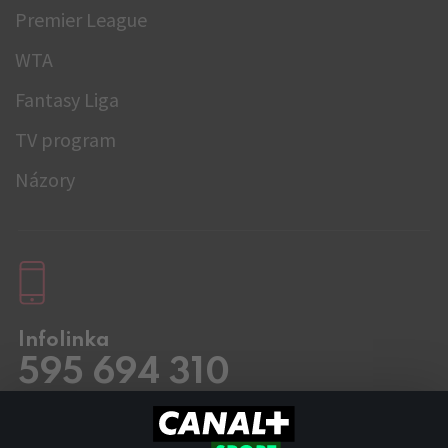
Premier League
WTA
Fantasy Liga
TV program
Názory
Infolinka
595 694 310
Pracovní dny
8.00 – 20:00
Sobota a Neděle
8.00 – 18:00