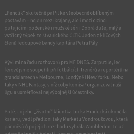
„Fenclík“ skutečně patřil ke všeobecně oblíbeným
postavám – nejen mezi krajany, ale i mezi cizinci
putujícími po ženské i mužské sérii. Dobrá duše, milý a
vstřícný týpek ze štvanického ČLTK. Jeden z klíčových
členů fedcupové bandy kapitána Petra Pály.
Kývl mi na řadu rozhovorů pro MF DNES. Zarputile, leč
férově jsme soupeřili při fotbálcích trenérů a reportérů na
grandslamech v Melbourne, Londýně i New Yorku. Nebo
taky v NHL Fantasy, v níž coby komisař organizoval naši
ligu a usměrňoval nejvýbojnější účastníky.
Poté, co jeho „životní“ klientka Lucka Hradecká ukončila
kariéru, vedl předloni taky Markétu Vondroušovou, která
pár měsíců po jejich rozchodu vyhrála Wimbledon. To už