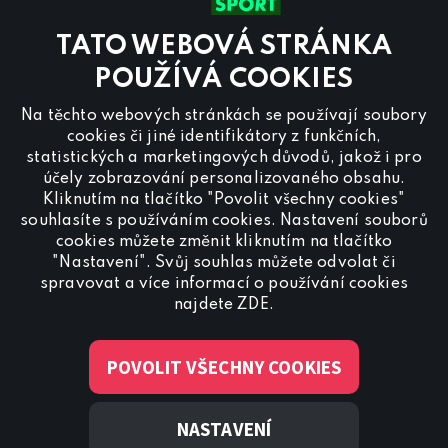
Kontaktujte nás také přes
chat
TATO WEBOVÁ STRÁNKA
Pro
inzerci na programu CANAL+ Sport
nás
POUŽÍVÁ COOKIES
kontaktujte na
reklama@canalplus.cz
Na těchto webových stránkách se používají soubory
Naši redakci kontaktujete na
cookies či jiné identifikátory z funkčních,
redakce@canalplus.cz
statistických a marketingových důvodů, jakož i pro
účely zobrazování personalizovaného obsahu.
Kliknutím na tlačítko "Povolit všechny cookies"
souhlasíte s používáním cookies. Nastavení souborů
cookies můžete změnit kliknutím na tlačítko
"Nastavení". Svůj souhlas můžete odvolat či
spravovat a více informací o používání cookies
Spojte se s CANAL+ Sport
najdete
ZDE
.
POVOLIT VŠECHNY COOKIES
NASTAVENÍ