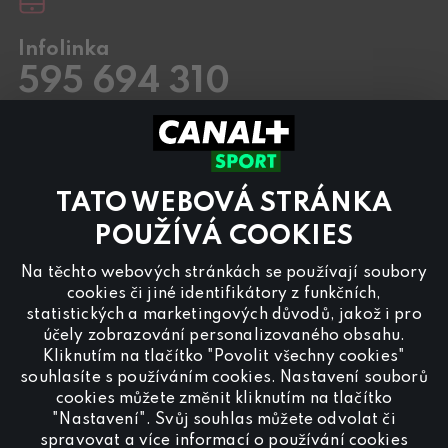
Infolinka
595 694 310
Pracovní dny
8.00 – 20:00
Sobota a Neděle
8.00 – 18:00
Kontaktujte nás také přes
chat
TATO WEBOVÁ STRÁNKA
Pro
inzerci na programu CANAL+ Sport
nás
POUŽÍVÁ COOKIES
kontaktujte na
reklama@canalplus.cz
Na těchto webových stránkách se používají soubory
Naši redakci kontaktujete na
cookies či jiné identifikátory z funkčních,
redakce@canalplus.cz
statistických a marketingových důvodů, jakož i pro
účely zobrazování personalizovaného obsahu.
Kliknutím na tlačítko "Povolit všechny cookies"
souhlasíte s používáním cookies. Nastavení souborů
cookies můžete změnit kliknutím na tlačítko
"Nastavení". Svůj souhlas můžete odvolat či
spravovat a více informací o používání cookies