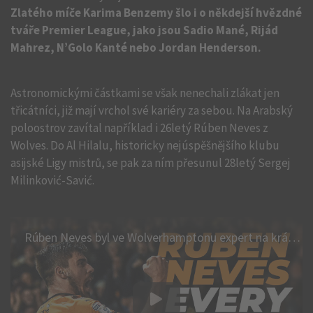
Zlatého míče Karima Benzemy šlo i o někdejší hvězdné
tváře Premier League, jako jsou Sadio Mané, Rijád
Mahrez, N’Golo Kanté nebo Jordan Henderson.
Astronomickými částkami se však nenechali zlákat jen
třicátníci, již mají vrchol své kariéry za sebou. Na Arabský
poloostrov zavítal například i 26letý Rúben Neves z
Wolves. Do Al Hilalu, historicky nejúspěšnějšího klubu
asijské Ligy mistrů, se pak za ním přesunul 28letý Sergej
Milinković-Savić.
Rúben Neves byl ve Wolverhamptonu expert na krásné branky