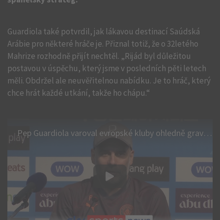
Guardiola také potvrdil, jak lákavou destinací Saúdská
Arábie pro některé hráče je. Přiznal totiž, že o 32letého
Mahrize rozhodně přijít nechtěl. „Rijád byl důležitou
postavou v úspěchu, který jsme v posledních pěti letech
měli. Obdržel ale neuvěřitelnou nabídku. Je to hráč, který
chce hrát každé utkání, takže ho chápu.“
Pep Guardiola varoval evropské kluby ohledně gravitační síly saúdské ligy