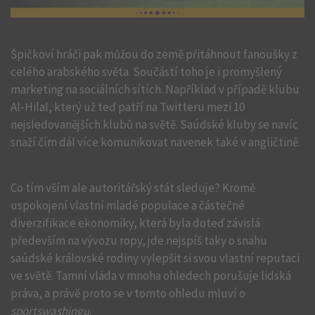
Špičkoví hráči pak můžou do země přitáhnout fanoušky z
celého arabského světa. Součástí toho je i promyšlený
marketing na sociálních sítích. Například v případě klubu
Al-Hilal, který už teď patří na Twitteru mezi 10
nejsledovanějších klubů na světě. Saúdské kluby se navíc
snaží čím dál více komunikovat navenek také v angličtině.
Co tím vším ale autoritářský stát sleduje? Kromě
uspokojení vlastní mladé populace a částečné
diverzifikace ekonomiky, která byla doteď závislá
především na vývozu ropy, jde nejspíš taky o snahu
saúdské královské rodiny vylepšit si svou vlastní reputaci
ve světě. Tamní vláda v mnoha ohledech porušuje lidská
práva, a právě proto se v tomto ohledu mluví o
sportswashingu
.