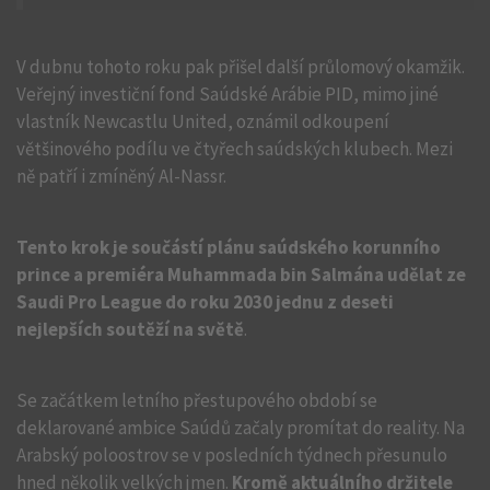
V dubnu tohoto roku pak přišel další průlomový okamžik.
Veřejný investiční fond Saúdské Arábie PID, mimo jiné
vlastník Newcastlu United, oznámil odkoupení
většinového podílu ve čtyřech saúdských klubech. Mezi
ně patří i zmíněný Al-Nassr.
Tento krok je součástí plánu saúdského korunního
prince a premiéra Muhammada bin Salmána udělat ze
Saudi Pro League do roku 2030 jednu z deseti
nejlepších soutěží na světě
.
Se začátkem letního přestupového období se
deklarované ambice Saúdů začaly promítat do reality. Na
Arabský poloostrov se v posledních týdnech přesunulo
hned několik velkých jmen.
Kromě aktuálního držitele