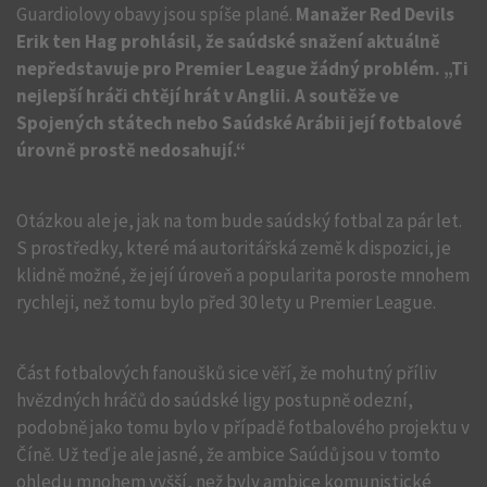
Guardiolovy obavy jsou spíše plané.
Manažer Red Devils
Erik ten Hag prohlásil, že saúdské snažení aktuálně
nepředstavuje pro Premier League žádný problém. „Ti
nejlepší hráči chtějí hrát v Anglii. A soutěže ve
Spojených státech nebo Saúdské Arábii její fotbalové
úrovně prostě nedosahují.“
Otázkou ale je, jak na tom bude saúdský fotbal za pár let.
S prostředky, které má autoritářská země k dispozici, je
klidně možné, že její úroveň a popularita poroste mnohem
rychleji, než tomu bylo před 30 lety u Premier League.
Část fotbalových fanoušků sice věří, že mohutný příliv
hvězdných hráčů do saúdské ligy postupně odezní,
podobně jako tomu bylo v případě fotbalového projektu v
Číně. Už teď je ale jasné, že ambice Saúdů jsou v tomto
ohledu mnohem vyšší, než byly ambice komunistické