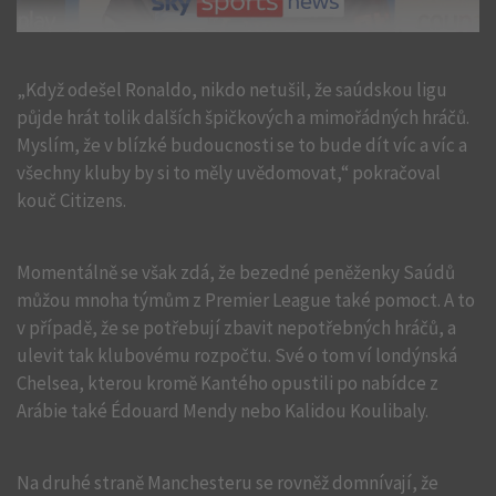
„Když odešel Ronaldo, nikdo netušil, že saúdskou ligu
půjde hrát tolik dalších špičkových a mimořádných hráčů.
Myslím, že v blízké budoucnosti se to bude dít víc a víc a
všechny kluby by si to měly uvědomovat,“ pokračoval
kouč Citizens.
Momentálně se však zdá, že bezedné peněženky Saúdů
můžou mnoha týmům z Premier League také pomoct. A to
v případě, že se potřebují zbavit nepotřebných hráčů, a
ulevit tak klubovému rozpočtu. Své o tom ví londýnská
Chelsea, kterou kromě Kantého opustili po nabídce z
Arábie také Édouard Mendy nebo Kalidou Koulibaly.
Na druhé straně Manchesteru se rovněž domnívají, že