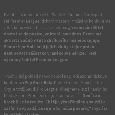
K ambicióznímu projektu Saúdské Arábie už se vyjádřil i
šéf Premier League Richard Masters. Možného konkurenta
z Blízkého východu se však nebojí.
„Trvalo nám 30 let
dostat se do pozice, ve které jsme dnes. Proto mě
aktivita Saúdů v tuto chvíli příliš neznepokojuje.
Samozřejmě ale mají jejich kluby stejné právo
nakupovat hráče jako v jakékoliv jiné lize,“ řekl
výkonný ředitel Premier League.
Trochu jiný pohled na věc nabídl na předsezonní tiskové
konferenci
Pep Guardiola
. Podle trenéra Manchesteru
City je totiž Saudi Pro League přinejmenším z finančního
hlediska pro Premier League konkurencí.
„Není to o
hrozbě, je to realita. Chtějí vytvořit silnou soutěž a
zatím to vypadá, že se jim to může podařit,“ myslí si
španělský stratég.