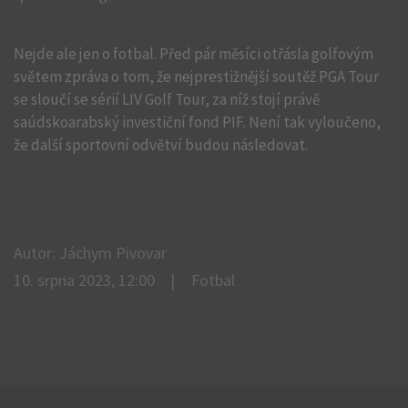
Nejde ale jen o fotbal. Před pár měsíci otřásla golfovým
světem zpráva o tom, že nejprestižnější soutěž PGA Tour
se sloučí se sérií LIV Golf Tour, za níž stojí právě
saúdskoarabský investiční fond PIF. Není tak vyloučeno,
že další sportovní odvětví budou následovat.
Autor: Jáchym Pivovar
10. srpna 2023, 12:00
Fotbal