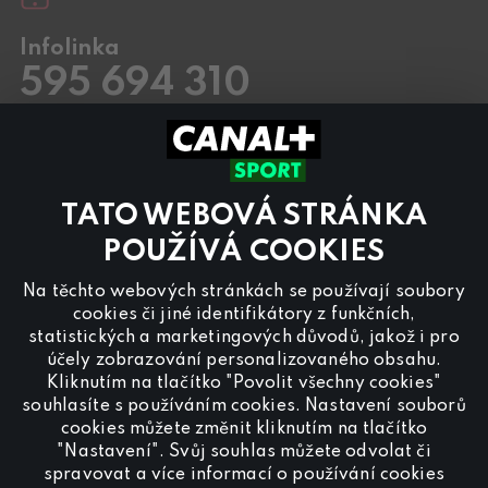
Infolinka
595 694 310
Pracovní dny
8.00 – 20:00
Sobota a Neděle
8.00 – 18:00
Kontaktujte nás také přes
chat
TATO WEBOVÁ STRÁNKA
Pro
inzerci na programu CANAL+ Sport
nás
POUŽÍVÁ COOKIES
kontaktujte na
reklama@canalplus.cz
Na těchto webových stránkách se používají soubory
Naši redakci kontaktujete na
cookies či jiné identifikátory z funkčních,
redakce@canalplus.cz
statistických a marketingových důvodů, jakož i pro
účely zobrazování personalizovaného obsahu.
Kliknutím na tlačítko "Povolit všechny cookies"
souhlasíte s používáním cookies. Nastavení souborů
cookies můžete změnit kliknutím na tlačítko
"Nastavení". Svůj souhlas můžete odvolat či
spravovat a více informací o používání cookies