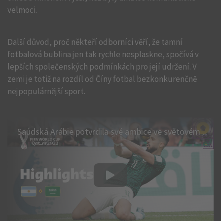
velmoci.
Další důvod, proč někteří odborníci věří, že tamní
fotbalová bublina jen tak rychle nesplaskne, spočívá v
lepších společenských podmínkách pro její udržení. V
zemi je totiž na rozdíl od Číny fotbal bezkonkurenčně
nejpopulárnější sport.
Saúdská Arábie potvrdila své ambice ve světovém fotbale, když dokázala na mistrovství světa jako jediná porazit Argentinu.