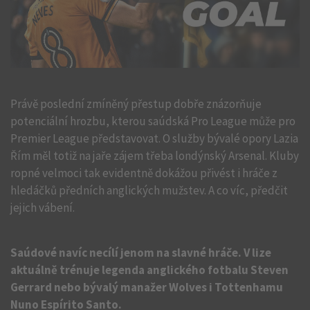
Právě poslední zmíněný přestup dobře znázorňuje
potenciální hrozbu, kterou saúdská Pro League může pro
Premier League představovat. O služby bývalé opory Lazia
Řím měl totiž na jaře zájem třeba londýnský Arsenal. Kluby
ropné velmoci tak evidentně dokážou přivést i hráče z
hledáčků předních anglických mužstev. A co víc, předčit
jejich vábení.
Saúdové navíc necílí jenom na slavné hráče. V lize
aktuálně trénuje legenda anglického fotbalu Steven
Gerrard nebo bývalý manažer Wolves i Tottenhamu
Nuno Espírito Santo.