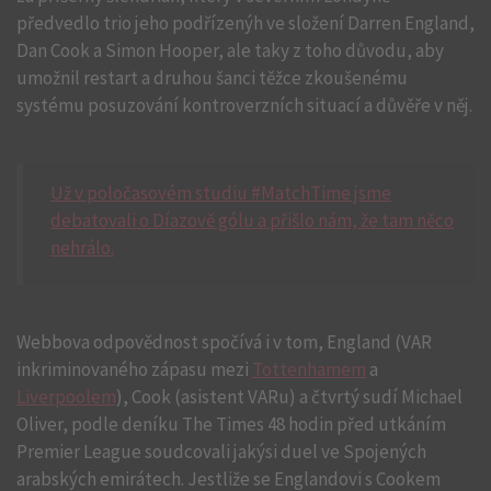
předvedlo trio jeho podřízenýh ve složení Darren England,
Dan Cook a Simon Hooper, ale taky z toho důvodu, aby
umožnil restart a druhou šanci těžce zkoušenému
systému posuzování kontroverzních situací a důvěře v něj.
Už v poločasovém studiu #MatchTime jsme
debatovali o Díazově gólu a přišlo nám, že tam něco
nehrálo.
Webbova odpovědnost spočívá i v tom, England (VAR
inkriminovaného zápasu mezi
Tottenhamem
a
Liverpoolem
), Cook (asistent VARu) a čtvrtý sudí Michael
Oliver, podle deníku The Times 48 hodin před utkáním
Premier League soudcovali jakýsi duel ve Spojených
arabských emirátech. Jestliže se Englandovi s Cookem