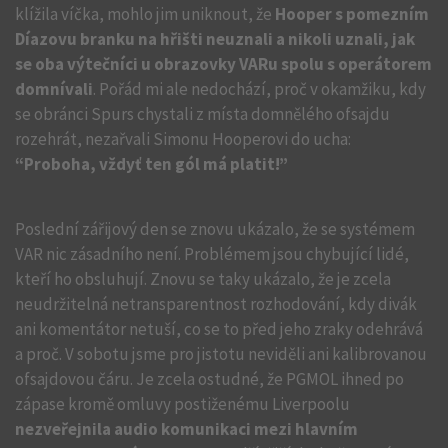
klížila víčka, mohlo jim uniknout, že
Hooper s pomezním
Díazovu branku na hřišti neuznali a nikoli uznali, jak
se oba výtečníci u obrazovky VARu spolu s operátorem
domnívali
. Pořád mi ale nedochází, proč v okamžiku, kdy
se obránci Spurs chystali z místa domnělého ofsajdu
rozehrát, nezařvali Simonu Hooperovi do ucha:
“Proboha, vždyť ten gól má platit!”
Poslední zářijový den se znovu ukázalo, že se systémem
VAR nic zásadního není. Problémem jsou chybující lidé,
kteří ho obsluhují. Znovu se taky ukázalo, že je zcela
neudržitelná netransparentnost rozhodování, kdy divák
ani komentátor netuší, co se to před jeho zraky odehrává
a proč. V sobotu jsme pro jistotu neviděli ani kalibrovanou
ofsajdovou čáru. Je zcela ostudné, že PGMOL ihned po
zápase kromě omluvy postiženému Liverpoolu
nezveřejnila audio komunikaci mezi hlavním