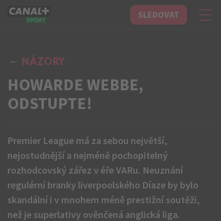
SLEDOVAT
CANAL+ Sport
NÁZORY
HOWARDE WEBBE,
ODSTUPTE!
Premier League má za sebou největší,
nejostudnější a nejméně pochopitelný
rozhodcovský zářez v éře VARu. Neuznání
regulérní branky liverpoolského Díaze by bylo
skandální i v mnohem méně prestižní soutěži,
než je superlativy ověnčená anglická liga.