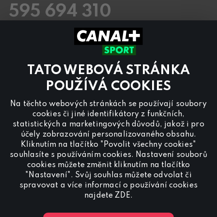
595 694 310
Pracovní dny
8.00 – 20:00
Sobota a Neděle
8.00 – 18:00
Kontaktujte nás také přes
chat
TATO WEBOVÁ STRÁNKA
Pro
inzerci na programu CANAL+ Sport
nás
POUŽÍVÁ COOKIES
kontaktujte na
reklama@canalplus.cz
Na těchto webových stránkách se používají soubory
Naši redakci kontaktujete na
cookies či jiné identifikátory z funkčních,
redakce@canalplus.cz
statistických a marketingových důvodů, jakož i pro
účely zobrazování personalizovaného obsahu.
Kliknutím na tlačítko "Povolit všechny cookies"
souhlasíte s používáním cookies. Nastavení souborů
cookies můžete změnit kliknutím na tlačítko
"Nastavení". Svůj souhlas můžete odvolat či
spravovat a více informací o používání cookies
Spojte se s CANAL+ Sport
najdete
ZDE
.