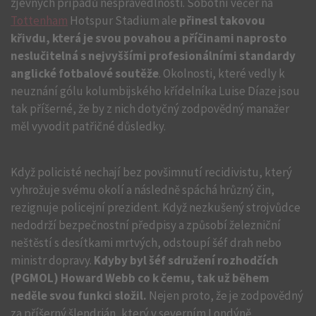
zjevných případů nespravedlnosti. Sobotní večer na
Tottenham
Hotspur Stadium ale
přinesl takovou
křivdu, která je svou povahou a příčinami naprosto
neslučitelná s nejvyššími profesionálními standardy
anglické fotbalové soutěže
. Okolnosti, které vedly k
neuznání gólu kolumbijského křídelníka Luise Díaze jsou
tak příšerné, že by z nich dotyčný zodpovědný manažer
měl vyvodit patřičné důsledky.
Když policisté nechají bez povšimnutí recidivistu, který
vyhrožuje svému okolí a následně spáchá hrůzný čin,
rezignuje policejní prezident. Když nezkušený strojvůdce
nedodrží bezpečnostní předpisy a způsobí železniční
neštěstí s desítkami mrtvých, odstoupí šéf drah nebo
ministr dopravy.
Kdyby byl šéf sdružení rozhodčích
(PGMOL) Howard Webb co k čemu, tak už během
neděle svou funkci složil.
Nejen proto, že je zodpovědný
za příšerný šlendrián, který v severním Londýně