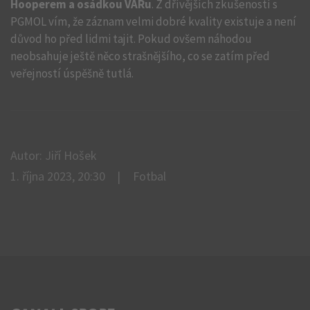
Hooperem a osádkou VARu
. Z dřívějších zkušeností s
PGMOL vím, že záznam velmi dobré kvality existuje a není
důvod ho před lidmi tajit. Pokud ovšem náhodou
neobsahuje ještě něco strašnějšího, co se zatím před
veřejností úspěšně tutlá.
Autor: Jiří Hošek
1. října 2023, 20:30
Fotbal