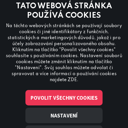
Kontaktujte nás také přes
chat
TATO WEBOVÁ STRÁNKA
Pro
inzerci na programu CANAL+ Sport
nás
POUŽÍVÁ COOKIES
kontaktujte na
reklama@canalplus.cz
Na těchto webových stránkách se používají soubory
Naši redakci kontaktujete na
cookies či jiné identifikátory z funkčních,
redakce@canalplus.cz
statistických a marketingových důvodů, jakož i pro
účely zobrazování personalizovaného obsahu.
Kliknutím na tlačítko "Povolit všechny cookies"
souhlasíte s používáním cookies. Nastavení souborů
cookies můžete změnit kliknutím na tlačítko
"Nastavení". Svůj souhlas můžete odvolat či
spravovat a více informací o používání cookies
Spojte se s CANAL+ Sport
najdete
ZDE
.
POVOLIT VŠECHNY COOKIES
NASTAVENÍ
© 2022 Canal+ Luxembourg S. à r.l. – Všechna práva vyhrazena