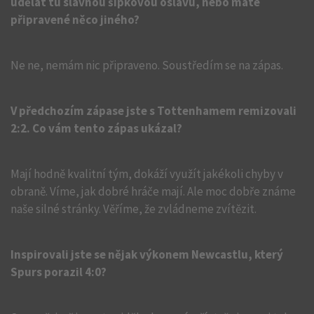
udělat tu slavnou šipkovou oslavu, nebo máte
připravené něco jiného?
Ne ne, nemám nic připraveno. Soustředím se na zápas.
V předchozím zápase jste s Tottenhamem remizovali
2:2. Co vám tento zápas ukázal?
Mají hodně kvalitní tým, dokáží využít jakékoli chyby v
obraně. Víme, jak dobré hráče mají. Ale moc dobře známe
naše silné stránky. Věříme, že zvládneme zvítězit.
Inspirovali jste se nějak výkonem Newcastlu, který
Spurs porazil 4:0?