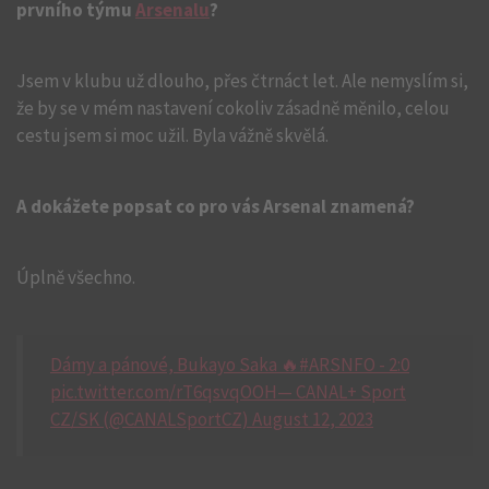
prvního týmu
Arsenalu
?
Jsem v klubu už dlouho, přes čtrnáct let. Ale nemyslím si,
že by se v mém nastavení cokoliv zásadně měnilo, celou
cestu jsem si moc užil. Byla vážně skvělá.
A dokážete popsat co pro vás Arsenal znamená?
Úplně všechno.
Dámy a pánové, Bukayo Saka 🔥#ARSNFO - 2:0
pic.twitter.com/rT6qsvqOOH— CANAL+ Sport
CZ/SK (@CANALSportCZ) August 12, 2023