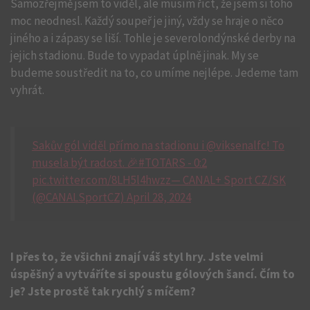
Samozřejmě jsem to viděl, ale musím říct, že jsem si toho
moc neodnesl. Každý soupeř je jiný, vždy se hraje o něco
jiného a i zápasy se liší. Tohle je severolondýnské derby na
jejich stadionu. Bude to vypadat úplně jinak. My se
budeme soustředit na to, co umíme nejlépe. Jedeme tam
vyhrát.
Sakův gól viděl přímo na stadionu i @viksenalfc! To
musela být radost. 🎉#TOTARS - 0:2
pic.twitter.com/8LH5l4hwzz— CANAL+ Sport CZ/SK
(@CANALSportCZ) April 28, 2024
I přes to, že všichni znají váš styl hry. Jste velmi
úspěšný a vytváříte si spoustu gólových šancí. Čím to
je? Jste prostě tak rychlý s míčem?