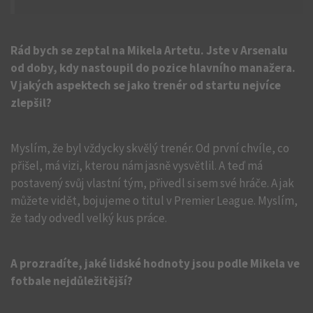
Rád bych se zeptal na Mikela Artetu. Jste v Arsenalu
od doby, kdy nastoupil do pozice hlavního manažera.
V jakých aspektech se jako trenér od startu nejvíce
zlepšil?
Myslím, že byl vždycky skvělý trenér. Od první chvíle, co
přišel, má vizi, kterou nám jasně vysvětlil. A teď má
postavený svůj vlastní tým, přivedl si sem své hráče. A jak
můžete vidět, bojujeme o titul v Premier League. Myslím,
že tady odvedl velký kus práce.
A prozradíte, jaké lidské hodnoty jsou podle Mikela ve
fotbale nejdůležitější?