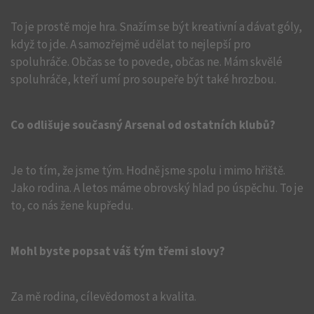
To je prostě moje hra. Snažím se být kreativní a dávat góly,
když to jde. A samozřejmě udělat to nejlepší pro
spoluhráče. Občas se to povede, občas ne. Mám skvělé
spoluhráče, kteří umí pro soupeře být také hrozbou.
Co odlišuje současný Arsenal od ostatních klubů?
Je to tím, že jsme tým. Hodně jsme spolu i mimo hřiště.
Jako rodina. A letos máme obrovský hlad po úspěchu. To je
to, co nás žene kupředu.
Mohl byste popsat váš tým třemi slovy?
Za mě rodina, cílevědomost a kvalita.