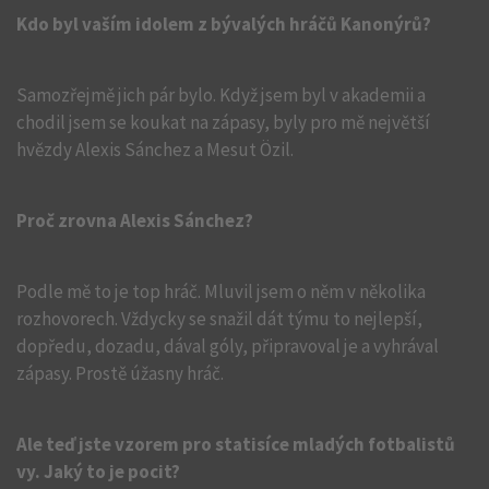
Kdo byl vaším idolem z bývalých hráčů Kanonýrů?
Samozřejmě jich pár bylo. Když jsem byl v akademii a
chodil jsem se koukat na zápasy, byly pro mě největší
hvězdy Alexis Sánchez a Mesut Özil.
Proč zrovna Alexis Sánchez?
Podle mě to je top hráč. Mluvil jsem o něm v několika
rozhovorech. Vždycky se snažil dát týmu to nejlepší,
dopředu, dozadu, dával góly, připravoval je a vyhrával
zápasy. Prostě úžasny hráč.
Ale teď jste vzorem pro statisíce mladých fotbalistů
vy. Jaký to je pocit?