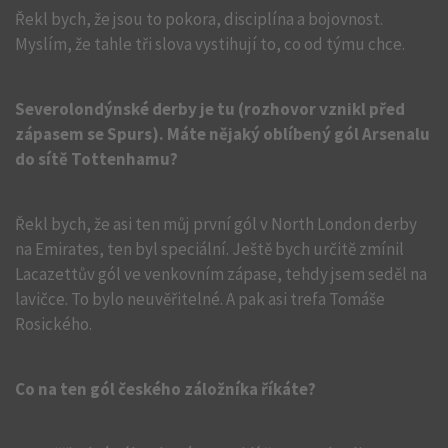
Řekl bych, že jsou to pokora, disciplína a bojovnost.
Myslím, že tahle tři slova vystihují to, co od týmu chce.
Severolondýnské derby je tu (rozhovor vznikl před
zápasem se Spurs). Máte nějaký oblíbený gól Arsenalu
do sítě Tottenhamu?
Řekl bych, že asi ten můj první gól v North London derby
na Emirates, ten byl speciální. Ještě bych určitě zmínil
Lacazettův gól ve venkovním zápase, tehdy jsem seděl na
lavičce. To bylo neuvěřitelné. A pak asi trefa Tomáše
Rosického.
Co na ten gól českého záložníka říkáte?