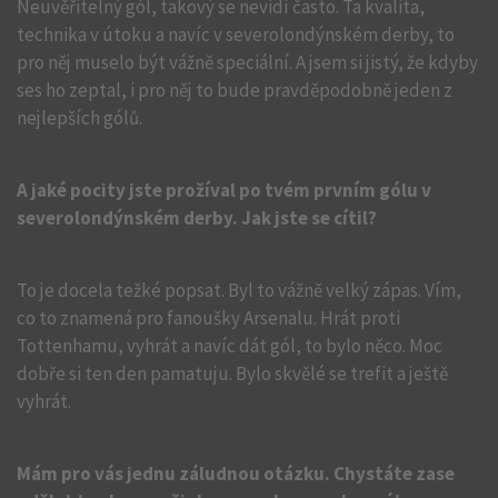
Neuvěřitelný gól, takový se nevidí často. Ta kvalita,
technika v útoku a navíc v severolondýnském derby, to
pro něj muselo být vážně speciální. A jsem si jistý, že kdyby
ses ho zeptal, i pro něj to bude pravděpodobně jeden z
nejlepších gólů.
A jaké pocity jste prožíval po tvém prvním gólu v
severolondýnském derby. Jak jste se cítil?
To je docela težké popsat. Byl to vážně velký zápas. Vím,
co to znamená pro fanoušky Arsenalu. Hrát proti
Tottenhamu, vyhrát a navíc dát gól, to bylo něco. Moc
dobře si ten den pamatuju. Bylo skvělé se trefit a ještě
vyhrát.
Mám pro vás jednu záludnou otázku. Chystáte zase