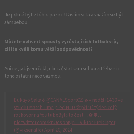
Je pěkné být v téhle pozici. Užívám si to a snažím se být
sám sebou.
Můžete ovlivnit spousty vyrůstajících fotbalistů,
cítíte kvůli tomu větší zodpovědnost?
Ani ne, jak jsem řekl, chci zůstat sám sebou a třeba si z
toho ostatní něco vezmou.
Bukayo Saka & @CANALSportCZ 🔥v neděli 14.30 ve
studiu MatchTime před NLD 💯příští týden celý
rozhovor na YoutubeByla to čest…⚽️🫀…
pic.twitter.com/knUcXbnKjn— Viktor Freisinger
(@viksenalfc) April 26, 2024