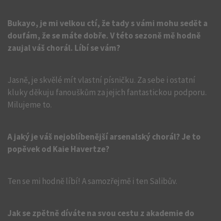
Bukayo, je mi velkou ctí, že tady s vámi mohu sedět a
doufám, že se máte dobře. V této sezoně mě hodně
zaujal váš chorál. Líbí se vám?
Jasně, je skvělé mít vlastní písničku. Za sebe i ostatní
kluky děkuju fanouškům za jejich fantastickou podporu.
Milujeme to.
A jaký je váš nejoblíbenější arsenalský chorál? Je to
popěvek od Kaie Havertze?
Ten se mi hodně líbí! A samozřejmě i ten Salibův.
Jak se zpětně díváte na svou cestu z akademie do