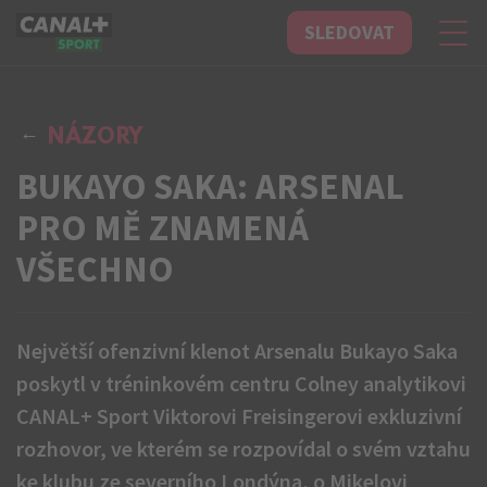
SLEDOVAT
CANAL+ Sport
NÁZORY
BUKAYO SAKA: ARSENAL
PRO MĚ ZNAMENÁ
VŠECHNO
Největší ofenzivní klenot Arsenalu Bukayo Saka
poskytl v tréninkovém centru Colney analytikovi
CANAL+ Sport Viktorovi Freisingerovi exkluzivní
rozhovor, ve kterém se rozpovídal o svém vztahu
ke klubu ze severního Londýna, o Mikelovi