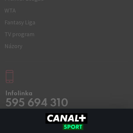
WTA
Fantasy Liga
TV program
Názory
Infolinka
595 694 310
Pracovní dny
8.00 – 20:00
Sobota a Neděle
8.00 – 18:00