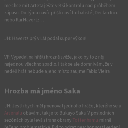
mě chce mít Arteta ještě větší kontrolu nad průběhem
zápasu. Do týmu navíc přišli noví fotbalisté, Declan Rice
nebo Kai Havertz…
JH: Havertz prý v LM podal super výkon!
VF: Vypadal na hřišti hrozně svěže, jako by to z něj
najednou všechno spadlo. I tak se ale domnívám, že v
neděli hrát nebude a jeho místo zaujme Fábio Vieira.
Hrozba má jméno Saka
JH: Jestli bych měl jmenovat jednoho hráče, kterého se u
Arsenalu
obávám, tak je to Bukayo Saka. V posledních
sezónách byla levá strana obrany
Tottenhamu
mírně
řečeno problematická. Byl to odraz neschopnosti vedení