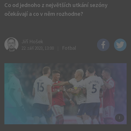
Co od jednoho z největších utkání sezóny
očekávají a co v něm rozhodne?
Jiří Hošek
Fotbal
22. září 2023, 13:00
Zdr
ČT