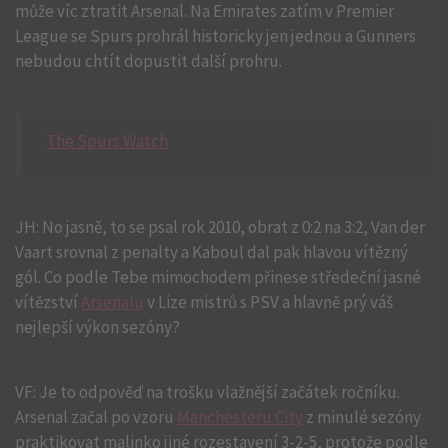
může víc ztratit Arsenal. Na Emirates zatím v Premier
League se Spurs prohrál historicky jen jednou a Gunners
nebudou chtít dopustit další prohru.
The Spurs Watch
JH: No jasně, to se psal rok 2010, obrat z 0:2 na 3:2, Van der
Vaart srovnal z penalty a Kaboul dal pak hlavou vítězný
gól. Co podle Tebe mimochodem přinese středeční jasné
vítězství
Arsenalu
v Lize mistrů s PSV a hlavně prý váš
nejlepší výkon sezóny?
VF: Je to odpověď na trošku vlažnější začátek ročníku.
Arsenal začal po vzoru
Manchesteru City
z minulé sezóny
praktikovat malinko jiné rozestavení 3-2-5, protože podle