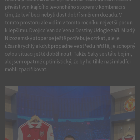
přivést vynikajícího levonohého stopera v kombinaci s
tím, že leví beci nebyli dost dobří směrem dozadu. V
tomto prostoru ale vidím v tomto ročníku největší posun
k lepšímu. Dvojice Van de Ven a Destiny Udogie září. Mladý
Nizozemský stoper se ještě potřebuje otrkat, ale je
úžasně rychlý a když propadne ve středu hřiště, je schopný
celou situaci ještě doběhnout. Takže Saky se stále bojím,
ale jsem opatrně optimistický, že by ho tihle naši mladíci
mohli zpacifikovat.