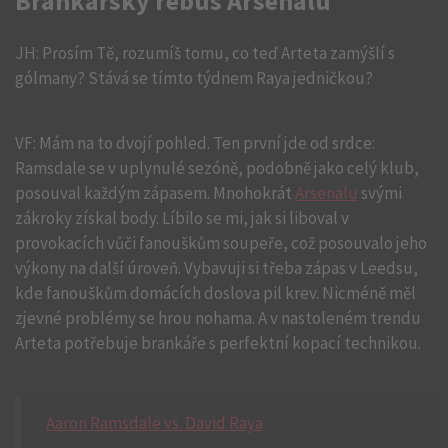
Brankářský rébus Arsenalu
JH: Prosím Tě, rozumíš tomu, co teď Arteta zamýšlí s
gólmany? Stává se tímto týdnem Raya jedničkou?
VF: Mám na to dvojí pohled. Ten první jde od srdce:
Ramsdale se v uplynulé sezóně, podobně jako celý klub,
posouval každým zápasem. Mnohokrát
Arsenalu
svými
zákroky získal body. Líbilo se mi, jak si liboval v
provokacích vůči fanouškům soupeře, což posouvalo jeho
výkony na další úroveň. Vybavuji si třeba zápas v Leedsu,
kde fanouškům domácích doslova pil krev. Nicméně měl
zjevné problémy se hrou nohama. A v nastoleném trendu
Arteta potřebuje brankáře s perfektní kopací technikou.
Aaron Ramsdale vs. David Raya