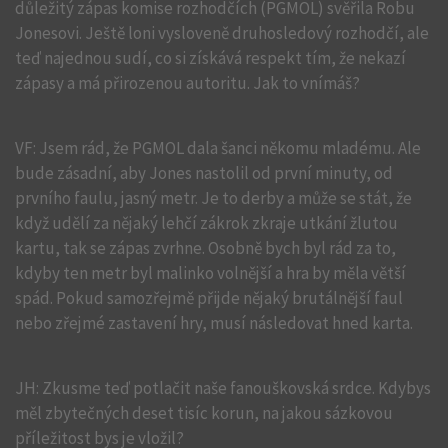
důležitý zápas komise rozhodčích (PGMOL) svěřila Robu
Jonesovi. Ještě loni vysloveně druhosledový rozhodčí, ale
teď najednou sudí, co si získává respekt tím, že nekazí
zápasy a má přirozenou autoritu. Jak to vnímáš?
VF: Jsem rád, že PGMOL dala šanci někomu mladému. Ale
bude zásadní, aby Jones nastolil od první minuty, od
prvního faulu, jasný metr. Je to derby a může se stát, že
když udělí za nějaký lehčí zákrok zkraje utkání žlutou
kartu, tak se zápas zvrhne. Osobně bych byl rád za to,
kdyby ten metr byl malinko volnější a hra by měla větší
spád. Pokud samozřejmě přijde nějaký brutálnější faul
nebo zřejmé zastavení hry, musí následovat hned karta.
JH: Zkusme teď potlačit naše fanouškovská srdce. Kdybys
měl zbytečných deset tisíc korun, na jakou sázkovou
příležitost bys je vložil?