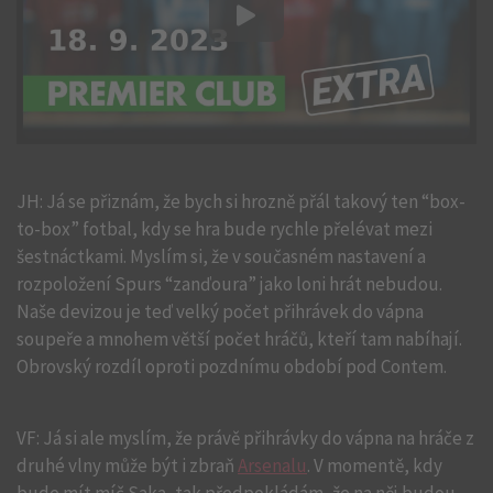
JH: Já se přiznám, že bych si hrozně přál takový ten “box-
to-box” fotbal, kdy se hra bude rychle přelévat mezi
šestnáctkami. Myslím si, že v současném nastavení a
rozpoložení Spurs “zanďoura” jako loni hrát nebudou.
Naše devizou je teď velký počet přihrávek do vápna
soupeře a mnohem větší počet hráčů, kteří tam nabíhají.
Obrovský rozdíl oproti pozdnímu období pod Contem.
VF: Já si ale myslím, že právě přihrávky do vápna na hráče z
druhé vlny může být i zbraň
Arsenalu
. V momentě, kdy