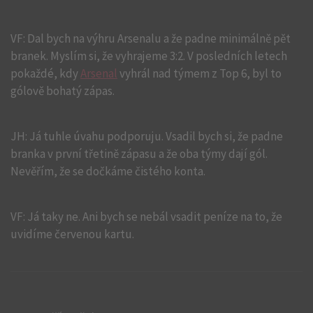
VF: Dal bych na výhru Arsenalu a že padne minimálně pět
branek. Myslím si, že vyhrajeme 3:2. V posledních letech
pokaždé, kdy
Arsenal
vyhrál nad týmem z Top 6, byl to
gólově bohatý zápas.
JH: Já tuhle úvahu podporuju. Vsadil bych si, že padne
branka v první třetině zápasu a že oba týmy dají gól.
Nevěřím, že se dočkáme čistého konta.
VF: Já taky ne. Ani bych se nebál vsadit peníze na to, že
uvidíme červenou kartu.