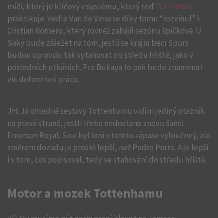
míči, který je klíčový v systému, který teď
Tottenham
praktikuje. Vedle Van de Vena se díky tomu “rozvinul” i
Cristian Romero, který rovněž zahájil sezónu špičkově. U
Saky bude záležet na tom, jestli se krajní beci Spurs
budou opravdu tak vytahovat do středu hřiště, jako v
posledních utkáních. Pro Bukaya to pak bude znamenat
víc defenzivní práce.
JH: Já ohledně sestavy Tottenhamu vidím jediný otazník
na pravé straně, jestli třeba nedostane znovu šanci
Emerson Royal. Sice byl loni v tomto zápase vyloučený, ale
směrem dozadu je prostě lepší, než Pedro Porro. A je lepší
i v tom, cos popisoval, tedy ve stahování do středu hřiště.
Motor a mozek Tottenhamu