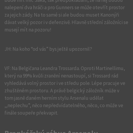
bude mít míč Saka, tak předpokládám, že na něj budou
nalepení dva hráči a pro Gunners se může otevřít prostor
za jejich zády. Na to samé si ale budou muset Kanonýři
dávat velký pozor i v defenzivě. Hlavně střední záložníci se
musejí mít na pozoru!
JH: Na koho “od vás” bys ještě upozornil?
VF: Na Belgičana Leandra Trossarda. Oproti Martinellimu,
který na 99% kvůli zranění nenastoupí, si Trossard rád
vyhledává volný prostor i ve středu pole. Lépe pracuje ve
zhuštěném prostoru. A právě belgický záložník může v
tom jasně daném herním stylu Arsenalu udělat
,,neplechu”, něco nepředvídatelného, něco, co může ve
finále soupeře překvapit.