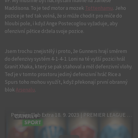
VF: My musíme být nachystaní hlavně na Jamese
Maddisona. To je teď motor a mozek
Tottenhamu
. Jeho
pozice je teď tak volná, že si může chodit pro míče do
hloubi pole, i když Ange Postecoglou vyžaduje, aby
ofenzivní pětice držela svoje pozice.
Jsem trochu znejistělý i proto, že Gunners hrají směrem
do defenzivy systém 4-1-4-1. Loni na té vyšší pozici hrál
Granit Xhaka, který se pak stahoval a měl defenzivní vlohy.
Teď je v tomto prostoru jediný defenzivní hráč Rice a
Spurs toho mohou využít, když překonají první obranný
blok
Arsenalu
.
Premier Club Extra 18. 9. 2023 | PREMIER LEAGUE | CANAL+ Sport