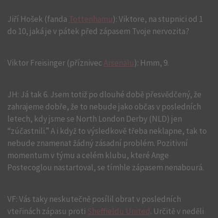
Jiří Hošek (fanda
Tottenhamu
): Viktore, na stupnici od 1
do 10, jaká je v pátek před zápasem Tvoje nervozita?
Viktor Freisinger (příznivec
Arsenalu
): Hmm, 9.
JH: Já tak 6. Jsem totiž po dlouhé době přesvědčený, že
zahrajeme dobře, že to nebude jako občas v posledních
letech, kdy jsme se North London Derby (NLD) jen
“zúčastnili.” A i když to výsledkově třeba neklapne, tak to
nebude znamenat žádný zásadní problém. Pozitivní
momentum v týmu a celém klubu, které Ange
Postecoglou nastartoval, se tímhle zápasem nenabourá.
VF: Vás taky neskutečně posílil obrat v posledních
vteřinách zápasu proti
Sheffieldu United
. Určitě v neděli