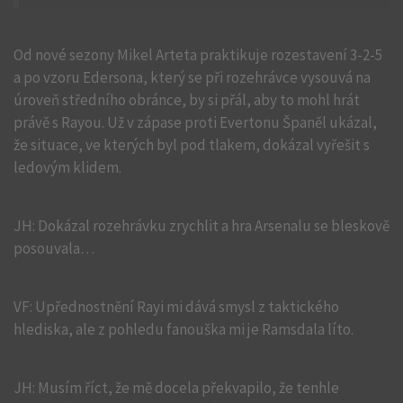
Od nové sezony Mikel Arteta praktikuje rozestavení 3-2-5
a po vzoru Edersona, který se při rozehrávce vysouvá na
úroveň středního obránce, by si přál, aby to mohl hrát
právě s Rayou. Už v zápase proti Evertonu Španěl ukázal,
že situace, ve kterých byl pod tlakem, dokázal vyřešit s
ledovým klidem.
JH: Dokázal rozehrávku zrychlit a hra Arsenalu se bleskově
posouvala…
VF: Upřednostnění Rayi mi dává smysl z taktického
hlediska, ale z pohledu fanouška mi je Ramsdala líto.
JH: Musím říct, že mě docela překvapilo, že tenhle