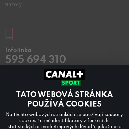
Názory
Infolinka
595 694 310
Pracovní dny
8.00 – 20:00
Sobota a Neděle
8.00 – 18:00
Kontaktujte nás také přes
chat
TATO WEBOVÁ STRÁNKA
Pro
inzerci na programu CANAL+ Sport
nás
POUŽÍVÁ COOKIES
kontaktujte na
reklama@canalplus.cz
Na těchto webových stránkách se používají soubory
Naši redakci kontaktujete na
cookies či jiné identifikátory z funkčních,
redakce@canalplus.cz
statistických a marketingových důvodů, jakož i pro