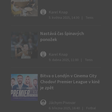
Karel Knap
5. května 2025, 14:30
Tenis
Nastává čas špinavých
ponožek
Karel Knap
Zdroj:
9. dubna 2025, 11:00
Tenis
Petra
Kvitová
Bitva o Londýn v Cinema City
s
Chodov! Premier League v kině
trofejí
je zpět
v
Madridu.
Jáchym Pivovar
6. března 2025, 16:40
Fotbal